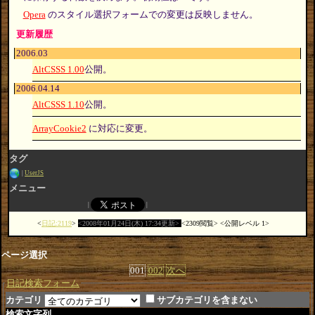
Opera
のスタイル選択フォームでの変更は反映しません。
更新履歴
2006.03
AltCSSS 1.00
公開。
2006.04.14
AltCSSS 1.10
公開。
ArrayCookie2
に対応に変更。
タグ
UserJS
メニュー
日記:2119
2008年01月24日(木) 17:34更新
2309閲覧
公開レベル 1
ページ選択
001
002
次へ
日記検索フォーム
カテゴリ
サブカテゴリを含まない
検索文字列