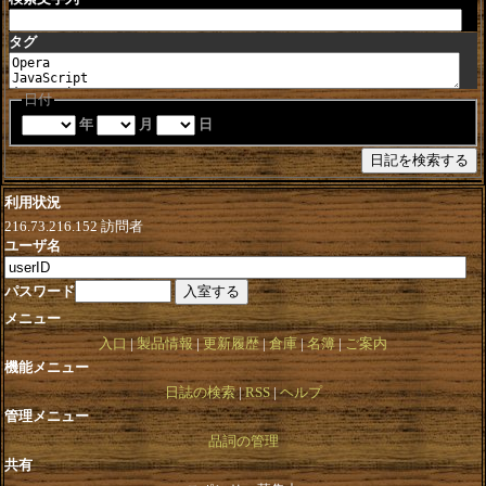
タグ
日付
年
月
日
利用状況
216.73.216.152
訪問者
ユーザ名
パスワード
メニュー
入口
製品情報
更新履歴
倉庫
名簿
ご案内
機能メニュー
日誌の検索
RSS
ヘルプ
管理メニュー
品詞の管理
共有