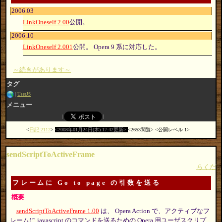
2006.03
LinkOneself 2.00
公開。
2006.10
LinkOneself 2.001
公開。 Opera 9 系に対応した。
～続きがあります～
タグ
UserJS
メニュー
日記:2112
2008年01月24日(木) 17:42更新
2653閲覧
公開レベル 1
sendScriptToActiveFrame
らくだ
フレームに Go to page の引数を送る
概要
sendScriptToActiveFrame 1.00
は、 Opera Action で、アクティブなフ
レームに javascript のコマンドを送るための Opera 用ユーザスクリプ