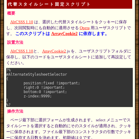
代替スタイルシート固定スクリプト
概要
AltCSSS 1.10
は、選択した代替スタイルシートをクッキーに保存
し、次回閲覧時にも自動的に適用させる
Opera
用ユーザスクリプトで
このスクリプトは
ArrayCookie2
に依存します。
す。
設置方法
AltCSSS 1.10
と、
ArrayCookie2
.js を、ユーザスクリプトフォルダに
保存し、以下のコードをユーザスタイルシートに追加して再設定して
ください。
?%

#AlternateStylesheetSelector

{

	position:fixed !important;

	right:0 !important;

	bottom:0 !important;

	z-index:9999;

}

操作方法
ページ最下部に選択フォームが生成されます。 select メニューでス
タイルシートを選択すると自動的にそのスタイルが適用され、クッキ
ーに保存されます。ファイル最下部のコンストラクタの引数でクッキ
ーに保存する日数を決めます。初期値は 0 です。