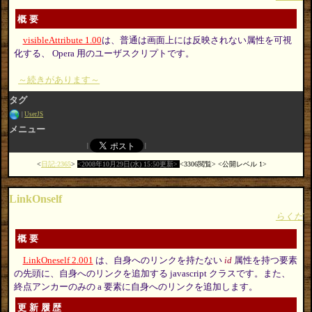
概要
visibleAttribute 1.00
は、普通は画面上には反映されない属性を可視
化する、 Opera 用のユーザスクリプトです。
～続きがあります～
タグ
UserJS
メニュー
日記:2365
2008年10月29日(水) 15:50更新
3306閲覧
公開レベル 1
LinkOnself
らくだ
概要
LinkOneself 2.001
は、自身へのリンクを持たない
id
属性を持つ要素
の先頭に、自身へのリンクを追加する javascript クラスです。また、
終点アンカーのみの a 要素に自身へのリンクを追加します。
更新履歴