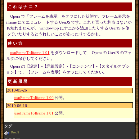
これはナニ？
Opera で「フレームを表示」をオフにした状態で、フレーム表示を
iframe にてエミュレートする UserJS です。これと言った利点はないか
も知れませんが、 window.top にナニかを追加したりする UserJS を使
っていたりするとうれしいことがあったりするかも。
使い方
usoFrameToIframe 1.01
をダウンロードして、 Opera の UserJS のフォ
ルダに保存してください。
Opera の【設定】-【詳細設定】-【コンテンツ】-【スタイルオプシ
ョン】で、【フレームを表示】をオフにしてください。
更新履歴
2010-05-26
usoFrameToIframe 1.00
公開。
2010-06-16
usoFrameToIframe 1.01
公開。
タグ
UserJS