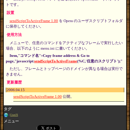
トです。
設置
sendScriptToActiveFrame 1.00
を Opera のユーザスクリプトフォルダ
に保存してください。
使用方法
メニューで、任意のコマンドをアクティブなフレームで実行したい
場合、以下のように menu.ini に書いてください。
Item,"コマンド名"=Copy frame address & Go to
page,"javascript:
sendScriptToActiveFrame
(%C,'任意のスクリプト');"
ただし、フレームとトップページのドメインが異なる場合は実行で
きません。
更新履歴
2006.04.15
sendScriptToActiveFrame 1.00
公開。
タグ
UserJS
メニュー