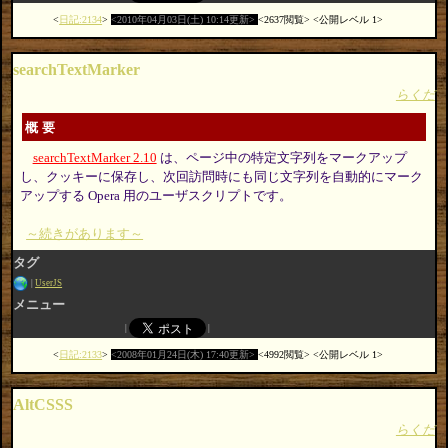
日記:2134
2010年04月03日(土) 10:14更新
2637閲覧
公開レベル 1
searchTextMarker
らくだ
概要
searchTextMarker 2.10
は、ページ中の特定文字列をマークアップ
し、クッキーに保存し、次回訪問時にも同じ文字列を自動的にマーク
アップする Opera 用のユーザスクリプトです。
～続きがあります～
タグ
UserJS
メニュー
日記:2133
2008年01月24日(木) 17:40更新
4992閲覧
公開レベル 1
AltCSSS
らくだ