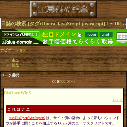
日誌の検索 [タグ:Opera JavaScript javascript] 1～10(13件中)
ナビゲーション
本文
補足
ページ選択
001
002
次へ
DisOpenWinS
らくだ
これはナニ
usoDisOpenWinSuperS
は、サイト側の都合によって新しいウィンド
ウが勝手に開くことを阻止する Opera 用のユーザスクリプトです。