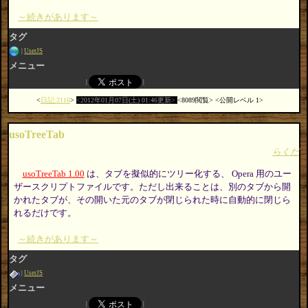
～続きがあります～
タグ
UserJS
メニュー
日記:2116
2012年01月07日(土) 01:46更新
8089閲覧
公開レベル 1
usoTreeTab
らくだ
usoTreeTab 1.00
は、タブを擬似的にツリー化する、 Opera 用のユー
ザースクリプトファイルです。ただし出来ることは、別のタブから開
かれたタブが、その開いた元のタブが閉じられた時に自動的に閉じら
れるだけです。
～続きがあります～
タグ
UserJS
メニュー