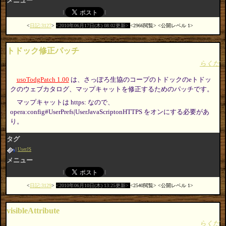
メニュー
日記:3127
2010年06月17日(木) 08:02更新
2966閲覧
公開レベル 1
トドック修正パッチ
らくだ
usoTodgPatch 1.00
は、さっぽろ生協のコープのトドックのeトドッ
クのウェブカタログ、マップキャットを修正するためのパッチです。
マップキャットは https: なので、
opera:config#UserPrefs|UserJavaScriptonHTTPS をオンにする必要があ
り。
タグ
UserJS
メニュー
日記:3129
2010年06月10日(木) 13:25更新
2540閲覧
公開レベル 1
visibleAttribute
らくだ