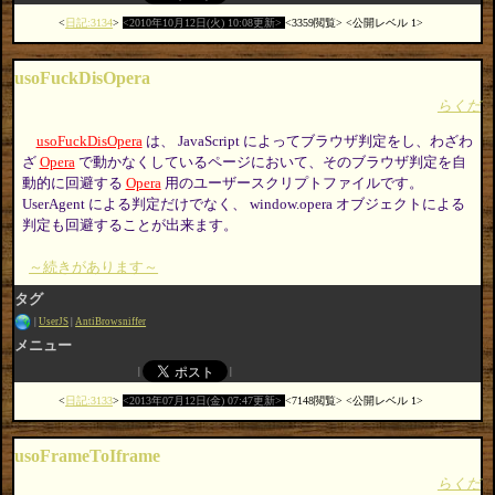
日記:3134
2010年10月12日(火) 10:08更新
3359閲覧
公開レベル 1
usoFuckDisOpera
らくだ
usoFuckDisOpera
は、 JavaScript によってブラウザ判定をし、わざわ
ざ
Opera
で動かなくしているページにおいて、そのブラウザ判定を自
動的に回避する
Opera
用のユーザースクリプトファイルです。
UserAgent による判定だけでなく、 window.opera オブジェクトによる
判定も回避することが出来ます。
～続きがあります～
タグ
UserJS
AntiBrowsniffer
メニュー
日記:3133
2013年07月12日(金) 07:47更新
7148閲覧
公開レベル 1
usoFrameToIframe
らくだ