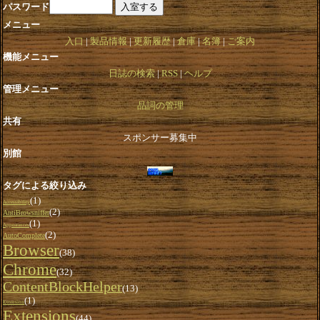
パスワード
メニュー
入口
製品情報
更新履歴
倉庫
名簿
ご案内
機能メニュー
日誌の検索
RSS
ヘルプ
管理メニュー
品詞の管理
共有
スポンサー募集中
別館
タグによる絞り込み
(1)
Accessibility
(2)
AntiBrowsniffer
(1)
Appearances
(2)
AutoComplete
Browser
(38)
Chrome
(32)
ContentBlockHelper
(13)
(1)
Extension
Extensions
(44)