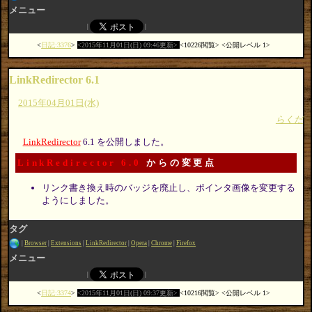
メニュー
日記:3376
2015年11月01日(日) 09:46更新
10226閲覧
公開レベル 1
LinkRedirector 6.1
2015年04月01日(水)
らくだ
LinkRedirector
6.1 を公開しました。
LinkRedirector 6.0
からの変更点
リンク書き換え時のバッジを廃止し、ポインタ画像を変更する
ようにしました。
タグ
Browser
Extensions
LinkRedirector
Opera
Chrome
Firefox
メニュー
日記:3374
2015年11月01日(日) 09:37更新
10216閲覧
公開レベル 1