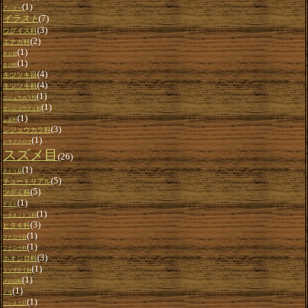
(1)
アバター
イラスト
(7)
(3)
ウグイス科
(2)
エナガ科
(1)
キジ目
(1)
キジ科
(4)
キツツキ目
(4)
キツツキ科
(1)
ゴジュウカラ科
(1)
サンショウクイ科
(1)
シギ科
(3)
シジュウカラ科
(1)
シマフクロウ
スズメ目
(26)
(1)
チドリ目
(5)
チュートリアル
(5)
ツグミ科
(1)
テスト
(1)
ハタオリドリ科
(3)
ヒタキ科
(1)
フクロウ目
(1)
フクロウ科
(3)
ホオジロ科
(1)
ミソサザイ科
(1)
メジロ科
(1)
メモ
(1)
ワシタカ目