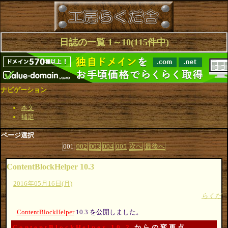
日誌の一覧 1～10(115件中)
ナビゲーション
本文
補足
ページ選択
001
002
003
004
005
次へ
最後へ
ContentBlockHelper 10.3
2016年05月16日(月)
らくだ
ContentBlockHelper
10.3 を公開しました。
ContentBlockHelper 10.2
からの変更点