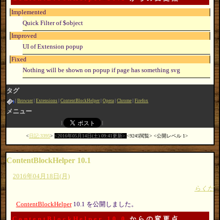
Implemented
Quick Filter of $object
Improved
UI of Extension popup
Fixed
Nothing will be shown on popup if page has something svg
タグ
Browser
Extensions
ContentBlockHelper
Opera
Chrome
Firefox
メニュー
日記:3395
2016年05月14日(土) 09:41更新
9245閲覧
公開レベル 1
ContentBlockHelper 10.1
2016年04月18日(月)
らくだ
ContentBlockHelper
10.1 を公開しました。
ContentBlockHelper 10.0
からの変更点