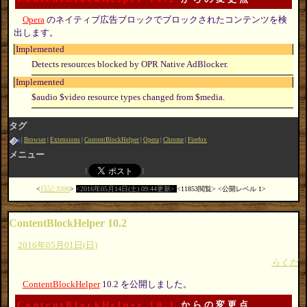
Opera
のネイティブ広告ブロックでブロックされたコンテンツを検
出します。
Implemented
Detects resources blocked by OPR Native AdBlocker.
Implemented
$audio $video resource types changed from $media.
タグ
Browser
Extensions
ContentBlockHelper
Opera
Chrome
Firefox
メニュー
日記:3396
2016年05月14日(土) 09:44更新
11853閲覧
公開レベル 1
ContentBlockHelper 10.2
2016年05月01日(日)
らくだ
ContentBlockHelper
10.2 を公開しました。
ContentBlockHelper 10.1
からの変更点