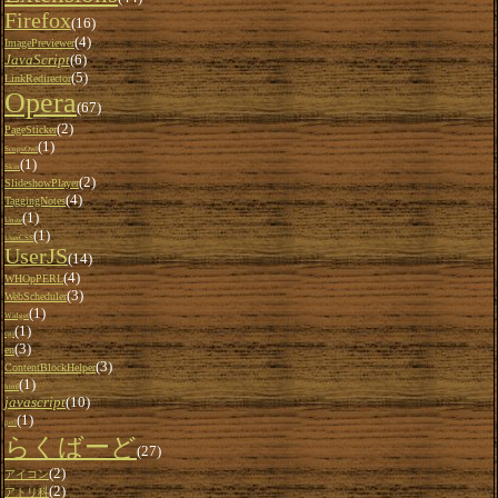
Firefox
(16)
(4)
ImagePreviewer
JavaScript
(6)
(5)
LinkRedirector
Opera
(67)
(2)
PageSticker
(1)
ScopsOwl
(1)
Skin
(2)
SlideshowPlayer
(4)
TaggingNotes
(1)
Unite
(1)
UserCSS
UserJS
(14)
(4)
WHOpPERL
(3)
WebScheduler
(1)
Widget
(1)
cgi
(3)
en
(3)
ContentBlockHelper
(1)
html
javascript
(10)
(1)
perl
らくばーど
(27)
(2)
アイコン
(2)
アトリ科