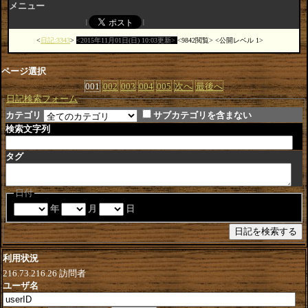
メニュー
日記:3343
2015年11月01日(日) 10:03更新
9842閲覧
公開レベル 1
ページ選択
001
002
003
004
005
次へ
最後へ
日記検索フォーム
カテゴリ
サブカテゴリを含まない
検索文字列
タグ
日付
年
月
日
利用状況
216.73.216.26
訪問者
ユーザ名