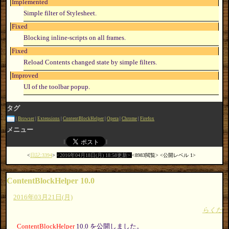
Implemented
Simple filter of Stylesheet.
Fixed
Blocking inline-scripts on all frames.
Fixed
Reload Contents changed state by simple filters.
Improved
UI of the toolbar popup.
タグ
Browser
Extensions
ContentBlockHelper
Opera
Chrome
Firefox
メニュー
日記:3394
2016年04月18日(月) 18:58更新
8983閲覧
公開レベル 1
ContentBlockHelper 10.0
2016年03月21日(月)
らくだ
ContentBlockHelper
10.0 を公開しました。