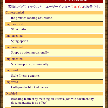
累積のバグフィックスと、ユーザーインター
フェイス
の改善です。
Corresponded
the prefetch loading of Chrome.
Implemented
$font option.
Implemented
$ping option.
Implemented
$popup option provisionally.
Implemented
$media option provisionally.
Improved
Style filtering engine.
Improved
Collapse the blocked frames.
Disabled
Blocking redirect by meta tag on Firefox.(Rewrite document by
document.write is no effect)