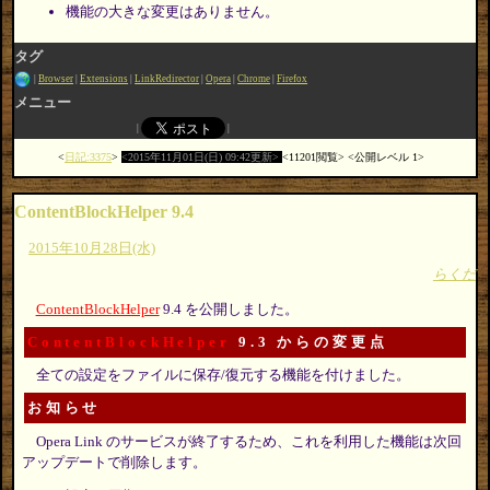
機能の大きな変更はありません。
タグ
Browser
Extensions
LinkRedirector
Opera
Chrome
Firefox
メニュー
日記:3375
2015年11月01日(日) 09:42更新
11201閲覧
公開レベル 1
ContentBlockHelper 9.4
2015年10月28日(水)
らくだ
ContentBlockHelper
9.4 を公開しました。
ContentBlockHelper
9.3 からの変更点
全ての設定をファイルに保存/復元する機能を付けました。
お知らせ
Opera Link のサービスが終了するため、これを利用した機能は次回
アップデートで削除します。