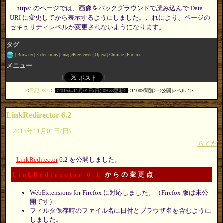
https: のページでは、画像をバックグラウンドで読み込んで Data
URI に変更してから表示するようにしました。これにより、ページの
セキュリティレベルが変更されないようになります。
タグ
Browser
Extensions
ImagePreviewer
Opera
Chrome
Firefox
メニュー
日記:3377
2015年11月01日(日) 09:58更新
11009閲覧
公開レベル 1
LinkRedirector 6.2
2015年11月01日(日)
らくだ
LinkRedirector
6.2 を公開しました。
LinkRedirector 6.1
からの変更点
WebExtensions for Firefox に対応しました。（Firefox 版は未公
開です）
フィルタ保存時のファイル名に日付とブラウザ名を含むように
しました。