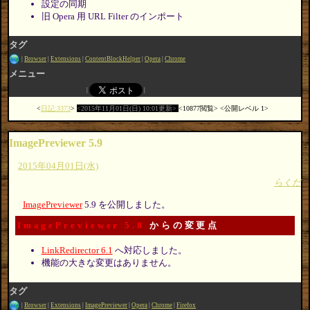
設定の同期
旧 Opera 用 URL Filter のインポート
タグ
Browser
Extensions
ContentBlockHelper
Opera
Chrome
メニュー
日記:3373
2015年11月01日(日) 10:01更新
10877閲覧
公開レベル 1
ImagePreviewer 5.9
2015年04月01日(水)
らくだ
ImagePreviewer
5.9 を公開しました。
ImagePreviewer 5.8
からの変更点
LinkRedirector 6.1
へ対応しました。
機能の大きな変更はありません。
タグ
Browser
Extensions
ImagePreviewer
Opera
Chrome
Firefox