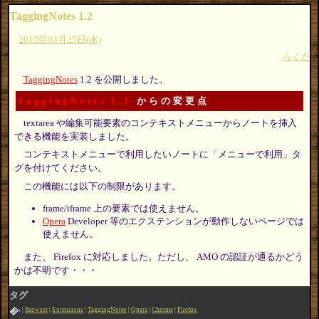
TaggingNotes 1.2
2015年03月25日(水)
らくだ
TaggingNotes
1.2 を公開しました。
TaggingNotes 1.1
からの変更点
textarea や編集可能要素のコンテキストメニューからノートを挿入
できる機能を実装しました。
コンテキストメニューで利用したいノートに「メニューで利用」タ
グを付けてください。
この機能には以下の制限があります。
frame/iframe 上の要素では使えません。
Opera
Developer 等のエクステンションが動作しないページでは
使えません。
また、 Firefox に対応しました。ただし、 AMO の認証が通るかどう
かは不明です・・・
タグ
Browser
Extensions
TaggingNotes
Opera
Chrome
Firefox