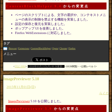
ContentBlockHelper 9.4
からの変更点
ページのスクリプトによる、文字の選択や、コンテキストメニ
ューの表示の制御を禁止する機能を実装しました。
設定の保存と復元を実装しました。
ポップアップ UI を改善しました。
Firefox WebExtensions に対応しました。
タグ
Browser
Extensions
ContentBlockHelper
Opera
Chrome
Firefox
メニュー
日記:3393
2016年03月21日(月) 00:36更新
10130閲覧
公開レベル 1
ImagePreviewer 5.10
2015年11月01日(日)
らくだ
ImagePreviewer
5.10 を公開しました。
ImagePreviewer 5.9
からの変更点