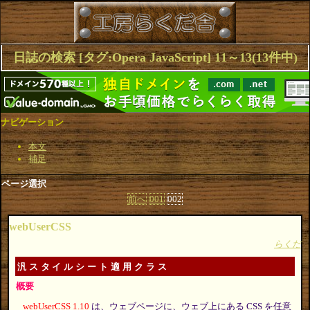
日誌の検索 [タグ:Opera JavaScript] 11～13(13件中)
ナビゲーション
本文
補足
ページ選択
前へ
001
002
webUserCSS
らくだ
汎スタイルシート適用クラス
概要
webUserCSS 1.10
は、ウェブページに、ウェブ上にある CSS を任意