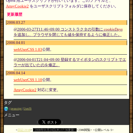
Opera 用ユーザスクリプトが付いています。このファイルと、
ArrayCookie2
をユーザスクリプトフォルダに保存してください。
更新履歴
2006.03.27
@2006-03-27T11:46+09:00 コンストラクタの引数に
cookieDays
を追加し、ブラウザを閉じても値を保持するように修正した。
2006.04.01
webUserCSS 1.03
公開。
@2006-04-01T21:04+09:00 登録するマイボタンのスクリプトでエ
ラーが出ていたのを修正。
2006.04.14
webUserCSS 1.10
公開。
ArrayCookie2
対応に変更。
タグ
javascript
UserJS
メニュー
日記:2118
2008年01月24日(木) 17:36更新
2386閲覧
公開レベル 1