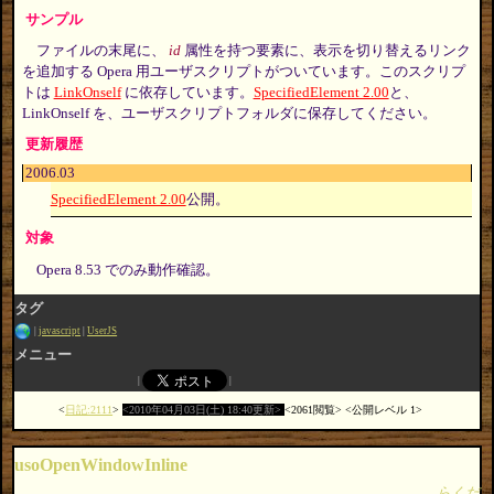
サンプル
ファイルの末尾に、
id
属性を持つ要素に、表示を切り替えるリンク
を追加する Opera 用ユーザスクリプトがついています。このスクリプ
トは
LinkOnself
に依存しています。
SpecifiedElement 2.00
と、
LinkOnself を、ユーザスクリプトフォルダに保存してください。
更新履歴
2006.03
SpecifiedElement 2.00
公開。
対象
Opera 8.53 でのみ動作確認。
タグ
javascript
UserJS
メニュー
日記:2111
2010年04月03日(土) 18:40更新
2061閲覧
公開レベル 1
usoOpenWindowInline
らくだ