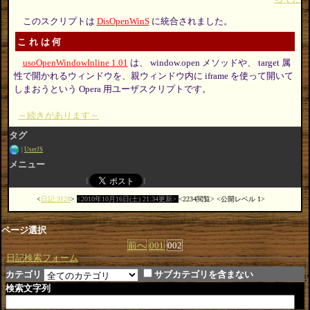
このスクリプトは
DisOpenWinS
に統合されました。
これは何
usoOpenWindowInline 1.01
は、 window.open メソッドや、 target 属
性で開かれるウィンドウを、親ウィンドウ内に iframe を使って開いて
しまおうという Opera 用ユーザスクリプトです。
～続きがあります～
タグ
UserJS
メニュー
日記:3128
2010年10月16日(土) 21:34更新
2234閲覧
公開レベル 1
ページ選択
前へ
001
002
日記検索フォーム
カテゴリ
サブカテゴリを含まない
検索文字列