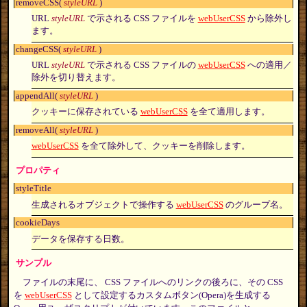
removeCSS(
styleURL
)
URL
styleURL
で示される CSS ファイルを
webUserCSS
から除外し
ます。
changeCSS(
styleURL
)
URL
styleURL
で示される CSS ファイルの
webUserCSS
への適用／
除外を切り替えます。
appendAll(
styleURL
)
クッキーに保存されている
webUserCSS
を全て適用します。
removeAll(
styleURL
)
webUserCSS
を全て除外して、クッキーを削除します。
プロパティ
styleTitle
生成されるオブジェクトで操作する
webUserCSS
のグループ名。
cookieDays
データを保存する日数。
サンプル
ファイルの末尾に、 CSS ファイルへのリンクの後ろに、その CSS
を
webUserCSS
として設定するカスタムボタン(Opera)を生成する