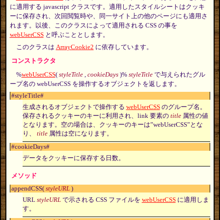
に適用する javascript クラスです。適用したスタイルシートはクッキ
ーに保存され、次回閲覧時や、同一サイト上の他のページにも適用さ
れます。以後、このクラスによって適用される CSS の事を
webUserCSS
と呼ぶこととします。
このクラスは
ArrayCookie2
に依存しています。
コンストラクタ
%
webUserCSS
(
styleTitle
,
cookieDays
)%
styleTitle
で与えられたグル
ープ名の webUserCSS を操作するオブジェクトを返します。
#styleTitle#
生成されるオブジェクトで操作する
webUserCSS
のグループ名。
保存されるクッキーのキーに利用され、link 要素の
title
属性の値
となります。空の場合は、クッキーのキーは”webUserCSS”とな
り、
title
属性は空になります。
#cookieDays#
データをクッキーに保存する日数。
メソッド
appendCSS(
styleURL
)
URL
styleURL
で示される CSS ファイルを
webUserCSS
に適用しま
す。