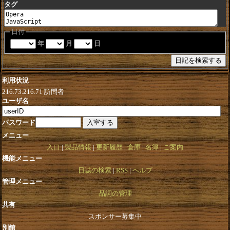
タグ
日付
年
月
日
利用状況
216.73.216.71
訪問者
ユーザ名
パスワード
メニュー
入口
製品情報
更新履歴
倉庫
名簿
ご案内
機能メニュー
日誌の検索
RSS
ヘルプ
管理メニュー
品詞の管理
共有
スポンサー募集中
別館