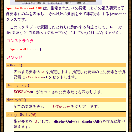
SpecifiedElement 2.00
は、指定された id の要素（とその祖先要素と子
孫要素）のみを表示し、それ以外の要素を全て非表示にする javascript
クラスです。
このスクリプトが意図したとおりに動作する前提として、 html が
div 要素などで階層化（グループ化）されていなければなりません。
コンストラクタ
SpecifiedElement
()
メソッド
setId(
id
)
表示する要素の
id
を指定します。指定した要素の祖先要素と子孫
要素に
DOSEview
=1
をセットします。
displayOnly()
DOSEview
=1
がセットされた要素だけを表示します。
displayAll()
全ての要素を表示し、
DOSEview
をクリアします。
changeDisplay(
id
)
指定要素を
id
として、
displayOnly()
と
displayAll()
を交互に切り
替えます。