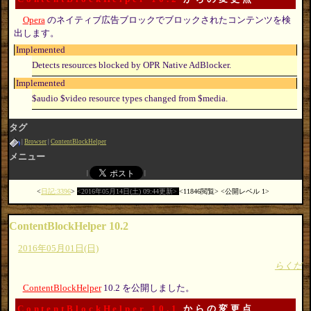
Opera
のネイティブ広告ブロックでブロックされたコンテンツを検
出します。
Implemented
Detects resources blocked by OPR Native AdBlocker.
Implemented
$audio $video resource types changed from $media.
タグ
Browser
ContentBlockHelper
メニュー
日記:3396
2016年05月14日(土) 09:44更新
11846閲覧
公開レベル 1
ContentBlockHelper 10.2
2016年05月01日(日)
らくだ
ContentBlockHelper
10.2 を公開しました。
ContentBlockHelper 10.1
からの変更点