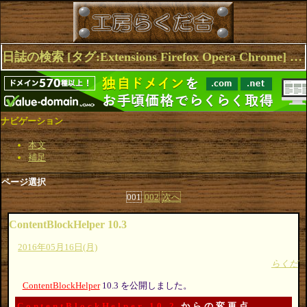
日誌の検索 [タグ:Extensions Firefox Opera Chrome] 1～10(16件中)
ナビゲーション
本文
補足
ページ選択
001
002
次へ
ContentBlockHelper 10.3
2016年05月16日(月)
らくだ
ContentBlockHelper
10.3 を公開しました。
ContentBlockHelper 10.2
からの変更点