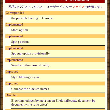
累積のバグフィックスと、ユーザーインター
フェイス
の改善です。
Corresponded
the prefetch loading of Chrome.
Implemented
$font option.
Implemented
$ping option.
Implemented
$popup option provisionally.
Implemented
$media option provisionally.
Improved
Style filtering engine.
Improved
Collapse the blocked frames.
Disabled
Blocking redirect by meta tag on Firefox.(Rewrite document by
document.write is no effect)