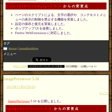
ContentBlockHelper 9.4
からの変更点
ページのスクリプトによる、文字の選択や、コンテキストメニ
ューの表示の制御を禁止する機能を実装しました。
設定の保存と復元を実装しました。
ポップアップ UI を改善しました。
Firefox WebExtensions に対応しました。
タグ
Browser
ContentBlockHelper
メニュー
日記:3393
2016年03月21日(月) 00:36更新
10120閲覧
公開レベル 1
ImagePreviewer 5.10
2015年11月01日(日)
らくだ
ImagePreviewer
5.10 を公開しました。
ImagePreviewer 5.9
からの変更点