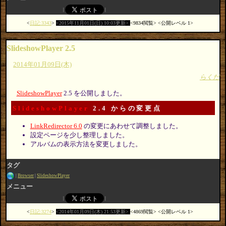
日記:3343
2015年11月01日(日) 10:03更新
9834閲覧
公開レベル 1
SlideshowPlayer 2.5
2014年01月09日(木)
らくだ
SlideshowPlayer
2.5 を公開しました。
SlideshowPlayer
2.4 からの変更点
LinkRedirector 6.0
の変更にあわせて調整しました。
設定ページを少し整理しました。
アルバムの表示方法を変更しました。
タグ
Browser
SlideshowPlayer
メニュー
日記:3274
2014年01月09日(木) 21:53更新
4869閲覧
公開レベル 1