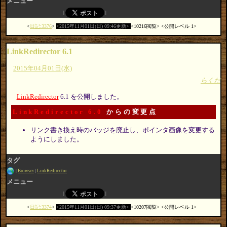
メニュー
日記:3376
2015年11月01日(日) 09:46更新
10216閲覧
公開レベル 1
LinkRedirector 6.1
2015年04月01日(水)
らくだ
LinkRedirector
6.1 を公開しました。
LinkRedirector 6.0
からの変更点
リンク書き換え時のバッジを廃止し、ポインタ画像を変更する
ようにしました。
タグ
Browser
LinkRedirector
メニュー
日記:3374
2015年11月01日(日) 09:37更新
10207閲覧
公開レベル 1