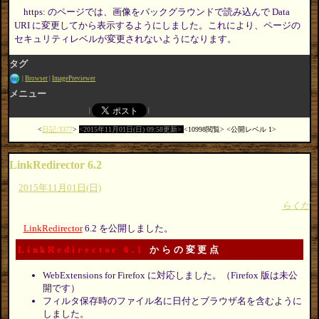
https: のページでは、画像をバックグラウンドで読み込んで Data
URI に変更してから表示するようにしました。これにより、ページの
セキュリティレベルが変更されないようになります。
タグ
Browser
ImagePreviewer
メニュー
日記:3377
2015年11月01日(日) 09:58更新
10998閲覧
公開レベル 1
LinkRedirector 6.2
2015年11月01日(日)
らくだ
LinkRedirector
6.2 を公開しました。
LinkRedirector 6.1
からの変更点
WebExtensions for Firefox に対応しました。（Firefox 版は未公
開です）
フィルタ保存時のファイル名に日付とブラウザ名を含むように
しました。