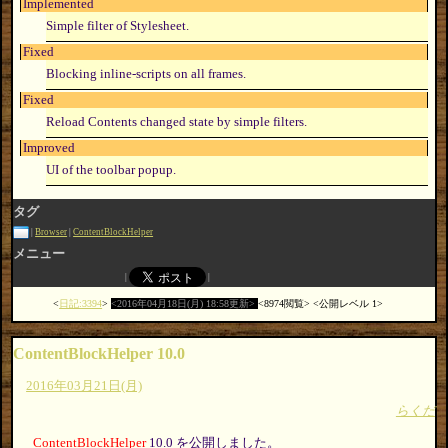
Implemented
Simple filter of Stylesheet.
Fixed
Blocking inline-scripts on all frames.
Fixed
Reload Contents changed state by simple filters.
Improved
UI of the toolbar popup.
タグ
Browser
ContentBlockHelper
メニュー
日記:3394
2016年04月18日(月) 18:58更新
8974閲覧
公開レベル 1
ContentBlockHelper 10.0
2016年03月21日(月)
らくだ
ContentBlockHelper
10.0 を公開しました。