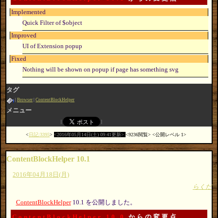
Implemented
Quick Filter of $object
Improved
UI of Extension popup
Fixed
Nothing will be shown on popup if page has something svg
タグ
Browser
ContentBlockHelper
メニュー
日記:3395
2016年05月14日(土) 09:41更新
9236閲覧
公開レベル 1
ContentBlockHelper 10.1
2016年04月18日(月)
らくだ
ContentBlockHelper
10.1 を公開しました。
ContentBlockHelper 10.0
からの変更点