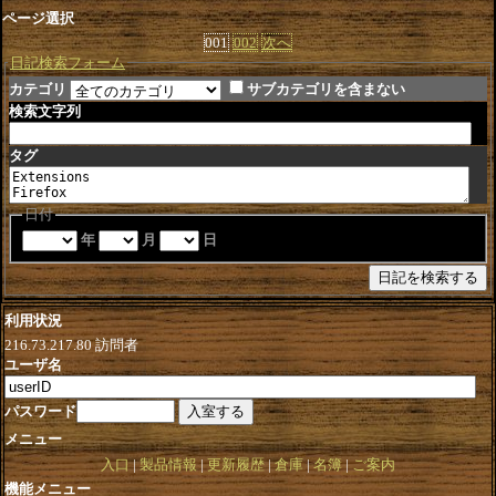
ページ選択
001
002
次へ
日記検索フォーム
カテゴリ
サブカテゴリを含まない
検索文字列
タグ
日付
年
月
日
利用状況
216.73.217.80
訪問者
ユーザ名
パスワード
メニュー
入口
製品情報
更新履歴
倉庫
名簿
ご案内
機能メニュー