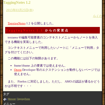
TaggingNotes 1.2
2015年03月25日(水)
らくだ
TaggingNotes
1.2 を公開しました。
TaggingNotes 1.1
からの変更点
textarea や編集可能要素のコンテキストメニューからノートを挿入
できる機能を実装しました。
コンテキストメニューで利用したいノートに「メニューで利用」タ
グを付けてください。
この機能には以下の制限があります。
frame/iframe 上の要素では使えません。
Opera
Developer 等のエクステンションが動作しないページでは
使えません。
また、 Firefox に対応しました。ただし、 AMO の認証が通るかどう
かは不明です・・・
タグ
Browser
TaggingNotes
メニュー