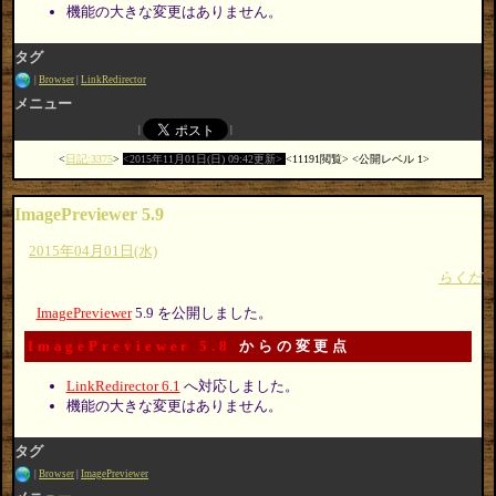
機能の大きな変更はありません。
タグ
Browser
LinkRedirector
メニュー
日記:3375
2015年11月01日(日) 09:42更新
11191閲覧
公開レベル 1
ImagePreviewer 5.9
2015年04月01日(水)
らくだ
ImagePreviewer
5.9 を公開しました。
ImagePreviewer 5.8
からの変更点
LinkRedirector 6.1
へ対応しました。
機能の大きな変更はありません。
タグ
Browser
ImagePreviewer