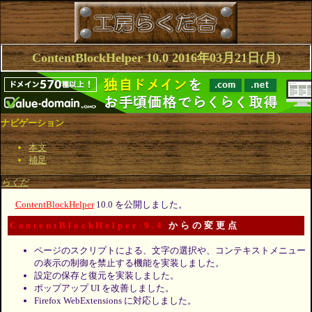
ContentBlockHelper 10.0 2016年03月21日(月)
ナビゲーション
本文
補足
らくだ
ContentBlockHelper
10.0 を公開しました。
ContentBlockHelper 9.4
からの変更点
ページのスクリプトによる、文字の選択や、コンテキストメニュー
の表示の制御を禁止する機能を実装しました。
設定の保存と復元を実装しました。
ポップアップ UI を改善しました。
Firefox WebExtensions に対応しました。