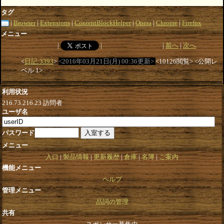
タグ
Browser
Extensions
ContentBlockHelper
Opera
Chrome
Firefox
メニュー
前へ
次へ
日記:3393
2016年03月21日(月) 00:36更新
10126閲覧
公開レ
ベル 1
利用状況
216.73.216.23
訪問者
ユーザ名
パスワード
メニュー
入口
製品情報
更新履歴
倉庫
名簿
ご案内
機能メニュー
ヘルプ
管理メニュー
品詞の管理
共有