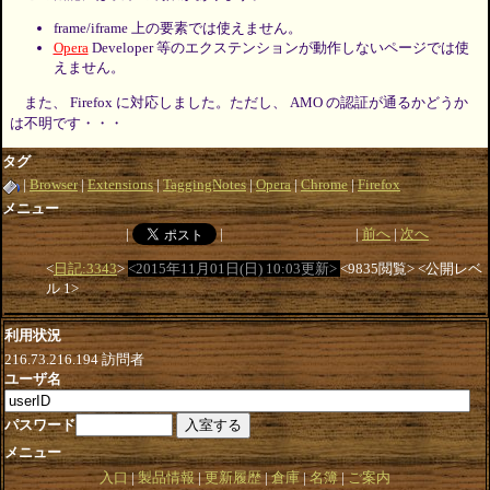
frame/iframe 上の要素では使えません。
Opera
Developer 等のエクステンションが動作しないページでは使
えません。
また、 Firefox に対応しました。ただし、 AMO の認証が通るかどうか
は不明です・・・
タグ
Browser
Extensions
TaggingNotes
Opera
Chrome
Firefox
メニュー
前へ
次へ
日記:3343
2015年11月01日(日) 10:03更新
9835閲覧
公開レベ
ル 1
利用状況
216.73.216.194
訪問者
ユーザ名
パスワード
メニュー
入口
製品情報
更新履歴
倉庫
名簿
ご案内