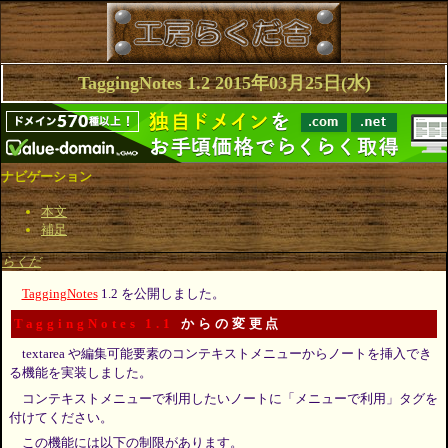
TaggingNotes 1.2 2015年03月25日(水)
ナビゲーション
本文
補足
らくだ
TaggingNotes
1.2 を公開しました。
TaggingNotes 1.1
からの変更点
textarea や編集可能要素のコンテキストメニューからノートを挿入でき
る機能を実装しました。
コンテキストメニューで利用したいノートに「メニューで利用」タグを
付けてください。
この機能には以下の制限があります。