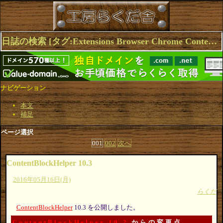
日誌の検索 [タグ:Extensions Browser Chrome ContentBlockHelper Opera] 1～10(12件中)
ナビゲーション
本文
補足
ページ選択
001
002
次へ
ContentBlockHelper 10.3
2016年05月16日(月)
らくだ
ContentBlockHelper
10.3 を公開しました。
ContentBlockHelper 10.2
からの変更点