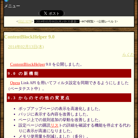
メニュー
日記:3279
2014年03月06日(木) 09:35更新
4474閲覧
公開レベル 1
ContentBlockHelper 9.0
2014年02月13日(木)
らくだ
ContentBlockHelper
9.0 を公開しました。
9.0 の新機能
Opera
Link API を用いてフィルタ設定を同期できるようにしました
（ベータテスト中）。
8.3 からのその他の変更点
ポップアップページの表示を高速化しました。
バッジに表示する内容を改善しました。
ページ上での規則追加の挙動を改善しました。
設定ページの購読
リス
トの詳細を確認する機能を停止する代わ
りに表示が高速になりました。
メモリ使用量を削減しました（多分）。