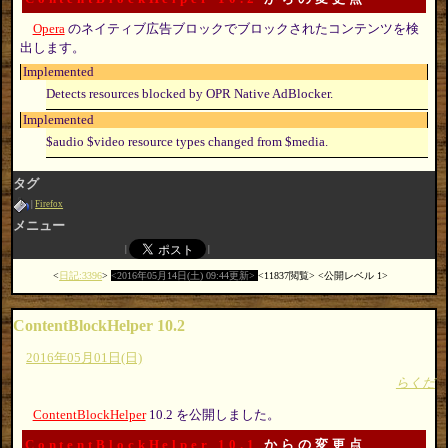
Opera
のネイティブ広告ブロックでブロックされたコンテンツを検
出します。
Implemented
Detects resources blocked by OPR Native AdBlocker.
Implemented
$audio $video resource types changed from $media.
タグ
Firefox
メニュー
日記:3396
2016年05月14日(土) 09:44更新
11837閲覧
公開レベル 1
ContentBlockHelper 10.2
2016年05月01日(日)
らくだ
ContentBlockHelper
10.2 を公開しました。
ContentBlockHelper 10.1
からの変更点