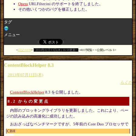
Opera
URLFilter.ini のサポートを終了しました。
その他いくつかのバグを修正しました。
タグ
メニュー
日記:3278
2014年02月13日(木) 16:59更新
4117閲覧
公開レベル 1
ContentBlockHelper 8.3
2013年07月11日(木)
らくだ
ContentBlockHelper
8.3 を公開しました。
8.2 からの変更点
内部のブロッキングライブラリを更新しました。これにより、ペー
ジの読み込みの高速化に成功しました。
おおざっぱなベンチマークですが、5年前の Core Duo プロセッサで
CBH