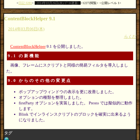
日記:3281
2014年03月26日(水) 17:16更新
12272閲覧
公開レベル 1
ContentBlockHelper 9.1
2014年03月06日(木)
らくだ
ContentBlockHelper
9.1 を公開しました。
9.1 の新機能
画像、フレームにスクリプトと同様の簡易フィルタを導入しまし
た。
9.0 からのその他の変更点
ポップアップウィンドウの表示を更に改善しました。
オプションの種類を整理しました。
firstParty オプションを実装しました。 Presto では擬似的に動作
します。
Blink でインラインスクリプトのブロックを確実に出来るよう
になりました。
タグ