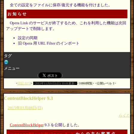
全ての設定をファイルに保存/復元する機能を付けました。
お知らせ
Opera Link のサービスが終了するため、これを利用した機能は次回
アップデートで削除します。
設定の同期
旧 Opera 用 URL Filter のインポート
タグ
メニュー
日記:3373
2015年11月01日(日) 10:01更新
10860閲覧
公開レベル 1
ContentBlockHelper 9.3
2015年03月08日(日)
らくだ
ContentBlockHelper
9.3 を公開しました。
ContentBlockHelper 9.2
からの主な変更点