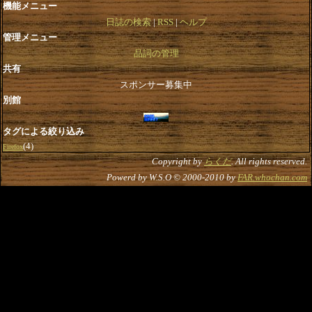
機能メニュー
日誌の検索
RSS
ヘルプ
管理メニュー
品詞の管理
共有
スポンサー募集中
別館
タグによる絞り込み
(4)
Firefox
Copyright by
らくだ
. All rights reserved.
Powerd by W.S.O © 2000-2010 by
FAR.whochan.com