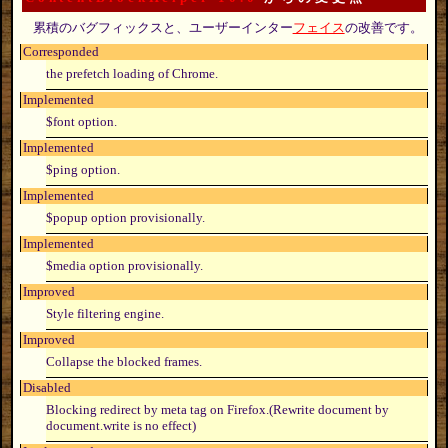
累積のバグフィックスと、ユーザーインター
フェイス
の改善です。
Corresponded
the prefetch loading of Chrome.
Implemented
$font option.
Implemented
$ping option.
Implemented
$popup option provisionally.
Implemented
$media option provisionally.
Improved
Style filtering engine.
Improved
Collapse the blocked frames.
Disabled
Blocking redirect by meta tag on Firefox.(Rewrite document by
document.write is no effect)