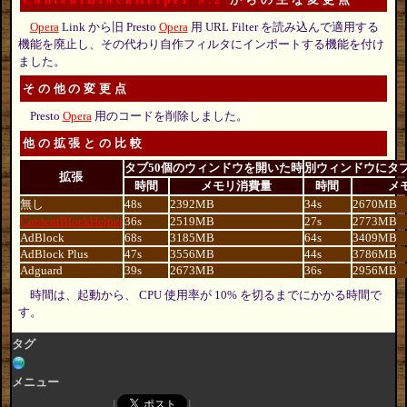
Opera
Link から旧 Presto
Opera
用 URL Filter を読み込んで適用する
機能を廃止し、その代わり自作フィルタにインポートする機能を付け
ました。
その他の変更点
Presto
Opera
用のコードを削除しました。
他の拡張との比較
タブ50個のウィンドウを開いた時
別ウィンドウにタブ
拡張
時間
メモリ消費量
時間
メ
無し
48s
2392MB
34s
2670MB
ContentBlockHelper
36s
2519MB
27s
2773MB
AdBlock
68s
3185MB
64s
3409MB
AdBlock Plus
47s
3556MB
44s
3786MB
Adguard
39s
2673MB
36s
2956MB
時間は、起動から、 CPU 使用率が 10% を切るまでにかかる時間で
す。
タグ
メニュー