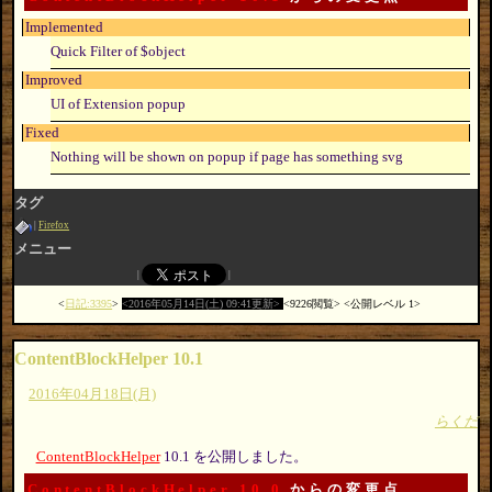
Implemented
Quick Filter of $object
Improved
UI of Extension popup
Fixed
Nothing will be shown on popup if page has something svg
タグ
Firefox
メニュー
日記:3395
2016年05月14日(土) 09:41更新
9226閲覧
公開レベル 1
ContentBlockHelper 10.1
2016年04月18日(月)
らくだ
ContentBlockHelper
10.1 を公開しました。
ContentBlockHelper 10.0
からの変更点