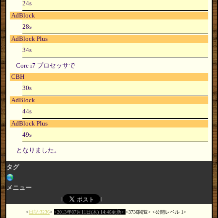
24s
AdBlock
28s
AdBlock Plus
34s
Core i7 プロセッサで
CBH
30s
AdBlock
44s
AdBlock Plus
49s
となりました。
タグ
メニュー
日記:3236
2013年07月11日(木) 14:46更新
3736閲覧
公開レベル 1