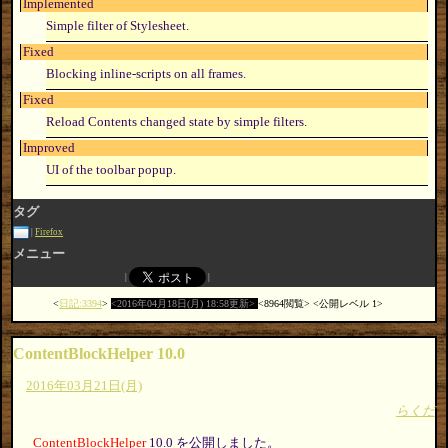
Implemented
Simple filter of Stylesheet.
Fixed
Blocking inline-scripts on all frames.
Fixed
Reload Contents changed state by simple filters.
Improved
UI of the toolbar popup.
タグ
Firefox
メニュー
日記:3394
2016年04月18日(月) 18:58更新
8964閲覧
公開レベル 1
ContentBlockHelper 10.0
2016年03月21日(月)
らくだ
ContentBlockHelper
10.0 を公開しました。