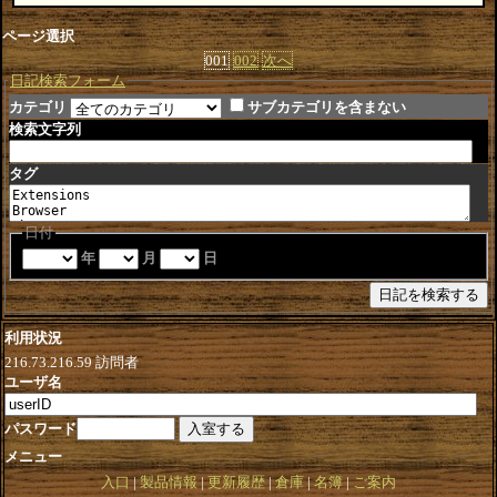
ページ選択
001
002
次へ
日記検索フォーム
カテゴリ
サブカテゴリを含まない
検索文字列
タグ
日付
年
月
日
利用状況
216.73.216.59
訪問者
ユーザ名
パスワード
メニュー
入口
製品情報
更新履歴
倉庫
名簿
ご案内