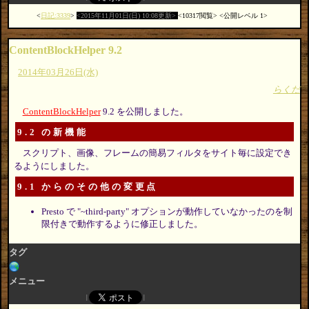
日記:3339
2015年11月01日(日) 10:08更新
10317閲覧
公開レベル 1
ContentBlockHelper 9.2
2014年03月26日(水)
らくだ
ContentBlockHelper
9.2 を公開しました。
9.2 の新機能
スクリプト、画像、フレームの簡易フィルタをサイト毎に設定でき
るようにしました。
9.1 からのその他の変更点
Presto で "~third-party" オプションが動作していなかったのを制
限付きで動作するように修正しました。
タグ
メニュー