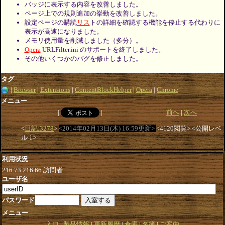
バッジに表示する内容を改善しました。
ページ上での規則追加の挙動を改善しました。
設定ページの購読
リス
トの詳細を確認する機能を停止する代わりに
表示が高速になりました。
メモリ使用量を削減しました（多分）。
Opera
URLFilter.ini のサポートを終了しました。
その他いくつかのバグを修正しました。
タグ
Browser
Extensions
ContentBlockHelper
Opera
Chrome
メニュー
前へ
次へ
日記:3278
2014年02月13日(木) 16:59更新
4120閲覧
公開レベ
ル 1
利用状況
216.73.216.66
訪問者
ユーザ名
パスワード
メニュー
入口
製品情報
更新履歴
倉庫
名簿
ご案内