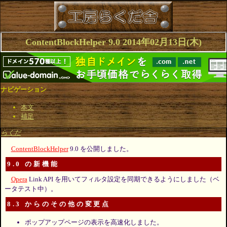
ContentBlockHelper 9.0 2014年02月13日(木)
ナビゲーション
本文
補足
らくだ
ContentBlockHelper
9.0 を公開しました。
9.0 の新機能
Opera
Link API を用いてフィルタ設定を同期できるようにしました（ベ
ータテスト中）。
8.3 からのその他の変更点
ポップアップページの表示を高速化しました。