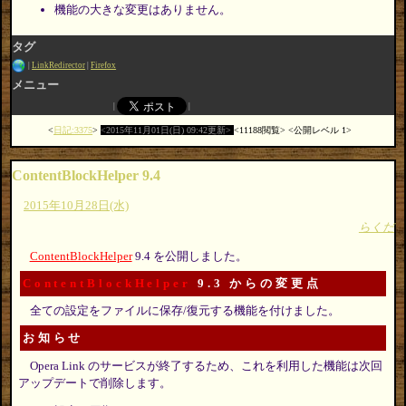
機能の大きな変更はありません。
タグ
LinkRedirector
Firefox
メニュー
日記:3375
2015年11月01日(日) 09:42更新
11188閲覧
公開レベル 1
ContentBlockHelper 9.4
2015年10月28日(水)
らくだ
ContentBlockHelper
9.4 を公開しました。
ContentBlockHelper
9.3 からの変更点
全ての設定をファイルに保存/復元する機能を付けました。
お知らせ
Opera Link のサービスが終了するため、これを利用した機能は次回
アップデートで削除します。