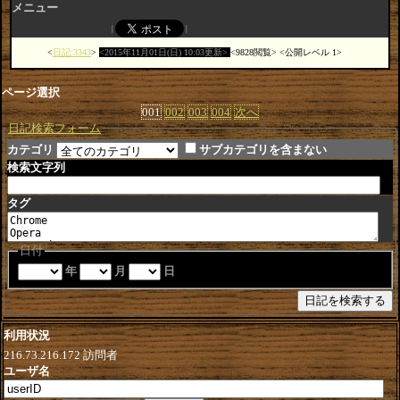
メニュー
日記:3343
2015年11月01日(日) 10:03更新
9828閲覧
公開レベル 1
ページ選択
001
002
003
004
次へ
日記検索フォーム
カテゴリ
サブカテゴリを含まない
検索文字列
タグ
日付
年
月
日
利用状況
216.73.216.172
訪問者
ユーザ名