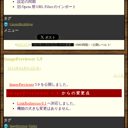
設定の同期
旧 Opera 用 URL Filter のインポート
タグ
ContentBlockHelper
メニュー
日記:3373
2015年11月01日(日) 10:01更新
10865閲覧
公開レベル 1
ImagePreviewer 5.9
2015年04月01日(水)
らくだ
ImagePreviewer
5.9 を公開しました。
ImagePreviewer 5.8
からの変更点
LinkRedirector 6.1
へ対応しました。
機能の大きな変更はありません。
タグ
ImagePreviewer
Firefox