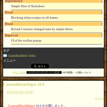
Implemented
Simple filter of Stylesheet.
Fixed
Blocking inline-scripts on all frames.
Fixed
Reload Contents changed state by simple filters.
Improved
UI of the toolbar popup.
タグ
ContentBlockHelper
Firefox
メニュー
日記:3394
2016年04月18日(月) 18:58更新
8970閲覧
公開レベル 1
ContentBlockHelper 10.0
2016年03月21日(月)
らくだ
ContentBlockHelper
10.0 を公開しました。