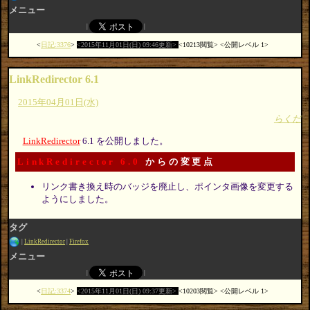
メニュー
日記:3376
2015年11月01日(日) 09:46更新
10213閲覧
公開レベル 1
LinkRedirector 6.1
2015年04月01日(水)
らくだ
LinkRedirector
6.1 を公開しました。
LinkRedirector 6.0
からの変更点
リンク書き換え時のバッジを廃止し、ポインタ画像を変更する
ようにしました。
タグ
LinkRedirector
Firefox
メニュー
日記:3374
2015年11月01日(日) 09:37更新
10203閲覧
公開レベル 1