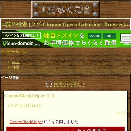
日誌の検索 [タグ:Chrome Opera Extensions Browser] 1～10(32件中)
ナビゲーション
本文
補足
ページ選択
001
002
003
004
次へ
ContentBlockHelper 10.3
2016年05月16日(月)
らくだ
ContentBlockHelper
10.3 を公開しました。
ContentBlockHelper 10.2
からの変更点