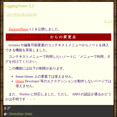
TaggingNotes 1.2
2015年03月25日(水)
らくだ
TaggingNotes
1.2 を公開しました。
TaggingNotes 1.1
からの変更点
textarea や編集可能要素のコンテキストメニューからノートを挿入
できる機能を実装しました。
コンテキストメニューで利用したいノートに「メニューで利用」タ
グを付けてください。
この機能には以下の制限があります。
frame/iframe 上の要素では使えません。
Opera
Developer 等のエクステンションが動作しないページでは
使えません。
また、 Firefox に対応しました。ただし、 AMO の認証が通るかどう
かは不明です・・・
タグ
TaggingNotes
Firefox