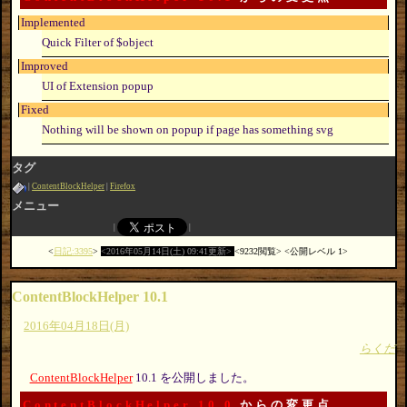
Implemented
Quick Filter of $object
Improved
UI of Extension popup
Fixed
Nothing will be shown on popup if page has something svg
タグ
ContentBlockHelper
Firefox
メニュー
日記:3395
2016年05月14日(土) 09:41更新
9232閲覧
公開レベル 1
ContentBlockHelper 10.1
2016年04月18日(月)
らくだ
ContentBlockHelper
10.1 を公開しました。
ContentBlockHelper 10.0
からの変更点