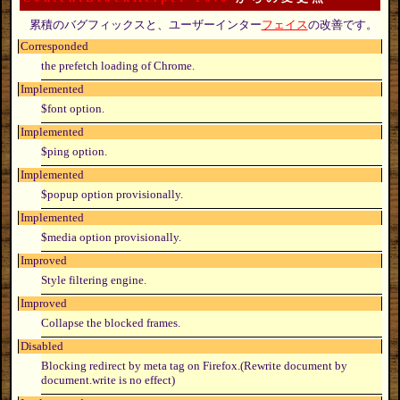
累積のバグフィックスと、ユーザーインター
フェイス
の改善です。
Corresponded
the prefetch loading of Chrome.
Implemented
$font option.
Implemented
$ping option.
Implemented
$popup option provisionally.
Implemented
$media option provisionally.
Improved
Style filtering engine.
Improved
Collapse the blocked frames.
Disabled
Blocking redirect by meta tag on Firefox.(Rewrite document by
document.write is no effect)