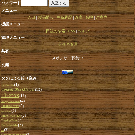
パスワード
メニュー
入口
製品情報
更新履歴
倉庫
名簿
ご案内
機能メニュー
日誌の検索
RSS
ヘルプ
管理メニュー
品詞の管理
共有
スポンサー募集中
別館
タグによる絞り込み
(1)
AutoComplete
ContentBlockHelper
(12)
Firefox
(16)
(4)
ImagePreviewer
(5)
LinkRedirector
(1)
PageSticker
(2)
SlideshowPlayer
(2)
TaggingNotes
(2)
WebScheduler
(3)
en
(3)
ContentBlockHelper