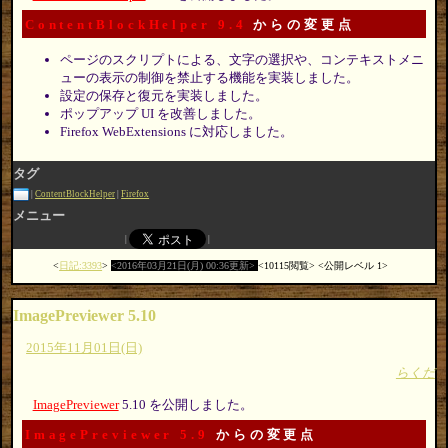
ContentBlockHelper 9.4
からの変更点
ページのスクリプトによる、文字の選択や、コンテキストメニ
ューの表示の制御を禁止する機能を実装しました。
設定の保存と復元を実装しました。
ポップアップ UI を改善しました。
Firefox WebExtensions に対応しました。
タグ
ContentBlockHelper
Firefox
メニュー
日記:3393
2016年03月21日(月) 00:36更新
10115閲覧
公開レベル 1
ImagePreviewer 5.10
2015年11月01日(日)
らくだ
ImagePreviewer
5.10 を公開しました。
ImagePreviewer 5.9
からの変更点