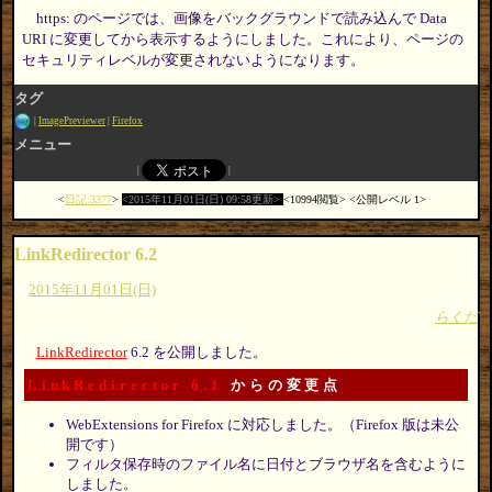
https: のページでは、画像をバックグラウンドで読み込んで Data
URI に変更してから表示するようにしました。これにより、ページの
セキュリティレベルが変更されないようになります。
タグ
ImagePreviewer
Firefox
メニュー
日記:3377
2015年11月01日(日) 09:58更新
10994閲覧
公開レベル 1
LinkRedirector 6.2
2015年11月01日(日)
らくだ
LinkRedirector
6.2 を公開しました。
LinkRedirector 6.1
からの変更点
WebExtensions for Firefox に対応しました。（Firefox 版は未公
開です）
フィルタ保存時のファイル名に日付とブラウザ名を含むように
しました。