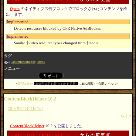
Opera
のネイティブ広告ブロックでブロックされたコンテンツを検
出します。
Implemented
Detects resources blocked by OPR Native AdBlocker.
Implemented
$audio $video resource types changed from $media.
タグ
ContentBlockHelper
Firefox
メニュー
日記:3396
2016年05月14日(土) 09:44更新
11842閲覧
公開レベル 1
ContentBlockHelper 10.2
2016年05月01日(日)
らくだ
ContentBlockHelper
10.2 を公開しました。
ContentBlockHelper 10.1
からの変更点