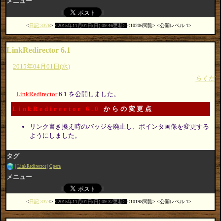
メニュー
日記:3376
2015年11月01日(日) 09:46更新
10206閲覧
公開レベル 1
LinkRedirector 6.1
2015年04月01日(水)
らくだ
LinkRedirector
6.1 を公開しました。
LinkRedirector 6.0
からの変更点
リンク書き換え時のバッジを廃止し、ポインタ画像を変更する
ようにしました。
タグ
LinkRedirector
Opera
メニュー
日記:3374
2015年11月01日(日) 09:37更新
10198閲覧
公開レベル 1