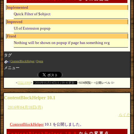
Implemented
Quick Filter of $object
Improved
UI of Extension popup
Fixed
Nothing will be shown on popup if page has something svg
タグ
ContentBlockHelper
Opera
メニュー
日記:3395
2016年05月14日(土) 09:41更新
9230閲覧
公開レベル 1
ContentBlockHelper 10.1
2016年04月18日(月)
らくだ
ContentBlockHelper
10.1 を公開しました。
ContentBlockHelper 10.0
からの変更点