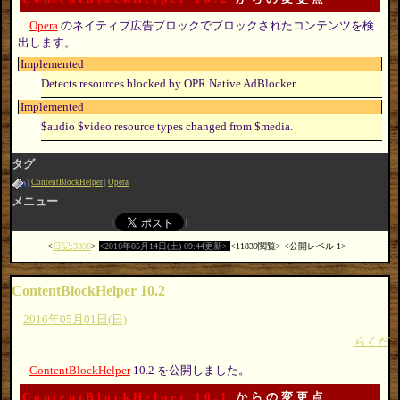
Opera
のネイティブ広告ブロックでブロックされたコンテンツを検
出します。
Implemented
Detects resources blocked by OPR Native AdBlocker.
Implemented
$audio $video resource types changed from $media.
タグ
ContentBlockHelper
Opera
メニュー
日記:3396
2016年05月14日(土) 09:44更新
11839閲覧
公開レベル 1
ContentBlockHelper 10.2
2016年05月01日(日)
らくだ
ContentBlockHelper
10.2 を公開しました。
ContentBlockHelper 10.1
からの変更点