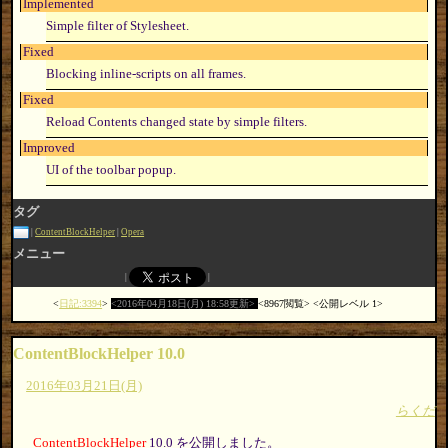
Implemented
Simple filter of Stylesheet.
Fixed
Blocking inline-scripts on all frames.
Fixed
Reload Contents changed state by simple filters.
Improved
UI of the toolbar popup.
タグ
ContentBlockHelper
Opera
メニュー
日記:3394
2016年04月18日(月) 18:58更新
8967閲覧
公開レベル 1
ContentBlockHelper 10.0
2016年03月21日(月)
らくだ
ContentBlockHelper
10.0 を公開しました。