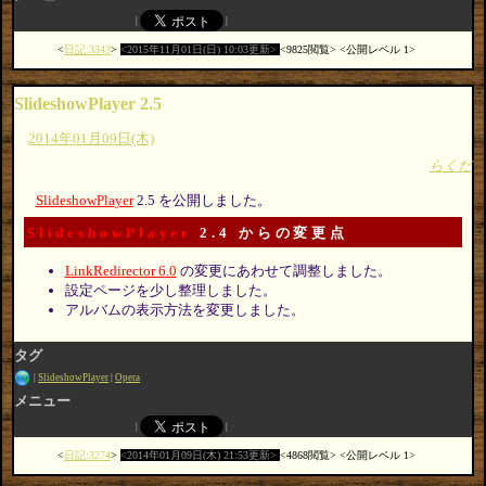
日記:3343
2015年11月01日(日) 10:03更新
9825閲覧
公開レベル 1
SlideshowPlayer 2.5
2014年01月09日(木)
らくだ
SlideshowPlayer
2.5 を公開しました。
SlideshowPlayer
2.4 からの変更点
LinkRedirector 6.0
の変更にあわせて調整しました。
設定ページを少し整理しました。
アルバムの表示方法を変更しました。
タグ
SlideshowPlayer
Opera
メニュー
日記:3274
2014年01月09日(木) 21:53更新
4868閲覧
公開レベル 1