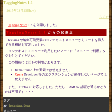
TaggingNotes 1.2
2015年03月25日(水)
らくだ
TaggingNotes
1.2 を公開しました。
TaggingNotes 1.1
からの変更点
textarea や編集可能要素のコンテキストメニューからノートを挿入
できる機能を実装しました。
コンテキストメニューで利用したいノートに「メニューで利用」タ
グを付けてください。
この機能には以下の制限があります。
frame/iframe 上の要素では使えません。
Opera
Developer 等のエクステンションが動作しないページでは
使えません。
また、 Firefox に対応しました。ただし、 AMO の認証が通るかどう
かは不明です・・・
タグ
TaggingNotes
Opera
メニュー