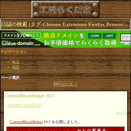
日誌の検索 [タグ:Chrome Extensions Firefox Browser] 1～10(16件中)
ナビゲーション
本文
補足
ページ選択
001
002
次へ
ContentBlockHelper 10.3
2016年05月16日(月)
らくだ
ContentBlockHelper
10.3 を公開しました。
ContentBlockHelper 10.2
からの変更点