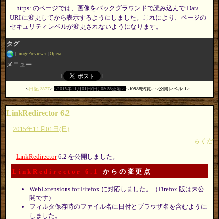
https: のページでは、画像をバックグラウンドで読み込んで Data
URI に変更してから表示するようにしました。これにより、ページの
セキュリティレベルが変更されないようになります。
タグ
ImagePreviewer
Opera
メニュー
日記:3377
2015年11月01日(日) 09:58更新
10988閲覧
公開レベル 1
LinkRedirector 6.2
2015年11月01日(日)
らくだ
LinkRedirector
6.2 を公開しました。
LinkRedirector 6.1
からの変更点
WebExtensions for Firefox に対応しました。（Firefox 版は未公
開です）
フィルタ保存時のファイル名に日付とブラウザ名を含むように
しました。