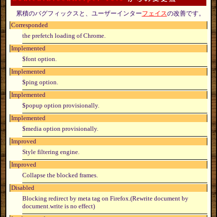
累積のバグフィックスと、ユーザーインター
フェイス
の改善です。
Corresponded
the prefetch loading of Chrome.
Implemented
$font option.
Implemented
$ping option.
Implemented
$popup option provisionally.
Implemented
$media option provisionally.
Improved
Style filtering engine.
Improved
Collapse the blocked frames.
Disabled
Blocking redirect by meta tag on Firefox.(Rewrite document by
document.write is no effect)