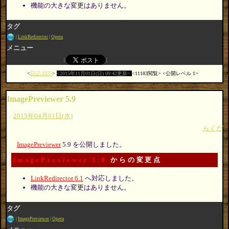
機能の大きな変更はありません。
タグ
LinkRedirector
Opera
メニュー
日記:3375
2015年11月01日(日) 09:42更新
11183閲覧
公開レベル 1
ImagePreviewer 5.9
2015年04月01日(水)
らくだ
ImagePreviewer
5.9 を公開しました。
ImagePreviewer 5.8
からの変更点
LinkRedirector 6.1
へ対応しました。
機能の大きな変更はありません。
タグ
ImagePreviewer
Opera