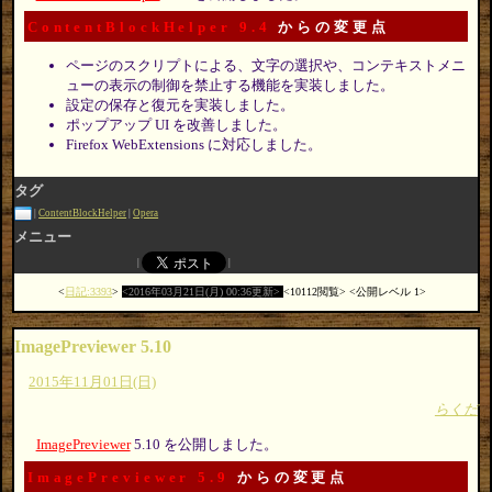
ContentBlockHelper 9.4
からの変更点
ページのスクリプトによる、文字の選択や、コンテキストメニ
ューの表示の制御を禁止する機能を実装しました。
設定の保存と復元を実装しました。
ポップアップ UI を改善しました。
Firefox WebExtensions に対応しました。
タグ
ContentBlockHelper
Opera
メニュー
日記:3393
2016年03月21日(月) 00:36更新
10112閲覧
公開レベル 1
ImagePreviewer 5.10
2015年11月01日(日)
らくだ
ImagePreviewer
5.10 を公開しました。
ImagePreviewer 5.9
からの変更点