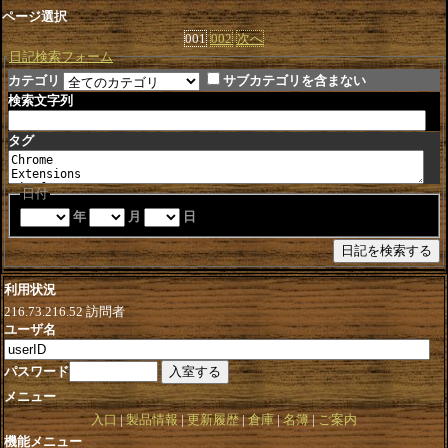
ページ選択
001
002
次へ
日記検索フォーム
カテゴリ
サブカテゴリを含まない
検索文字列
タグ
日付
年
月
日
利用状況
216.73.216.52
訪問者
ユーザ名
パスワード
メニュー
入口
製品情報
更新履歴
倉庫
名簿
ご案内
機能メニュー