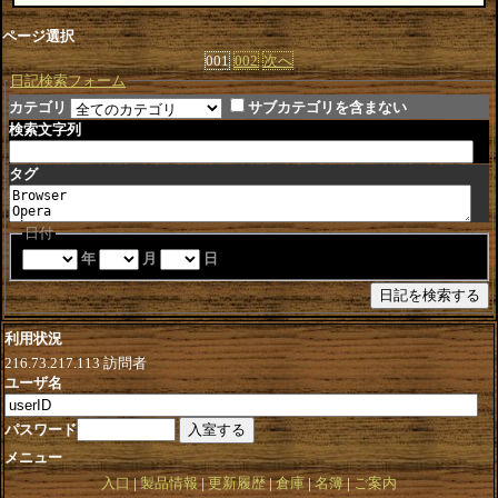
ページ選択
001
002
次へ
日記検索フォーム
カテゴリ
サブカテゴリを含まない
検索文字列
タグ
日付
年
月
日
利用状況
216.73.217.113
訪問者
ユーザ名
パスワード
メニュー
入口
製品情報
更新履歴
倉庫
名簿
ご案内