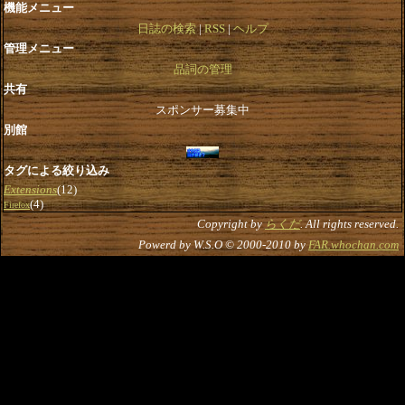
機能メニュー
日誌の検索
RSS
ヘルプ
管理メニュー
品詞の管理
共有
スポンサー募集中
別館
タグによる絞り込み
Extensions
(12)
(4)
Firefox
Copyright by
らくだ
. All rights reserved.
Powerd by W.S.O © 2000-2010 by
FAR.whochan.com