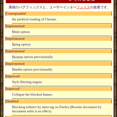
累積のバグフィックスと、ユーザーインター
フェイス
の改善です。
Corresponded
the prefetch loading of Chrome.
Implemented
$font option.
Implemented
$ping option.
Implemented
$popup option provisionally.
Implemented
$media option provisionally.
Improved
Style filtering engine.
Improved
Collapse the blocked frames.
Disabled
Blocking redirect by meta tag on Firefox.(Rewrite document by
document.write is no effect)