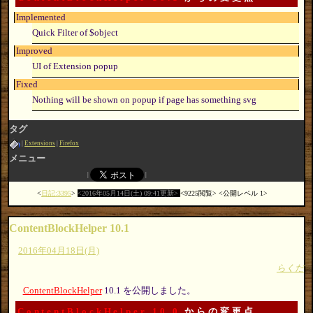
Implemented
Quick Filter of $object
Improved
UI of Extension popup
Fixed
Nothing will be shown on popup if page has something svg
タグ
Extensions
Firefox
メニュー
日記:3395
2016年05月14日(土) 09:41更新
9225閲覧
公開レベル 1
ContentBlockHelper 10.1
2016年04月18日(月)
らくだ
ContentBlockHelper
10.1 を公開しました。
ContentBlockHelper 10.0
からの変更点