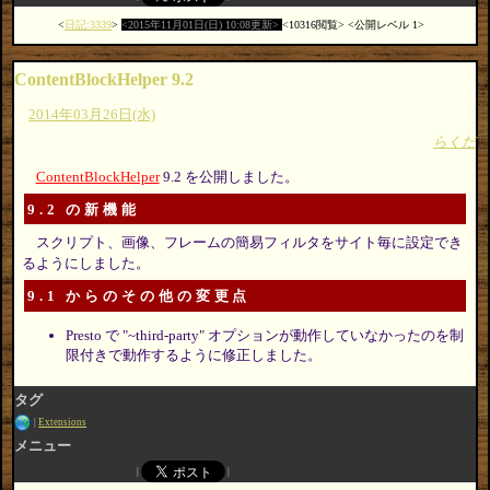
日記:3339
2015年11月01日(日) 10:08更新
10316閲覧
公開レベル 1
ContentBlockHelper 9.2
2014年03月26日(水)
らくだ
ContentBlockHelper
9.2 を公開しました。
9.2 の新機能
スクリプト、画像、フレームの簡易フィルタをサイト毎に設定でき
るようにしました。
9.1 からのその他の変更点
Presto で "~third-party" オプションが動作していなかったのを制
限付きで動作するように修正しました。
タグ
Extensions
メニュー