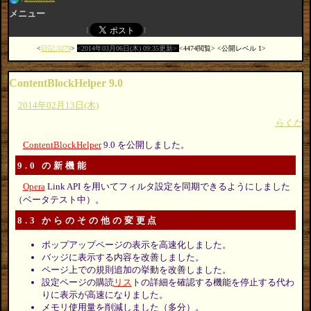
メニュー
日記:3279
2014年03月06日(木) 09:35更新
4474閲覧
公開レベル 1
ContentBlockHelper 9.0
2014年02月13日(木)
らくだ
ContentBlockHelper
9.0 を公開しました。
9.0 の新機能
Opera
Link API を用いてフィルタ設定を同期できるようにしました
（ベータテスト中）。
8.3 からのその他の変更点
ポップアップページの表示を高速化しました。
バッジに表示する内容を改善しました。
ページ上での規則追加の挙動を改善しました。
設定ページの購読
リス
トの詳細を確認する機能を停止する代わ
りに表示が高速になりました。
メモリ使用量を削減しました（多分）。