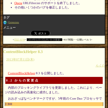
Opera
URLFilter.ini のサポートを終了しました。
その他いくつかのバグを修正しました。
タグ
Extensions
メニュー
日記:3278
2014年02月13日(木) 16:59更新
4117閲覧
公開レベル 1
ContentBlockHelper 8.3
2013年07月11日(木)
らくだ
ContentBlockHelper
8.3 を公開しました。
8.2 からの変更点
内部のブロッキングライブラリを更新しました。これにより、ペー
ジの読み込みの高速化に成功しました。
おおざっぱなベンチマークですが、5年前の Core Duo プロセッサで
CBH