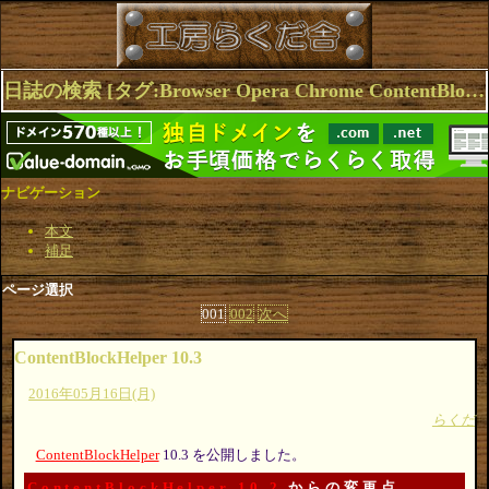
日誌の検索 [タグ:Browser Opera Chrome ContentBlockHelper] 1～10(12件中)
ナビゲーション
本文
補足
ページ選択
001
002
次へ
ContentBlockHelper 10.3
2016年05月16日(月)
らくだ
ContentBlockHelper
10.3 を公開しました。
ContentBlockHelper 10.2
からの変更点