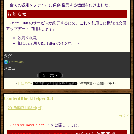
全ての設定をファイルに保存/復元する機能を付けました。
お知らせ
Opera Link のサービスが終了するため、これを利用した機能は次回
アップデートで削除します。
設定の同期
旧 Opera 用 URL Filter のインポート
タグ
Extensions
メニュー
日記:3373
2015年11月01日(日) 10:01更新
10858閲覧
公開レベル 1
ContentBlockHelper 9.3
2015年03月08日(日)
らくだ
ContentBlockHelper
9.3 を公開しました。
ContentBlockHelper 9.2
からの主な変更点