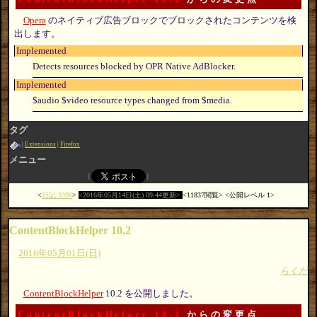
Opera
のネイティブ広告ブロックでブロックされたコンテンツを検
出します。
Implemented
Detects resources blocked by OPR Native AdBlocker.
Implemented
$audio $video resource types changed from $media.
タグ
Extensions
Firefox
メニュー
日記:3396
2016年05月14日(土) 09:44更新
11837閲覧
公開レベル 1
ContentBlockHelper 10.2
2016年05月01日(日)
らくだ
ContentBlockHelper
10.2 を公開しました。
ContentBlockHelper 10.1
からの変更点