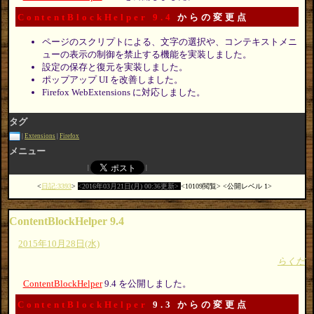
ContentBlockHelper 9.4
からの変更点
ページのスクリプトによる、文字の選択や、コンテキストメニ
ューの表示の制御を禁止する機能を実装しました。
設定の保存と復元を実装しました。
ポップアップ UI を改善しました。
Firefox WebExtensions に対応しました。
タグ
Extensions
Firefox
メニュー
日記:3393
2016年03月21日(月) 00:36更新
10109閲覧
公開レベル 1
ContentBlockHelper 9.4
2015年10月28日(水)
らくだ
ContentBlockHelper
9.4 を公開しました。
ContentBlockHelper
9.3 からの変更点