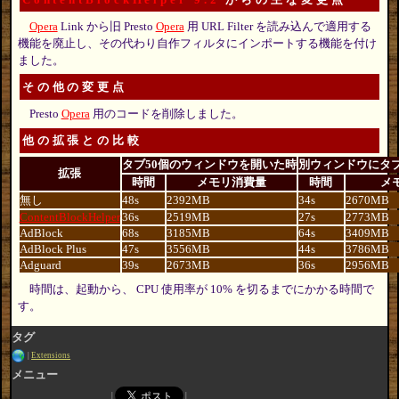
Opera
Link から旧 Presto
Opera
用 URL Filter を読み込んで適用する
機能を廃止し、その代わり自作フィルタにインポートする機能を付け
ました。
その他の変更点
Presto
Opera
用のコードを削除しました。
他の拡張との比較
タブ50個のウィンドウを開いた時
別ウィンドウにタブ
拡張
時間
メモリ消費量
時間
メ
無し
48s
2392MB
34s
2670MB
ContentBlockHelper
36s
2519MB
27s
2773MB
AdBlock
68s
3185MB
64s
3409MB
AdBlock Plus
47s
3556MB
44s
3786MB
Adguard
39s
2673MB
36s
2956MB
時間は、起動から、 CPU 使用率が 10% を切るまでにかかる時間で
す。
タグ
Extensions
メニュー