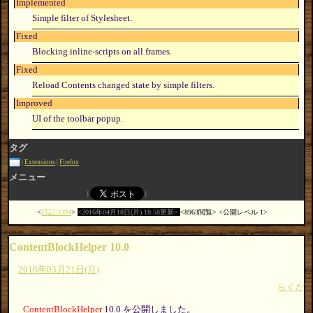
Implemented
Simple filter of Stylesheet.
Fixed
Blocking inline-scripts on all frames.
Fixed
Reload Contents changed state by simple filters.
Improved
UI of the toolbar popup.
タグ
Extensions
Firefox
メニュー
日記:3394
2016年04月18日(月) 18:58更新
8963閲覧
公開レベル 1
ContentBlockHelper 10.0
2016年03月21日(月)
らくだ
ContentBlockHelper
10.0 を公開しました。