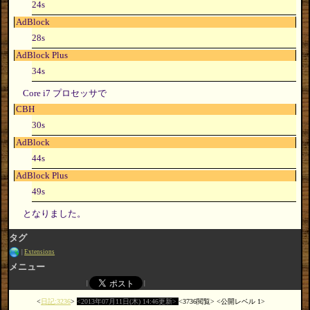
24s
AdBlock
28s
AdBlock Plus
34s
Core i7 プロセッサで
CBH
30s
AdBlock
44s
AdBlock Plus
49s
となりました。
タグ
Extensions
メニュー
日記:3236
2013年07月11日(木) 14:46更新
3736閲覧
公開レベル 1