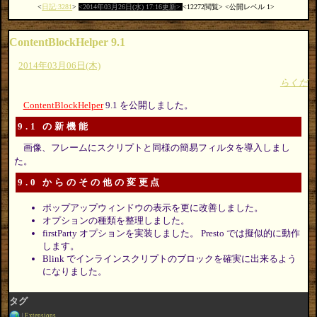
日記:3281
2014年03月26日(水) 17:16更新
12272閲覧
公開レベル 1
ContentBlockHelper 9.1
2014年03月06日(木)
らくだ
ContentBlockHelper
9.1 を公開しました。
9.1 の新機能
画像、フレームにスクリプトと同様の簡易フィルタを導入しまし
た。
9.0 からのその他の変更点
ポップアップウィンドウの表示を更に改善しました。
オプションの種類を整理しました。
firstParty オプションを実装しました。 Presto では擬似的に動作
します。
Blink でインラインスクリプトのブロックを確実に出来るよう
になりました。
タグ
Extensions