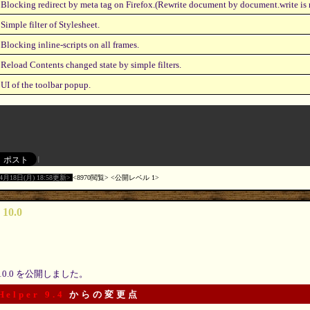
Blocking redirect by meta tag on Firefox.(Rewrite document by document.write is n
Simple filter of Stylesheet.
Blocking inline-scripts on all frames.
Reload Contents changed state by simple filters.
UI of the toolbar popup.
04月18日(月) 18:58更新
8970閲覧
公開レベル 1
 10.0
10.0 を公開しました。
Helper 9.4
からの変更点