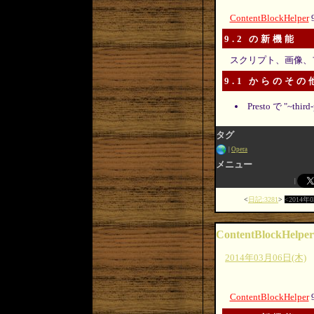
ContentBlockHelper
9.2 の新機能
スクリプト、画像、
9.1 からのそ
Presto で 
タグ
Opera
メニュー
日記:3281
2014年
ContentBlockHelper
2014年03月06日(木)
ContentBlockHelper