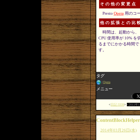
その他の変更点
Presto
Opera
用のコ
他の拡張との比
時間は、起動から、
CPU 使用率が 10% を
るまでにかかる時間で
す。
タグ
Opera
メニュー
日記:3339
2015年
ContentBlockHelper
2014年03月26日(水)