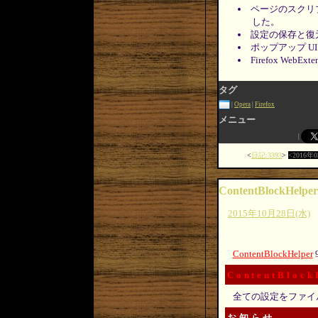
ページのスクリ
した。
設定の保存と復
ポップアップ U
Firefox WebE
タグ
Opera
Firefox
メニュー
日記:3393
2016年
ContentBlockHelper
2015年10月28日(水)
ContentBlockHelper
ContentBlock
全ての設定をファイ
お知らせ