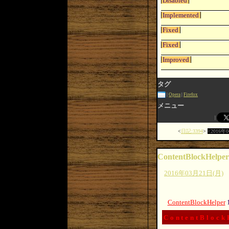
Disabled
Implemented
Fixed
Fixed
Improved
タグ
Opera
Firefox
メニュー
日記:3394
2016年
ContentBlockHelper
2016年03月21日(月)
ContentBlockHelper
ContentBlock