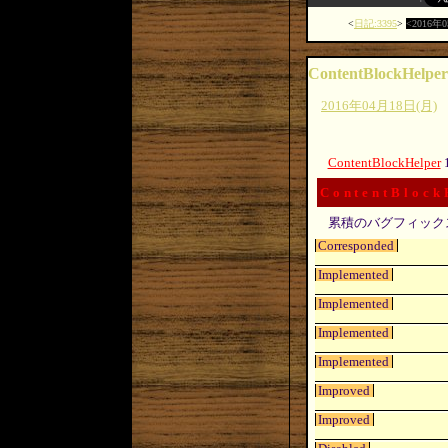
日記:3395
2016年
ContentBlockHelper
2016年04月18日(月)
ContentBlockHelper
ContentBlock
累積のバグフィック
Corresponded
Implemented
Implemented
Implemented
Implemented
Improved
Improved