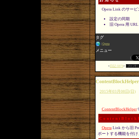
Opera Link
設定の同期
旧 Opera 用 UR
タグ
Opera
メニュー
日記:3373
2015年
ContentBlockHelper
2015年03月08日(日)
ContentBlockHelper
ContentBlock
Opera
Link から旧 Pre
ポートする機能を付け