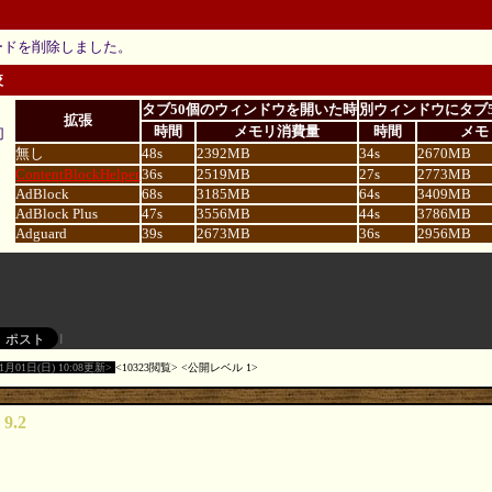
ードを削除しました。
較
タブ50個のウィンドウを開いた時
別ウィンドウにタブ
拡張
時間
メモリ消費量
時間
メモ
切
無し
48s
2392MB
34s
2670MB
ContentBlockHelper
36s
2519MB
27s
2773MB
AdBlock
68s
3185MB
64s
3409MB
AdBlock Plus
47s
3556MB
44s
3786MB
Adguard
39s
2673MB
36s
2956MB
11月01日(日) 10:08更新
10323閲覧
公開レベル 1
 9.2