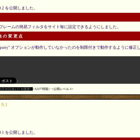
9.2 を公開しました。
フレームの簡易フィルタをサイト毎に設定できるようにしました。
の他の変更点
"~third-party" オプションが動作していなかったのを制限付きで動作するように修
03月26日(水) 17:16更新
12277閲覧
公開レベル 1
 9.1
9.1 を公開しました。