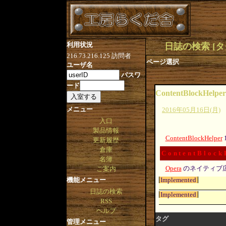
利用状況
日誌の検索 [タグ:Br
216.73.216.125
訪問者
ページ選択
ユーザ名
パスワ
ード
ContentBlockHelper
メニュー
2016年05月16日(月)
入口
製品情報
ContentBlockHelper
更新履歴
倉庫
ContentBlock
名簿
Opera
のネイティブ
ご案内
Implemented
機能メニュー
日誌の検索
Implemented
RSS
ヘルプ
タグ
管理メニュー