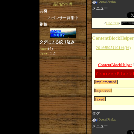
Opera
Firefox
品詞の管理
メニュー
共有
スポンサー募集中
日記:3396
2016年
別館
ContentBlockHelper
タグによる絞り込み
2016年05月01日(日)
(4)
Firefox
Opera
(12)
ContentBlockHelper
ContentBlock
Implemented
Improved
Fixed
タグ
Opera
Firefox
メニュー