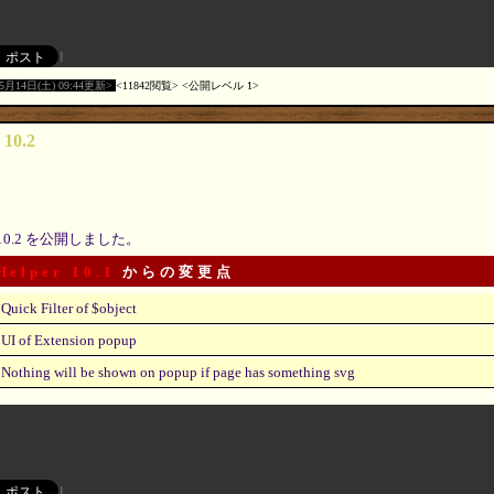
05月14日(土) 09:44更新
11842閲覧
公開レベル 1
 10.2
10.2 を公開しました。
Helper 10.1
からの変更点
Quick Filter of $object
UI of Extension popup
Nothing will be shown on popup if page has something svg