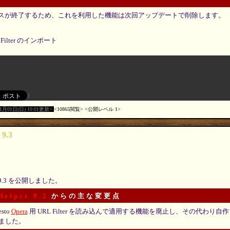
 のサービスが終了するため、これを利用した機能は次回アップデートで削除します。
L Filter のインポート
11月01日(日) 10:01更新
10865閲覧
公開レベル 1
 9.3
9.3 を公開しました。
Helper 9.2
からの主な変更点
sto
Opera
用 URL Filter を読み込んで適用する機能を廃止し、その代わり
ました。