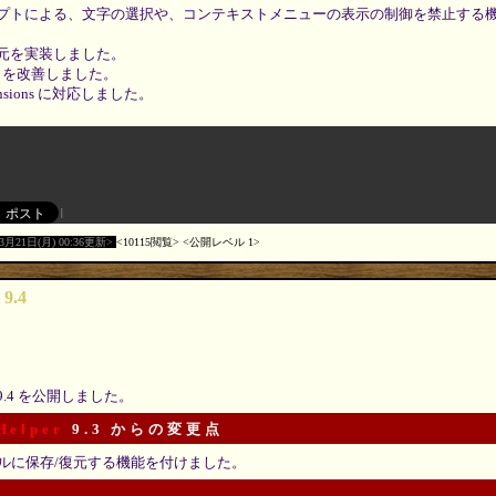
プトによる、文字の選択や、コンテキストメニューの表示の制御を禁止する
元を実装しました。
I を改善しました。
xtensions に対応しました。
03月21日(月) 00:36更新
10115閲覧
公開レベル 1
 9.4
9.4 を公開しました。
Helper
9.3 からの変更点
ルに保存/復元する機能を付けました。