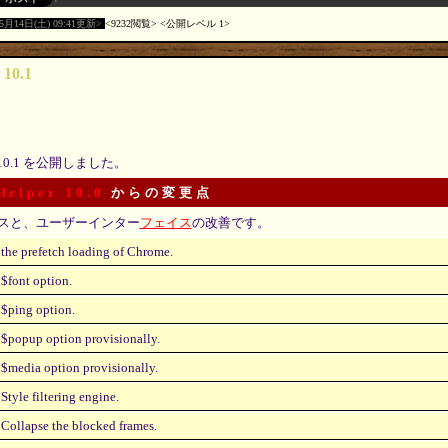
05月14日(土) 09:41更新
9232閲覧
公開レベル 1
 10.1
10.1 を公開しました。
Helper 10.0
からの変更点
スと、ユーザーインター
フェイス
の改善です。
the prefetch loading of Chrome.
$font option.
$ping option.
$popup option provisionally.
$media option provisionally.
Style filtering engine.
Collapse the blocked frames.