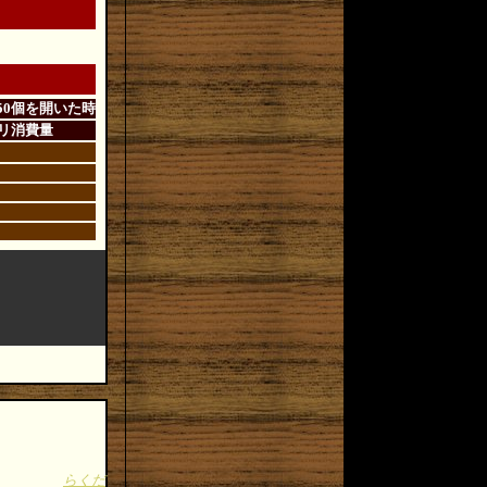
50個を開いた時
リ消費量
らくだ