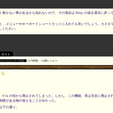
動かない事があるかも知れないので、その場合は Delay の値を適当に弄っ
く、メニューやキーボードショートカットに入れても良いでしょう。カスタ
をお試しください。
11月12日(火) 19:31更新
1370閲覧
公開レベル 1
せる
能は、 9.5x の頃から廃止されてしまった。しかし、この機能、実は完全に廃止
制限がある物の使えることが分かった。
以下の通り。