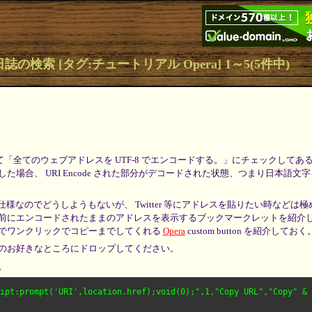
日誌の検索 [タグ:チュートリアル Opera] 1～5(5件中)
「全てのウェブアドレスを UTF-8 でエンコードする。」にチェックしてあ
た場合、 URI Encode された部分がデコードされた状態、つまり日本語文
仕様なのでどうしようもないが、 Twitter 等にアドレスを貼りたい時などは
前にエンコードされたままのアドレスを表示するブックマークレットを紹介
でワンクリックでコピーまでしてくれる
Opera
custom button を紹介しておく
のお好きなところにドロップしてください。
。
ipt:prompt('URI',location.href);void(0);",1,"Copy URL","Copy" & 
