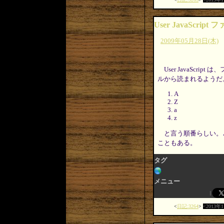
User JavaScr
2009年05月28日(木)
User JavaS
ルから読まれるようだ
A
Z
a
z
と言う順番らしい。
こともある。
タグ
メニュー
日記:3264
2013年