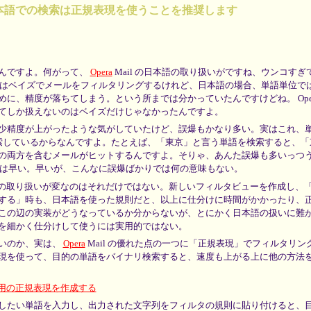
 での日本語での検索は正規表現を使うことを推奨します
んですよ。何がって、
Opera
Mail の日本語の取り扱いがですね、ウンコすぎ
il はベイズでメールをフィルタリングするけれど、日本語の場合、単語単位で
に、精度が落ちてしまう。という所までは分かっていたんですけどね。 Opera 
てしか扱えないのはベイズだけじゃなかったんですよ。
少精度が上がったような気がしていたけど、誤爆もかなり多い。実はこれ、
 検索しているからなんですよ。たとえば、「東京」と言う単語を検索すると、
の両方を含むメールがヒットするんですよ。そりゃ、あんた誤爆も多いっつ
検索は早い。早いが、こんなに誤爆ばかりでは何の意味もない。
本語の取り扱いが変なのはそれだけではない。新しいフィルタビューを作成し、
する」時も、日本語を使った規則だと、以上に仕分けに時間がかかったり、
この辺の実装がどうなっているか分からないが、とにかく日本語の扱いに難
を細かく仕分けして使うには実用的ではない。
いのか、実は、
Opera
Mail の優れた点の一つに「正規表現」でフィルタリン
現を使って、目的の単語をバイナリ検索すると、速度も上がる上に他の方法
ィルタ用の正規表現を作成する
したい単語を入力し、出力された文字列をフィルタの規則に貼り付けると、