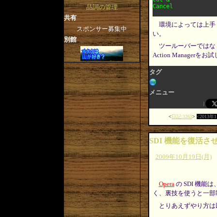
品詞の管理
共有
環境によっては上手く
スポンサー募集中
い。
別館
ツールーバーではな
Action Manager
タグ
メニュー
日記:3263
2013年
SDI 機能を復活さ
2009年10月19日(月)
Opera
の SDI 機
く、裏技を使うと一部
とりあえずやり方は