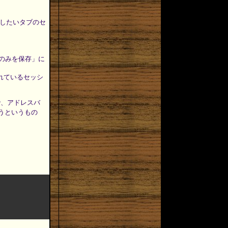
 化したいタブのセ
ドウのみを保存」に
存されているセッシ
効で、アドレスバ
うというもの