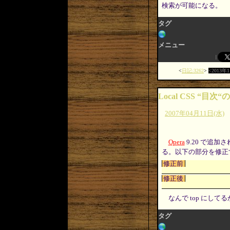
検索が可能になる。
タグ
メニュー
日記:3262
2013年
Local CSS “目次
2007年04月11日(水)
Opera
9.20 で追加
る。以下の部分を修正
修正前
修正後
なんで top にして
タグ