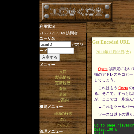
利用状況
216.73.217.169
訪問者
ユーザ名
Get Encoded URL
パスワ
ード
2011年12月06日(火)
メニュー
Opera
は設定において
入口
欄のアドレスをコピーし
製品情報
してしまう。
更新履歴
これはもう
Opera
の
倉庫
る。そこで、ずっと以
名簿
が、ここでは一歩進ん
ご案内
機能メニュー
←これをツールバー
日誌の検索
ソースは以下の通り
RSS
ヘルプ
Go to page,"javascr
Delay,100 & 

管理メニュー
Cut & 
