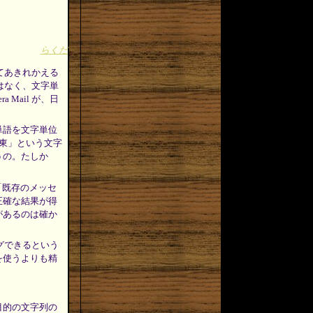
らくだ
てあきれかえる
はなく、文字単
Mail が、日
単語を文字単位
「東」という文字
うの。たしか
「既存のメッセ
正確な結果が得
があるのは確か
グできるという
を使うよりも精
目的の文字列の