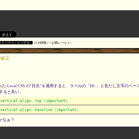
11月12日(火) 18:32更新
2118閲覧
公開レベル 1
“の修正
された Local CSS の“目次”を適用すると、ラベルの「H1:」と見だし文字のベ
すると良い。
vertical-align: top !important;
vertical-align: baseline !important;
るかなぁ？