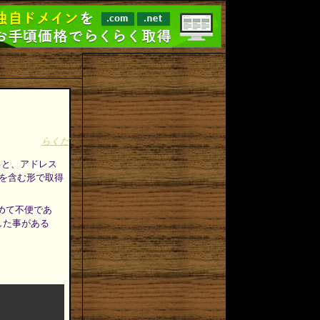
らくだ
ると、アドレス
字を含む形で取得
極めて不便であ
した事がある
。