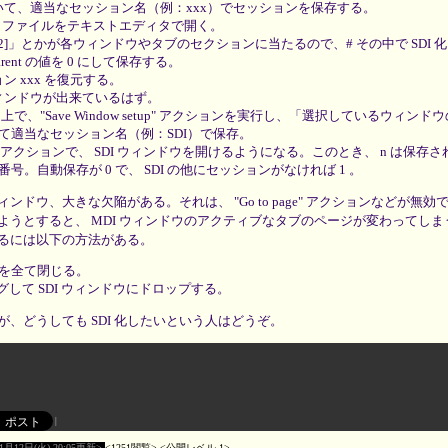
いて、適当なセッション名（例：xxx）でセッションを保存する。
win ファイルをテキストエディタで開く。
「[2]」とかが各ウィンドウやタブのセクションに当たるので、# その中で SDI
rent の値を 0 にして保存する。
 xxx を復元する。
 ウィンドウが出来ているはず。
ウ上で、"Save Window setup" アクションを実行し、「選択しているウィン
て適当なセッション名（例：SDI）で保存。
ssion,n" アクションで、 SDI ウィンドウを開けるようになる。このとき、 n は保
号。自動保存が 0 で、 SDI の他にセッションがなければ 1 。
ウィンドウ、大きな欠陥がある。それは、 "Go to page" アクションなどが無
ようとすると、 MDI ウィンドウのアクティブなタブのページが変わってしま
るには以下の方法がある。
ウを全て閉じる。
して SDI ウィンドウにドロップする。
、どうしても SDI 化したいという人はどうぞ。
11月12日(火) 20:05更新
1251閲覧
公開レベル 1