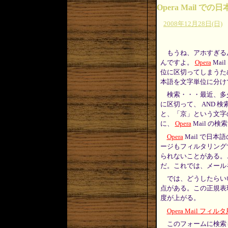
Opera Mail
2008年12月28日(日)
もうね、アホすぎる
んですよ。
Opera
Ma
位に区切ってしまうため
本語を文字単位に分け
検索・・・最近、多
に区切って、 AND
と、「京」という文字
に、
Opera
Mail の
Opera
Mail で日
ージもフィルタリング
られないことがある。
だ。これでは、メール
では、どうしたらい
点がある。この正規表
度が上がる。
Opera Mail フ
このフォームに検索