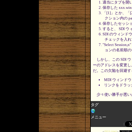
適当にタブを開
保存した xxx.
「[1]」とか、
クション内の pa
保存したセッション
すると、 SDI
SDI のウィンド
チェックを入れ
"Select Se
ョンの名前順の番
しかし、この SDI 
ーのアドレスを変更し
だ。この欠陥を回避す
MDI ウィンド
リンクをドラッグ
少々使い勝手が悪いが
タグ
メニュー
日記:3265
2013年