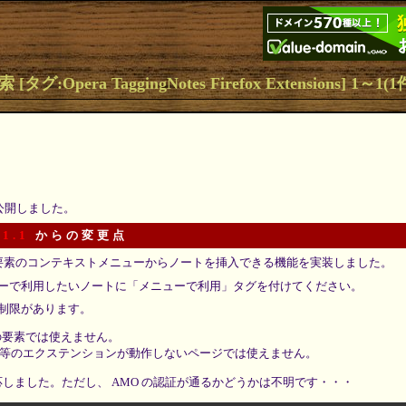
タグ:Opera TaggingNotes Firefox Extensions] 1～1(
を公開しました。
 1.1
からの変更点
編集可能要素のコンテキストメニューからノートを挿入できる機能を実装しました。
ーで利用したいノートに「メニューで利用」タグを付けてください。
制限があります。
me 上の要素では使えません。
oper 等のエクステンションが動作しないページでは使えません。
 に対応しました。ただし、 AMO の認証が通るかどうかは不明です・・・