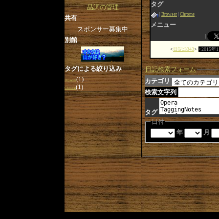
タグ
品詞の管理
Browser
Chrome
共有
メニュー
スポンサー募集中
別館
日記:3343
2015年
タグによる絞り込み
日記検索フォーム
(1)
カテゴリ
Browser
(1)
Chrome
検索文字列
タグ
日付
年
月