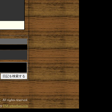
だ
. All rights reserved.
by
FAR.whochan.com