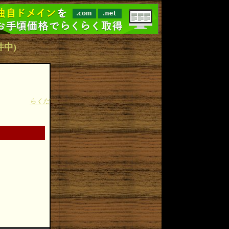
1件中)
らくだ