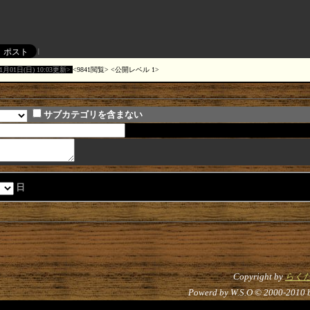
11月01日(日) 10:03更新
9841閲覧
公開レベル 1
サブカテゴリを含まない
日
Copyright by
らく
Powerd by W.S.O © 2000-2010 