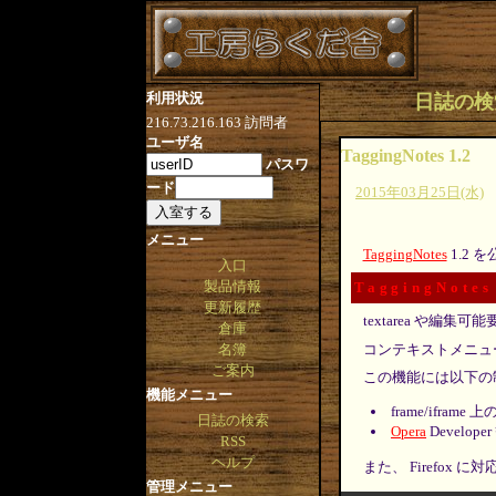
利用状況
日誌の検索 [
216.73.216.163
訪問者
ユーザ名
TaggingNotes 1.2
パスワ
ード
2015年03月25日(水)
メニュー
TaggingNotes
1.2 
入口
製品情報
TaggingNotes
更新履歴
textarea や
倉庫
コンテキストメニュ
名簿
ご案内
この機能には以下の
機能メニュー
frame/ifra
日誌の検索
Opera
Devel
RSS
ヘルプ
また、 Firefox
管理メニュー