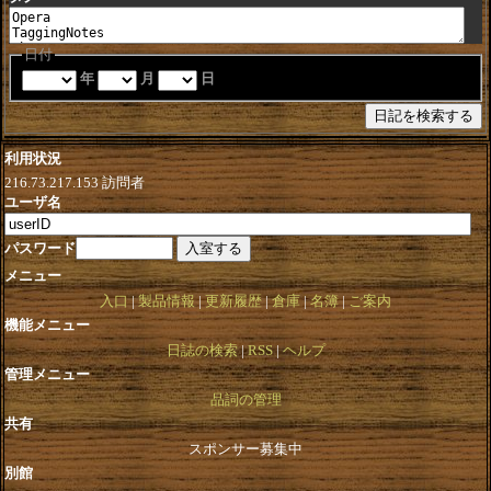
日付
年
月
日
利用状況
216.73.217.153
訪問者
ユーザ名
パスワード
メニュー
入口
製品情報
更新履歴
倉庫
名簿
ご案内
機能メニュー
日誌の検索
RSS
ヘルプ
管理メニュー
品詞の管理
共有
スポンサー募集中
別館