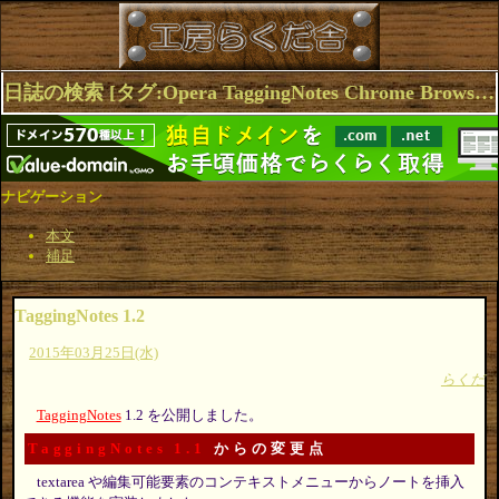
日誌の検索 [タグ:Opera TaggingNotes Chrome Browser Extensions Firefox] 1～1(1件中)
ナビゲーション
本文
補足
TaggingNotes 1.2
2015年03月25日(水)
らくだ
TaggingNotes
1.2 を公開しました。
TaggingNotes 1.1
からの変更点
textarea や編集可能要素のコンテキストメニューからノートを挿入