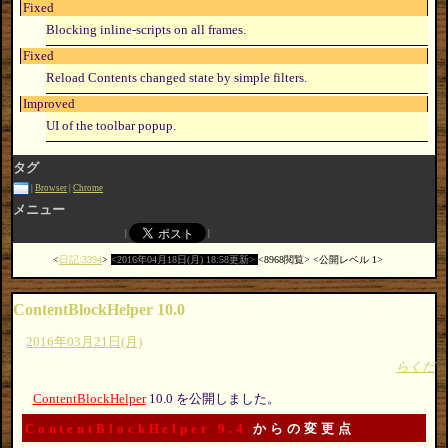
Fixed
Blocking inline-scripts on all frames.
Fixed
Reload Contents changed state by simple filters.
Improved
UI of the toolbar popup.
タグ
Browser
Chrome
メニュー
日記:3394
2016年04月18日(月) 18:58更新
8968閲覧
公開レベル 1
ContentBlockHelper 10.0
2016年03月21日(月)
らくだ
ContentBlockHelper
10.0 を公開しました。
ContentBlockHelper 9.4
からの変更点