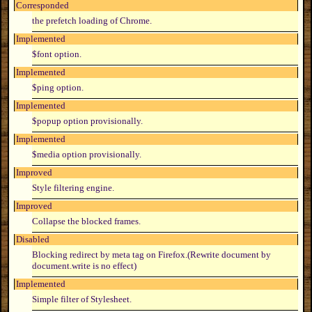
Corresponded
the prefetch loading of Chrome.
Implemented
$font option.
Implemented
$ping option.
Implemented
$popup option provisionally.
Implemented
$media option provisionally.
Improved
Style filtering engine.
Improved
Collapse the blocked frames.
Disabled
Blocking redirect by meta tag on Firefox.(Rewrite document by
document.write is no effect)
Implemented
Simple filter of Stylesheet.