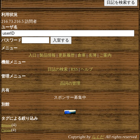
利用状況
216.73.216.5
訪問者
ユーザ名
パスワード
メニュー
入口
製品情報
更新履歴
倉庫
名簿
ご案内
機能メニュー
日誌の検索
RSS
ヘルプ
管理メニュー
品詞の管理
共有
スポンサー募集中
別館
タグによる絞り込み
(4)
Browser
(4)
Chrome
Copyright by
らくだ
. All rights reserved.