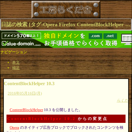
日誌の検索 [タグ:Opera Firefox ContentBlockHelper Extensions] 1～4(4件中)
ナビゲーション
本文
補足
ContentBlockHelper 10.3
2016年05月16日(月)
らくだ
ContentBlockHelper
10.3 を公開しました。
ContentBlockHelper 10.2
からの変更点
Opera
のネイティブ広告ブロックでブロックされたコンテンツを検