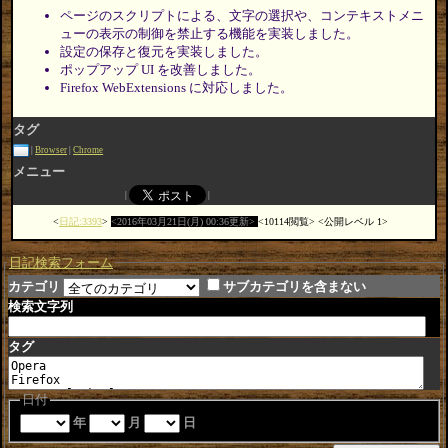
ページのスクリプトによる、文字の選択や、コンテキストメニ
ューの表示の制御を禁止する機能を実装しました。
設定の保存と復元を実装しました。
ポップアップ UI を改善しました。
Firefox WebExtensions に対応しました。
タグ
Browser
Chrome
メニュー
日記:3393
2016年03月21日(月) 00:36更新
10114閲覧
公開レベル 1
日記検索フォーム
カテゴリ
サブカテゴリを含まない
検索文字列
タグ
日付
年
月
日