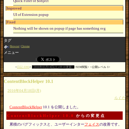
Quick Filter of $object
Improved
UI of Extension popup
Fixed
Nothing will be shown on popup if page has something svg
タグ
Browser
Chrome
メニュー
日記:3395
2016年05月14日(土) 09:41更新
9230閲覧
公開レベル 1
ContentBlockHelper 10.1
2016年04月18日(月)
らくだ
ContentBlockHelper
10.1 を公開しました。
ContentBlockHelper 10.0
からの変更点
累積のバグフィックスと、ユーザーインター
フェイス
の改善です。