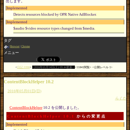
出します。
Implemented
Detects resources blocked by OPR Native AdBlocker.
Implemented
$audio $video resource types changed from $media.
タグ
Browser
Chrome
メニュー
日記:3396
2016年05月14日(土) 09:44更新
11841閲覧
公開レベル 1
ContentBlockHelper 10.2
2016年05月01日(日)
らくだ
ContentBlockHelper
10.2 を公開しました。
ContentBlockHelper 10.1
からの変更点
Implemented