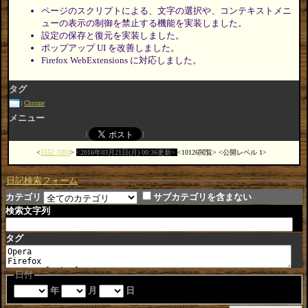
ページのスクリプトによる、文字の選択や、コンテキストメニ
ューの表示の制御を禁止する機能を実装しました。
設定の保存と復元を実装しました。
ポップアップ UI を改善しました。
Firefox WebExtensions に対応しました。
タグ
Chrome
メニュー
日記:3393
2016年03月21日(月) 00:36更新
10126閲覧
公開レベル 1
日記検索フォーム
カテゴリ
サブカテゴリを含まない
検索文字列
タグ
日付
年
月
日