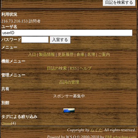
利用状況
216.73.216.153
訪問者
ユーザ名
パスワード
メニュー
入口
製品情報
更新履歴
倉庫
名簿
ご案内
機能メニュー
日誌の検索
RSS
ヘルプ
管理メニュー
品詞の管理
共有
スポンサー募集中
別館
タグによる絞り込み
(4)
Chrome
Copyright by
らくだ
. All rights reserved.
Powerd by W.S.O © 2000-2010 by
FAR.whochan.com