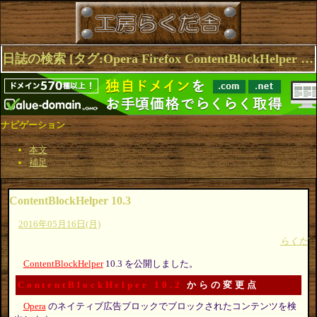
日誌の検索 [タグ:Opera Firefox ContentBlockHelper Browser Extensions] 1～4(4件中)
ナビゲーション
本文
補足
ContentBlockHelper 10.3
2016年05月16日(月)
らくだ
ContentBlockHelper
10.3 を公開しました。
ContentBlockHelper 10.2
からの変更点
Opera
のネイティブ広告ブロックでブロックされたコンテンツを検