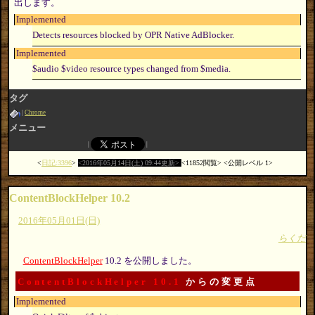
出します。
Implemented
Detects resources blocked by OPR Native AdBlocker.
Implemented
$audio $video resource types changed from $media.
タグ
Chrome
メニュー
日記:3396
2016年05月14日(土) 09:44更新
11852閲覧
公開レベル 1
ContentBlockHelper 10.2
2016年05月01日(日)
らくだ
ContentBlockHelper
10.2 を公開しました。
ContentBlockHelper 10.1
からの変更点
Implemented