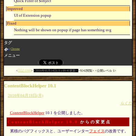
Quick Filter of $object
Improved
UI of Extension popup
Fixed
Nothing will be shown on popup if page has something svg
タグ
Chrome
メニュー
日記:3395
2016年05月14日(土) 09:41更新
9242閲覧
公開レベル 1
ContentBlockHelper 10.1
2016年04月18日(月)
らくだ
ContentBlockHelper
10.1 を公開しました。
ContentBlockHelper 10.0
からの変更点
累積のバグフィックスと、ユーザーインター
フェイス
の改善です。