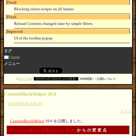
Fixed
Blocking inline-scripts on all frames.
Fixed
Reload Contents changed state by simple filters.
Improved
UI of the toolbar popup.
タグ
Chrome
メニュー
日記:3394
2016年04月18日(月) 18:58更新
8980閲覧
公開レベル 1
ContentBlockHelper 10.0
2016年03月21日(月)
らくだ
ContentBlockHelper
10.0 を公開しました。
ContentBlockHelper 9.4
からの変更点