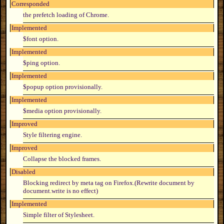
Corresponded
the prefetch loading of Chrome.
Implemented
$font option.
Implemented
$ping option.
Implemented
$popup option provisionally.
Implemented
$media option provisionally.
Improved
Style filtering engine.
Improved
Collapse the blocked frames.
Disabled
Blocking redirect by meta tag on Firefox.(Rewrite document by
document.write is no effect)
Implemented
Simple filter of Stylesheet.