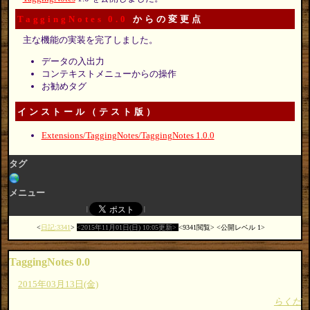
TaggingNotes 0.0
からの変更点
主な機能の実装を完了しました。
データの入出力
コンテキストメニューからの操作
お勧めタグ
インストール（テスト版）
Extensions/TaggingNotes/TaggingNotes 1.0.0
タグ
メニュー
日記:3341
2015年11月01日(日) 10:05更新
9341閲覧
公開レベル 1
TaggingNotes 0.0
2015年03月13日(金)
らくだ