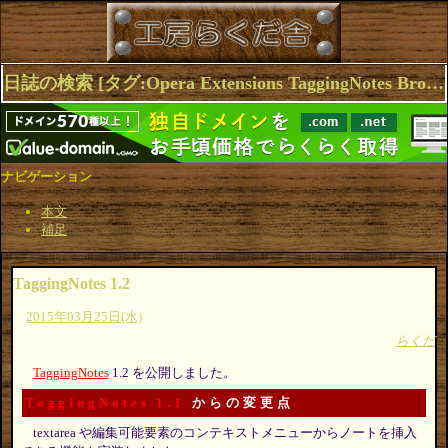
日誌の検索 [タグ:Opera Extensions TaggingNotes Browser] 1～4(4件中)
ナビゲーション
本文
補足
TaggingNotes 1.2
2015年03月25日(水)
らくだ
TaggingNotes
1.2 を公開しました。
TaggingNotes 1.1
からの変更点
textarea や編集可能要素のコンテキストメニューからノートを挿入