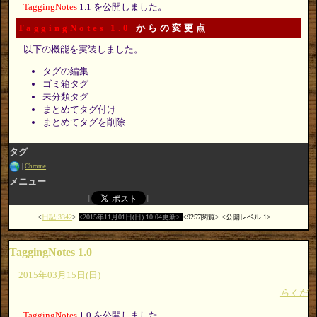
TaggingNotes
1.1 を公開しました。
TaggingNotes 1.0
からの変更点
以下の機能を実装しました。
タグの編集
ゴミ箱タグ
未分類タグ
まとめてタグ付け
まとめてタグを削除
タグ
Chrome
メニュー
日記:3342
2015年11月01日(日) 10:04更新
9257閲覧
公開レベル 1
TaggingNotes 1.0
2015年03月15日(日)
らくだ
TaggingNotes
1.0 を公開しました。