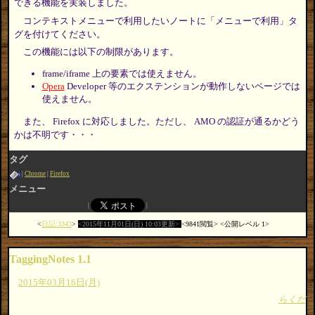
できる機能を実装しました。
コンテキストメニューで利用したいノートに「メニューで利用」タ
グを付けてください。
この機能には以下の制限があります。
frame/iframe 上の要素では使えません。
Opera
Developer 等のエクステンションが動作しないページでは
使えません。
また、 Firefox に対応しました。ただし、 AMO の認証が通るかどう
かは不明です・・・
タグ
Chrome
Firefox
メニュー
日記:3343
2015年11月01日(日) 10:03更新
9841閲覧
公開レベル 1
TaggingNotes 1.1
2015年03月16日(月)
らくだ