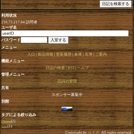
利用状況
216.73.217.64
訪問者
ユーザ名
パスワード
メニュー
入口
製品情報
更新履歴
倉庫
名簿
ご案内
機能メニュー
日誌の検索
RSS
ヘルプ
管理メニュー
品詞の管理
共有
スポンサー募集中
別館
タグによる絞り込み
(2)
Chrome
(1)
Firefox
Copyright by
らくだ
. All rights reserved.