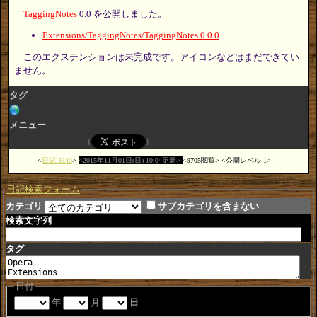
TaggingNotes
0.0 を公開しました。
Extensions/TaggingNotes/TaggingNotes 0.0.0
このエクステンションは未完成です。アイコンなどはまだできてい
ません。
タグ
メニュー
日記:3340
2015年11月01日(日) 10:04更新
9705閲覧
公開レベル 1
日記検索フォーム
カテゴリ
サブカテゴリを含まない
検索文字列
タグ
日付
年
月
日