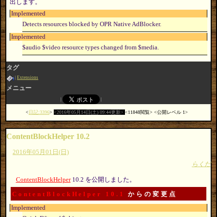
出します。
Implemented
Detects resources blocked by OPR Native AdBlocker.
Implemented
$audio $video resource types changed from $media.
タグ
Extensions
メニュー
日記:3396
2016年05月14日(土) 09:44更新
11848閲覧
公開レベル 1
ContentBlockHelper 10.2
2016年05月01日(日)
らくだ
ContentBlockHelper
10.2 を公開しました。
ContentBlockHelper 10.1
からの変更点
Implemented