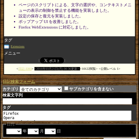
ページのスクリプトによる、文字の選択や、コンテキストメニ
ューの表示の制御を禁止する機能を実装しました。
設定の保存と復元を実装しました。
ポップアップ UI を改善しました。
Firefox WebExtensions に対応しました。
タグ
Extensions
メニュー
日記:3393
2016年03月21日(月) 00:36更新
10122閲覧
公開レベル 1
日記検索フォーム
カテゴリ
サブカテゴリを含まない
検索文字列
タグ
日付
年
月
日