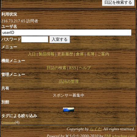
利用状況
216.73.217.65
訪問者
ユーザ名
パスワード
メニュー
入口
製品情報
更新履歴
倉庫
名簿
ご案内
機能メニュー
日誌の検索
RSS
ヘルプ
管理メニュー
品詞の管理
共有
スポンサー募集中
別館
タグによる絞り込み
(4)
Extensions
Copyright by
らくだ
. All rights reserved.
Powerd by W.S.O © 2000-2010 by
FAR.whochan.com