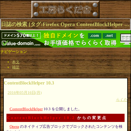
日誌の検索 [タグ:Firefox Opera ContentBlockHelper Chrome Browser] 1～4(4件中)
ナビゲーション
本文
補足
ContentBlockHelper 10.3
2016年05月16日(月)
らくだ
ContentBlockHelper
10.3 を公開しました。
ContentBlockHelper 10.2
からの変更点
Opera
のネイティブ広告ブロックでブロックされたコンテンツを検