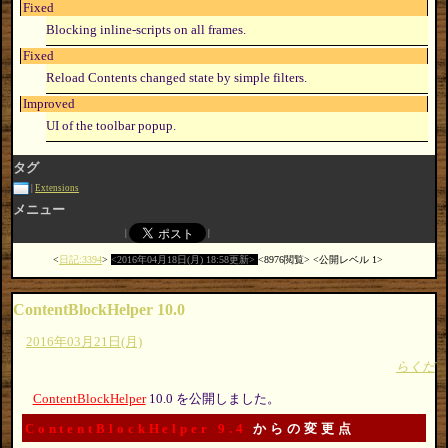
Fixed
Blocking inline-scripts on all frames.
Fixed
Reload Contents changed state by simple filters.
Improved
UI of the toolbar popup.
タグ
Extensions
メニュー
日記:3394
2016年04月18日(月) 18:58更新
8976閲覧
公開レベル 1
ContentBlockHelper 10.0
2016年03月21日(月)
らくだ
ContentBlockHelper
10.0 を公開しました。
ContentBlockHelper 9.4
からの変更点