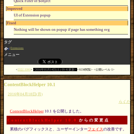
Quick Filter of $object
Improved
UI of Extension popup
Fixed
Nothing will be shown on popup if page has something svg
タグ
Extensions
メニュー
日記:3395
2016年05月14日(土) 09:41更新
9238閲覧
公開レベル 1
ContentBlockHelper 10.1
2016年04月18日(月)
らくだ
ContentBlockHelper
10.1 を公開しました。
ContentBlockHelper 10.0
からの変更点
累積のバグフィックスと、ユーザーインター
フェイス
の改善です。