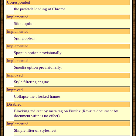
Corresponded
the prefetch loading of Chrome.
Implemented
$font option.
Implemented
$ping option.
Implemented
$popup option provisionally.
Implemented
$media option provisionally.
Improved
Style filtering engine.
Improved
Collapse the blocked frames.
Disabled
Blocking redirect by meta tag on Firefox.(Rewrite document by
document.write is no effect)
Implemented
Simple filter of Stylesheet.