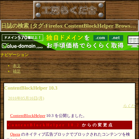
日誌の検索 [タグ:Firefox ContentBlockHelper Browser Opera Chrome Extensions] 1～4(4件中)
ナビゲーション
本文
補足
ContentBlockHelper 10.3
2016年05月16日(月)
らくだ
ContentBlockHelper
10.3 を公開しました。
ContentBlockHelper 10.2
からの変更点
Opera
のネイティブ広告ブロックでブロックされたコンテンツを検