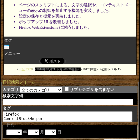
ページのスクリプトによる、文字の選択や、コンテキストメニ
ューの表示の制御を禁止する機能を実装しました。
設定の保存と復元を実装しました。
ポップアップ UI を改善しました。
Firefox WebExtensions に対応しました。
タグ
メニュー
日記:3393
2016年03月21日(月) 00:36更新
10129閲覧
公開レベル 1
日記検索フォーム
カテゴリ
サブカテゴリを含まない
検索文字列
タグ
日付
年
月
日