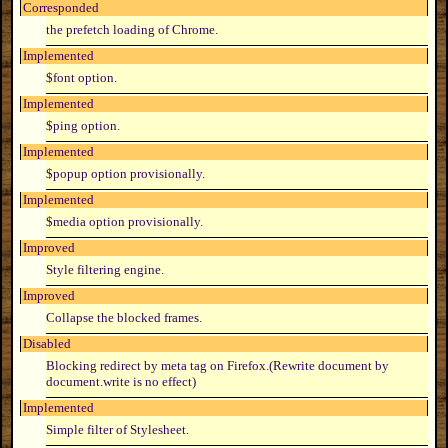
Corresponded
the prefetch loading of Chrome.
Implemented
$font option.
Implemented
$ping option.
Implemented
$popup option provisionally.
Implemented
$media option provisionally.
Improved
Style filtering engine.
Improved
Collapse the blocked frames.
Disabled
Blocking redirect by meta tag on Firefox.(Rewrite document by
document.write is no effect)
Implemented
Simple filter of Stylesheet.