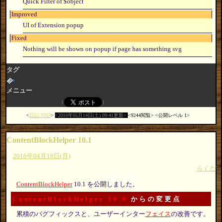
Quick Filter of $object
Improved
UI of Extension popup
Fixed
Nothing will be shown on popup if page has something svg
タグ
メニュー
日記:3395
2016年05月14日(土) 09:41更新
9244閲覧
公開レベル 1
ContentBlockHelper 10.1
2016年04月18日(月)
らくだ
ContentBlockHelper
10.1 を公開しました。
ContentBlockHelper 10.0
からの変更点
累積のバグフィックスと、ユーザーインター
フェイス
の改善です。