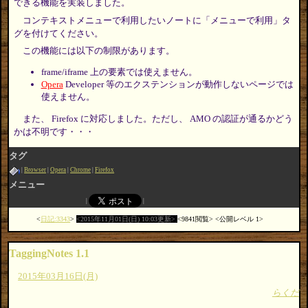
できる機能を実装しました。
コンテキストメニューで利用したいノートに「メニューで利用」タ
グを付けてください。
この機能には以下の制限があります。
frame/iframe 上の要素では使えません。
Opera
Developer 等のエクステンションが動作しないページでは
使えません。
また、 Firefox に対応しました。ただし、 AMO の認証が通るかどう
かは不明です・・・
タグ
Browser
Opera
Chrome
Firefox
メニュー
日記:3343
2015年11月01日(日) 10:03更新
9841閲覧
公開レベル 1
TaggingNotes 1.1
2015年03月16日(月)
らくだ