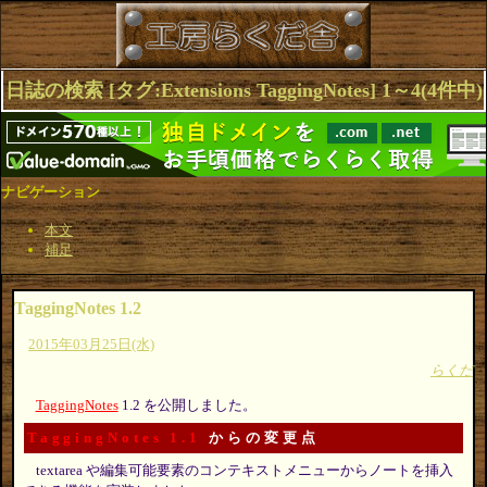
日誌の検索 [タグ:Extensions TaggingNotes] 1～4(4件中)
ナビゲーション
本文
補足
TaggingNotes 1.2
2015年03月25日(水)
らくだ
TaggingNotes
1.2 を公開しました。
TaggingNotes 1.1
からの変更点
textarea や編集可能要素のコンテキストメニューからノートを挿入