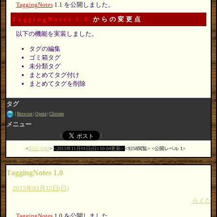
TaggingNotes
1.1 を公開しました。
TaggingNotes 1.0
からの変更点
以下の機能を実装しました。
タグの編集
ゴミ箱タグ
未分類タグ
まとめてタグ付け
まとめてタグを削除
タグ
Browser
Opera
Chrome
メニュー
日記:3342
2015年11月01日(日) 10:04更新
9258閲覧
公開レベル 1
TaggingNotes 1.0
2015年03月15日(日)
らくだ
TaggingNotes
1.0 を公開しました。