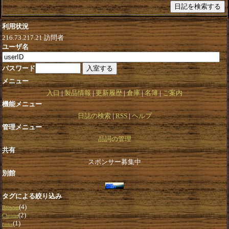
利用状況
216.73.217.21
訪問者
ユーザ名
パスワード
メニュー
入口
製品情報
更新履歴
倉庫
名簿
ご案内
機能メニュー
日誌の検索
RSS
ヘルプ
管理メニュー
品詞の管理
共有
スポンサー募集中
別館
タグによる絞り込み
(4)
Browser
(2)
Chrome
(1)
Firefox