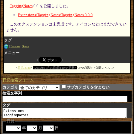
TaggingNotes
0.0 を公開しました。
Extensions/TaggingNotes/TaggingNotes 0.0.0
このエクステンションは未完成です。アイコンなどはまだできてい
ません。
タグ
Browser
Opera
メニュー
日記:3340
2015年11月01日(日) 10:04更新
9706閲覧
公開レベル 1
日記検索フォーム
カテゴリ
サブカテゴリを含まない
検索文字列
タグ
日付
年
月
日