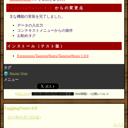
TaggingNotes 0.0
からの変更点
主な機能の実装を完了しました。
データの入出力
コンテキストメニューからの操作
お勧めタグ
インストール（テスト版）
Extensions/TaggingNotes/TaggingNotes 1.0.0
タグ
Browser
Opera
メニュー
日記:3341
2015年11月01日(日) 10:05更新
9343閲覧
公開レベル 1
TaggingNotes 0.0
2015年03月13日(金)
らくだ