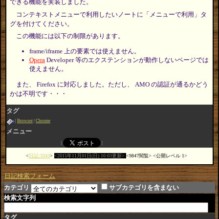
できる機能を実装しました。
コンテキストメニューで利用したいノートに「メニューで利用」タ
グを付けてください。
この機能には以下の制限があります。
frame/iframe 上の要素では使えません。
Opera
Developer 等のエクステンションが動作しないページでは
使えません。
また、 Firefox に対応しました。ただし、 AMO の認証が通るかどう
かは不明です・・・
タグ
Browser
Chrome
メニュー
日記:3343
2015年11月01日(日) 10:03更新
9847閲覧
公開レベル 1
日記検索フォーム
カテゴリ
サブカテゴリを含まない
検索文字列
タグ