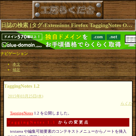
日誌の検索 [タグ:Extensions Firefox TaggingNotes Opera] 1～1(1件中)
ナビゲーション
本文
補足
TaggingNotes 1.2
2015年03月25日(水)
らくだ
TaggingNotes
1.2 を公開しました。
TaggingNotes 1.1
からの変更点
textarea や編集可能要素のコンテキストメニューからノートを挿入