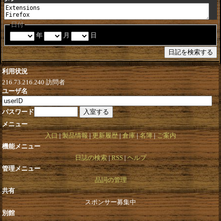
日付
年
月
日
利用状況
216.73.216.240
訪問者
ユーザ名
パスワード
メニュー
入口
製品情報
更新履歴
倉庫
名簿
ご案内
機能メニュー
日誌の検索
RSS
ヘルプ
管理メニュー
品詞の管理
共有
スポンサー募集中
別館