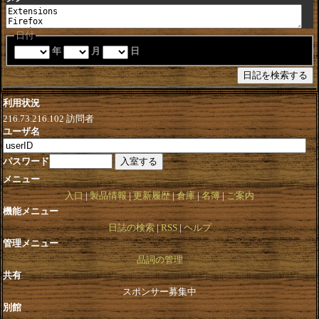
日付
年
月
日
利用状況
216.73.216.102
訪問者
ユーザ名
パスワード
メニュー
入口
製品情報
更新履歴
倉庫
名簿
ご案内
機能メニュー
日誌の検索
RSS
ヘルプ
管理メニュー
品詞の管理
共有
スポンサー募集中
別館