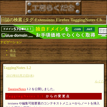
日誌の検索 [タグ:Extensions Firefox TaggingNotes Chrome Browser] 1～1(1件中)
ナビゲーション
本文
補足
TaggingNotes 1.2
2015年03月25日(水)
らくだ
TaggingNotes
1.2 を公開しました。
TaggingNotes 1.1
からの変更点
textarea や編集可能要素のコンテキストメニューからノートを挿入