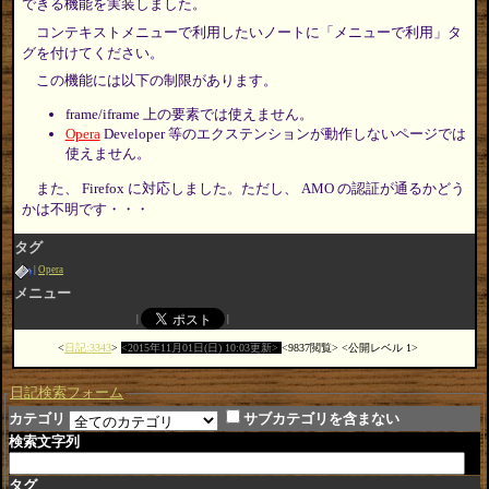
できる機能を実装しました。
コンテキストメニューで利用したいノートに「メニューで利用」タ
グを付けてください。
この機能には以下の制限があります。
frame/iframe 上の要素では使えません。
Opera
Developer 等のエクステンションが動作しないページでは
使えません。
また、 Firefox に対応しました。ただし、 AMO の認証が通るかどう
かは不明です・・・
タグ
Opera
メニュー
日記:3343
2015年11月01日(日) 10:03更新
9837閲覧
公開レベル 1
日記検索フォーム
カテゴリ
サブカテゴリを含まない
検索文字列
タグ