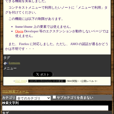
できる機能を実装しました。
コンテキストメニューで利用したいノートに「メニューで利用」タ
グを付けてください。
この機能には以下の制限があります。
frame/iframe 上の要素では使えません。
Opera
Developer 等のエクステンションが動作しないページでは
使えません。
また、 Firefox に対応しました。ただし、 AMO の認証が通るかどう
かは不明です・・・
タグ
Extensions
メニュー
日記:3343
2015年11月01日(日) 10:03更新
9841閲覧
公開レベル 1
日記検索フォーム
カテゴリ
サブカテゴリを含まない
検索文字列
タグ