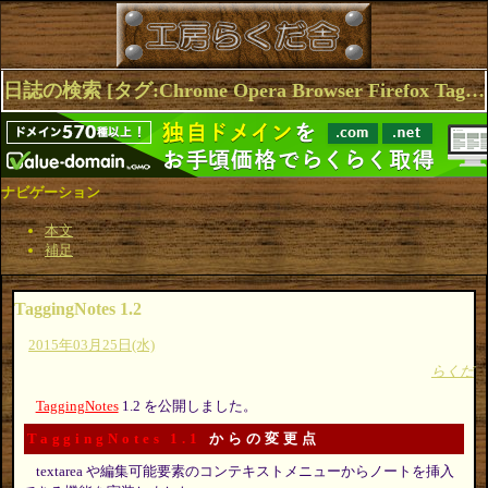
日誌の検索 [タグ:Chrome Opera Browser Firefox TaggingNotes] 1～1(1件中)
ナビゲーション
本文
補足
TaggingNotes 1.2
2015年03月25日(水)
らくだ
TaggingNotes
1.2 を公開しました。
TaggingNotes 1.1
からの変更点
textarea や編集可能要素のコンテキストメニューからノートを挿入