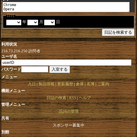
日付
年
月
日
利用状況
216.73.216.250
訪問者
ユーザ名
パスワード
メニュー
入口
製品情報
更新履歴
倉庫
名簿
ご案内
機能メニュー
日誌の検索
RSS
ヘルプ
管理メニュー
品詞の管理
共有
スポンサー募集中
別館