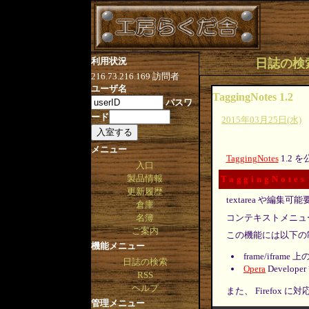
利用状況
日誌の検索 [
216.73.216.169
訪問者
ユーザ名
TaggingNotes 1.2
パスワ
ード
2015年03月25日(水)
メニュー
TaggingNotes
1.2 
入口
製品情報
TaggingNotes
更新履歴
textarea や
倉庫
コンテキストメニュ
名簿
ご案内
この機能には以下の
機能メニュー
frame/ifra
日誌の検索
Opera
Devel
RSS
ヘルプ
また、 Firefox
管理メニュー