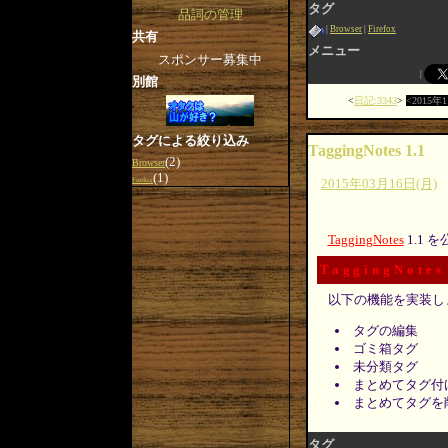
タグ
品詞の管理
Browser
Firefox
共有
メニュー
スポンサー募集中
別館
日記:3343
2015年
タグによる絞り込み
TaggingNotes 1.1
(2)
Browser
(1)
2015年03月16日(月)
Firefox
TaggingNotes
1.1 
TaggingNotes
以下の機能を実装し
タグの編集
ゴミ箱タグ
未分類タグ
まとめてタグ付
まとめてタグを
タグ