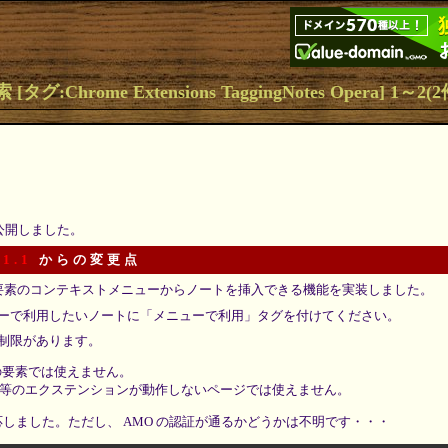
タグ:Chrome Extensions TaggingNotes Opera] 1～2(
を公開しました。
 1.1
からの変更点
編集可能要素のコンテキストメニューからノートを挿入できる機能を実装しました。
ーで利用したいノートに「メニューで利用」タグを付けてください。
制限があります。
me 上の要素では使えません。
oper 等のエクステンションが動作しないページでは使えません。
 に対応しました。ただし、 AMO の認証が通るかどうかは不明です・・・