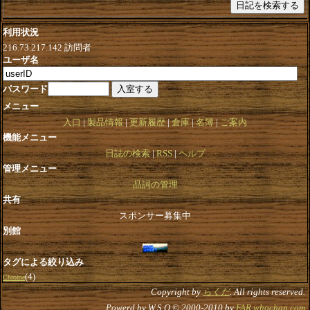
利用状況
216.73.217.142
訪問者
ユーザ名
パスワード
メニュー
入口
製品情報
更新履歴
倉庫
名簿
ご案内
機能メニュー
日誌の検索
RSS
ヘルプ
管理メニュー
品詞の管理
共有
スポンサー募集中
別館
タグによる絞り込み
(4)
Chrome
Copyright by
らくだ
. All rights reserved.
Powerd by W.S.O © 2000-2010 by
FAR.whochan.com