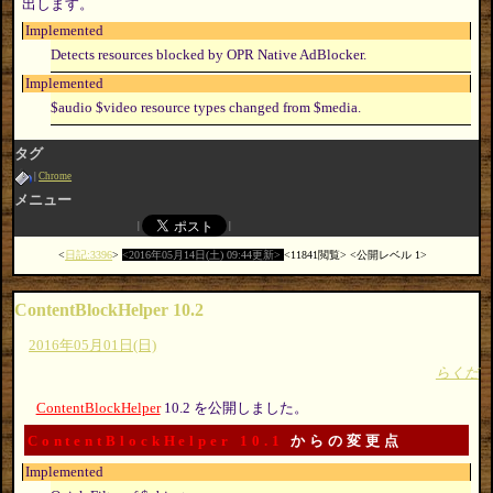
出します。
Implemented
Detects resources blocked by OPR Native AdBlocker.
Implemented
$audio $video resource types changed from $media.
タグ
Chrome
メニュー
日記:3396
2016年05月14日(土) 09:44更新
11841閲覧
公開レベル 1
ContentBlockHelper 10.2
2016年05月01日(日)
らくだ
ContentBlockHelper
10.2 を公開しました。
ContentBlockHelper 10.1
からの変更点
Implemented