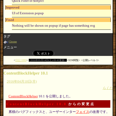
Quick Filter of $object
Improved
UI of Extension popup
Fixed
Nothing will be shown on popup if page has something svg
タグ
Chrome
メニュー
日記:3395
2016年05月14日(土) 09:41更新
9230閲覧
公開レベル 1
ContentBlockHelper 10.1
2016年04月18日(月)
らくだ
ContentBlockHelper
10.1 を公開しました。
ContentBlockHelper 10.0
からの変更点
累積のバグフィックスと、ユーザーインター
フェイス
の改善です。