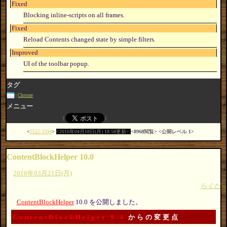
Fixed
Blocking inline-scripts on all frames.
Fixed
Reload Contents changed state by simple filters.
Improved
UI of the toolbar popup.
タグ
Chrome
メニュー
日記:3394
2016年04月18日(月) 18:58更新
8968閲覧
公開レベル 1
ContentBlockHelper 10.0
2016年03月21日(月)
らくだ
ContentBlockHelper
10.0 を公開しました。
ContentBlockHelper 9.4
からの変更点