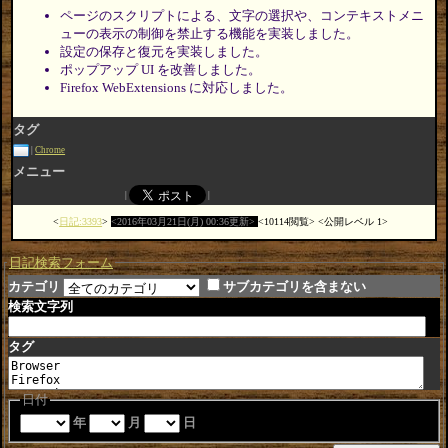
ページのスクリプトによる、文字の選択や、コンテキストメニ
ューの表示の制御を禁止する機能を実装しました。
設定の保存と復元を実装しました。
ポップアップ UI を改善しました。
Firefox WebExtensions に対応しました。
タグ
Chrome
メニュー
日記:3393
2016年03月21日(月) 00:36更新
10114閲覧
公開レベル 1
日記検索フォーム
カテゴリ
サブカテゴリを含まない
検索文字列
タグ
日付
年
月
日