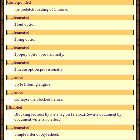
Corresponded
the prefetch loading of Chrome.
Implemented
$font option.
Implemented
$ping option.
Implemented
$popup option provisionally.
Implemented
$media option provisionally.
Improved
Style filtering engine.
Improved
Collapse the blocked frames.
Disabled
Blocking redirect by meta tag on Firefox.(Rewrite document by
document.write is no effect)
Implemented
Simple filter of Stylesheet.