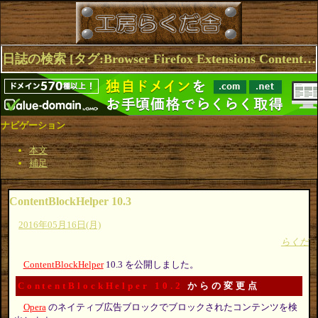
日誌の検索 [タグ:Browser Firefox Extensions ContentBlockHelper Opera] 1～4(4件中)
ナビゲーション
本文
補足
ContentBlockHelper 10.3
2016年05月16日(月)
らくだ
ContentBlockHelper
10.3 を公開しました。
ContentBlockHelper 10.2
からの変更点
Opera
のネイティブ広告ブロックでブロックされたコンテンツを検