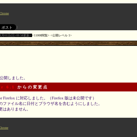
Chrome
11月01日(日) 09:58更新
11008閲覧
公開レベル 1
 を公開しました。
or 6.1
からの変更点
ns for Firefox に対応しました。（Firefox 版は未公開です）
のファイル名に日付とブラウザ名を含むようにしました。
更はありません。
Chrome