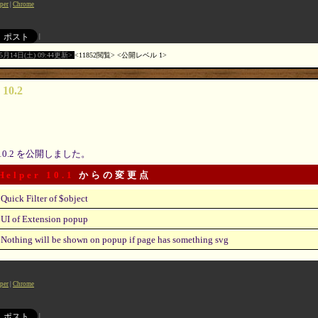
per
Chrome
05月14日(土) 09:44更新
11852閲覧
公開レベル 1
 10.2
10.2 を公開しました。
Helper 10.1
からの変更点
Quick Filter of $object
UI of Extension popup
Nothing will be shown on popup if page has something svg
per
Chrome