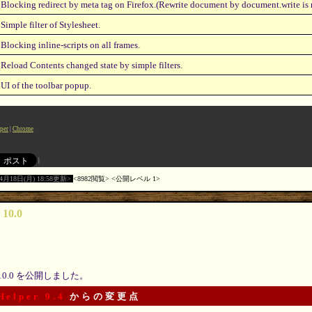
Blocking redirect by meta tag on Firefox.(Rewrite document by document.write is n
Simple filter of Stylesheet.
Blocking inline-scripts on all frames.
Reload Contents changed state by simple filters.
UI of the toolbar popup.
per
Chrome
04月18日(月) 18:58更新
8982閲覧
公開レベル 1
 10.0
10.0 を公開しました。
Helper 9.4
からの変更点