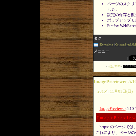
ページのスクリ
した。
設定の保存と復
ポップアップ U
Firefox WebE
タグ
Extensions
ContentBlockHel
メニュー
日記:3393
2016年
ImagePreviewer 5.1
2015年11月01日(日)
ImagePreviewer
5.1
ImagePreview
https: のページ
これにより、ページの