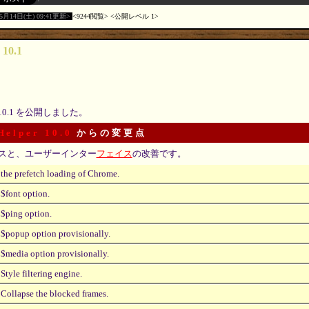
05月14日(土) 09:41更新
9244閲覧
公開レベル 1
 10.1
10.1 を公開しました。
Helper 10.0
からの変更点
スと、ユーザーインター
フェイス
の改善です。
the prefetch loading of Chrome.
$font option.
$ping option.
$popup option provisionally.
$media option provisionally.
Style filtering engine.
Collapse the blocked frames.