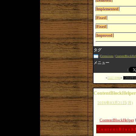
Disabled
Implemented
Fixed
Fixed
Improved
タグ
Extensions
ContentBlockHel
メニュー
日記:3394
2016年
ContentBlockHelper
2016年03月21日(月)
ContentBlockHelper
ContentBlock