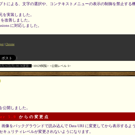
プトによる、文字の選択や、コンテキストメニューの表示の制御を禁止する
元を実装しました。
I を改善しました。
xtensions に対応しました。
per
Chrome
03月21日(月) 00:36更新
10129閲覧
公開レベル 1
0
0 を公開しました。
er 5.9
からの変更点
では、画像をバックグラウンドで読み込んで Data URI に変更してから表示する
セキュリティレベルが変更されないようになります。