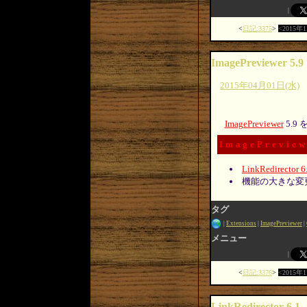
日記:3375
2015年
ImagePreviewer 5.9
2015年04月01日(水)
ImagePreviewer
5.9
ImagePreview
LinkRedirector 6
機能の大きな変
タグ
Extensions
ImagePreviewer
メニュー
日記:3376
2015年
LinkRedirector 6.1