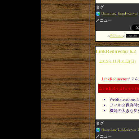
タグ
Extensions
ImagePreviewer
メニュー
日記:3377
2015年
LinkRedirector 6.2
2015年11月01日(日)
LinkRedirector
6.2
LinkRedirect
WebExtensio
フィルタ保存時
機能の大きな変
タグ
Extensions
LinkRedirector
メニュー