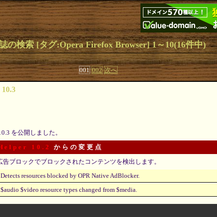
誌の検索 [タグ:Opera Firefox Browser] 1～10(16件中)
001
002
次へ
 10.3
10.3 を公開しました。
Helper 10.2
からの変更点
広告ブロックでブロックされたコンテンツを検出します。
Detects resources blocked by OPR Native AdBlocker.
$audio $video resource types changed from $media.