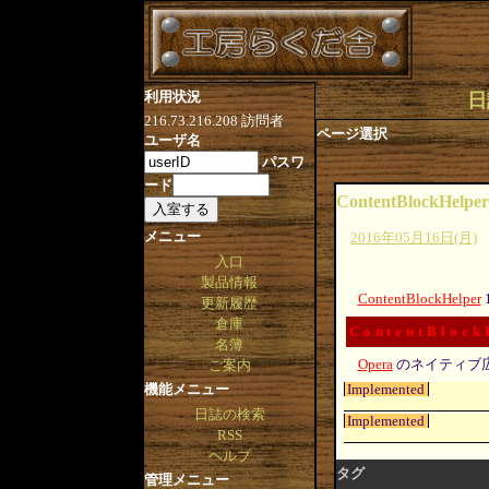
利用状況
日
216.73.216.208
訪問者
ページ選択
ユーザ名
パスワ
ード
ContentBlockHelper
メニュー
2016年05月16日(月)
入口
製品情報
ContentBlockHelper
更新履歴
倉庫
ContentBlock
名簿
Opera
のネイティブ
ご案内
Implemented
機能メニュー
日誌の検索
Implemented
RSS
ヘルプ
タグ
管理メニュー