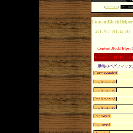
日記:3395
2016年
ContentBlockHelper
2016年04月18日(月)
ContentBlockHelper
ContentBlock
累積のバグフィック
Corresponded
Implemented
Implemented
Implemented
Implemented
Improved
Improved