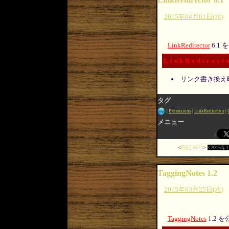
2015年04月01日(水)
LinkRedirector
6.1
LinkRedirect
リンク書き換え
タグ
Extensions
LinkRedirector
メニュー
日記:3374
2015年
TaggingNotes 1.2
2015年03月25日(水)
TaggingNotes
1.2 