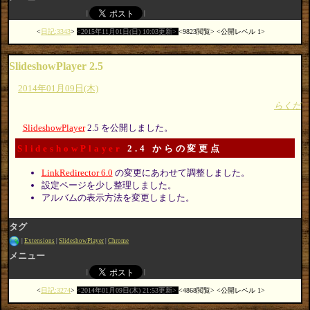
日記:3343
2015年11月01日(日) 10:03更新
9823閲覧
公開レベル 1
SlideshowPlayer 2.5
2014年01月09日(木)
らくだ
SlideshowPlayer
2.5 を公開しました。
SlideshowPlayer
2.4 からの変更点
LinkRedirector 6.0
の変更にあわせて調整しました。
設定ページを少し整理しました。
アルバムの表示方法を変更しました。
タグ
Extensions
SlideshowPlayer
Chrome
メニュー
日記:3274
2014年01月09日(木) 21:53更新
4868閲覧
公開レベル 1