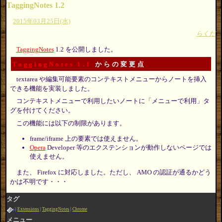
TaggingNotes 1.2
2015年03月25日(水)
らくだ
TaggingNotes
1.2 を公開しました。
TaggingNotes 1.1
からの変更点
textarea や編集可能要素のコンテキストメニューからノートを挿入
できる機能を実装しました。
コンテキストメニューで利用したいノートに「メニューで利用」タ
グを付けてください。
この機能には以下の制限があります。
frame/iframe 上の要素では使えません。
Opera
Developer 等のエクステンションが動作しないページでは
使えません。
また、 Firefox に対応しました。ただし、 AMO の認証が通るかどう
かは不明です・・・
タグ
Extensions
TaggingNotes
Chrome
メニュー