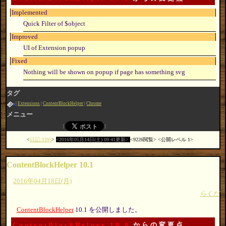
Implemented
Quick Filter of $object
Improved
UI of Extension popup
Fixed
Nothing will be shown on popup if page has something svg
タグ
Extensions
ContentBlockHelper
Chrome
メニュー
日記:3395
2016年05月14日(土) 09:41更新
9226閲覧
公開レベル 1
ContentBlockHelper 10.1
2016年04月18日(月)
らくだ
ContentBlockHelper
10.1 を公開しました。
ContentBlockHelper 10.0
からの変更点