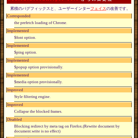
累積のバグフィックスと、ユーザーインター
フェイス
の改善です。
Corresponded
the prefetch loading of Chrome.
Implemented
$font option.
Implemented
$ping option.
Implemented
$popup option provisionally.
Implemented
$media option provisionally.
Improved
Style filtering engine.
Improved
Collapse the blocked frames.
Disabled
Blocking redirect by meta tag on Firefox.(Rewrite document by
document.write is no effect)