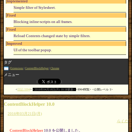
Implemented
Simple filter of Stylesheet.
Fixed
Blocking inline-scripts on all frames.
Fixed
Reload Contents changed state by simple filters.
Improved
UI of the toolbar popup.
タグ
Extensions
ContentBlockHelper
Chrome
メニュー
日記:3394
2016年04月18日(月) 18:58更新
8964閲覧
公開レベル 1
ContentBlockHelper 10.0
2016年03月21日(月)
らくだ
ContentBlockHelper
10.0 を公開しました。