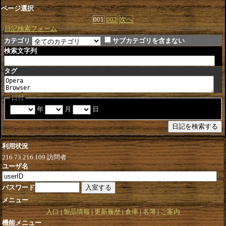
ページ選択
001
002
次へ
日記検索フォーム
カテゴリ
サブカテゴリを含まない
検索文字列
タグ
日付
年
月
日
利用状況
216.73.216.109
訪問者
ユーザ名
パスワード
メニュー
入口
製品情報
更新履歴
倉庫
名簿
ご案内
機能メニュー