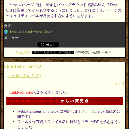
https: のページでは、画像をバックグラウンドで読み込んで Data
URI に変更してから表示するようにしました。これにより、ページの
セキュリティレベルが変更されないようになります。
タグ
Extensions
ImagePreviewer
Chrome
メニュー
日記:3377
2015年11月01日(日) 09:58更新
10984閲覧
公開レベル 1
LinkRedirector 6.2
2015年11月01日(日)
らくだ
LinkRedirector
6.2 を公開しました。
LinkRedirector 6.1
からの変更点
WebExtensions for Firefox に対応しました。（Firefox 版は未公
開です）
フィルタ保存時のファイル名に日付とブラウザ名を含むように
しました。