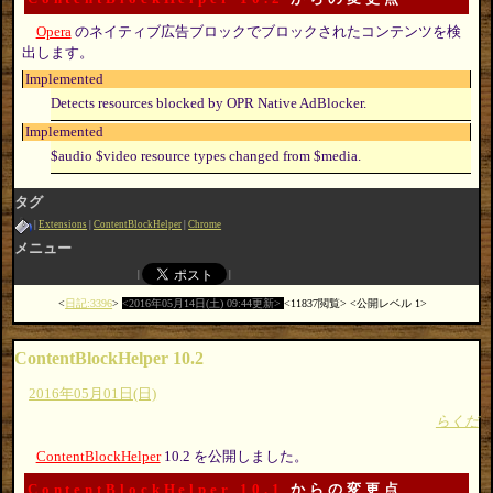
Opera
のネイティブ広告ブロックでブロックされたコンテンツを検
出します。
Implemented
Detects resources blocked by OPR Native AdBlocker.
Implemented
$audio $video resource types changed from $media.
タグ
Extensions
ContentBlockHelper
Chrome
メニュー
日記:3396
2016年05月14日(土) 09:44更新
11837閲覧
公開レベル 1
ContentBlockHelper 10.2
2016年05月01日(日)
らくだ
ContentBlockHelper
10.2 を公開しました。
ContentBlockHelper 10.1
からの変更点