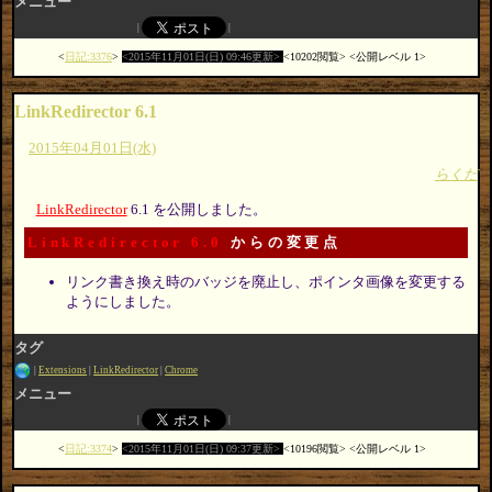
メニュー
日記:3376
2015年11月01日(日) 09:46更新
10202閲覧
公開レベル 1
LinkRedirector 6.1
2015年04月01日(水)
らくだ
LinkRedirector
6.1 を公開しました。
LinkRedirector 6.0
からの変更点
リンク書き換え時のバッジを廃止し、ポインタ画像を変更する
ようにしました。
タグ
Extensions
LinkRedirector
Chrome
メニュー
日記:3374
2015年11月01日(日) 09:37更新
10196閲覧
公開レベル 1