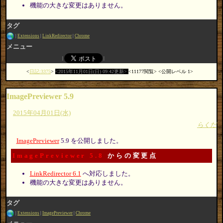
機能の大きな変更はありません。
タグ
Extensions
LinkRedirector
Chrome
メニュー
日記:3375
2015年11月01日(日) 09:42更新
11177閲覧
公開レベル 1
ImagePreviewer 5.9
2015年04月01日(水)
らくだ
ImagePreviewer
5.9 を公開しました。
ImagePreviewer 5.8
からの変更点
LinkRedirector 6.1
へ対応しました。
機能の大きな変更はありません。
タグ
Extensions
ImagePreviewer
Chrome