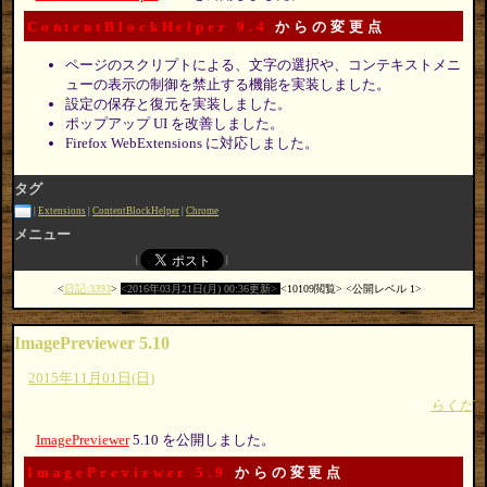
ContentBlockHelper 9.4
からの変更点
ページのスクリプトによる、文字の選択や、コンテキストメニ
ューの表示の制御を禁止する機能を実装しました。
設定の保存と復元を実装しました。
ポップアップ UI を改善しました。
Firefox WebExtensions に対応しました。
タグ
Extensions
ContentBlockHelper
Chrome
メニュー
日記:3393
2016年03月21日(月) 00:36更新
10109閲覧
公開レベル 1
ImagePreviewer 5.10
2015年11月01日(日)
らくだ
ImagePreviewer
5.10 を公開しました。
ImagePreviewer 5.9
からの変更点