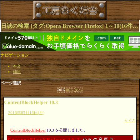
日誌の検索 [タグ:Opera Browser Firefox] 1～10(16件中)
ナビゲーション
本文
補足
ページ選択
001
002
次へ
ContentBlockHelper 10.3
2016年05月16日(月)
らくだ
ContentBlockHelper
10.3 を公開しました。
ContentBlockHelper 10.2
からの変更点