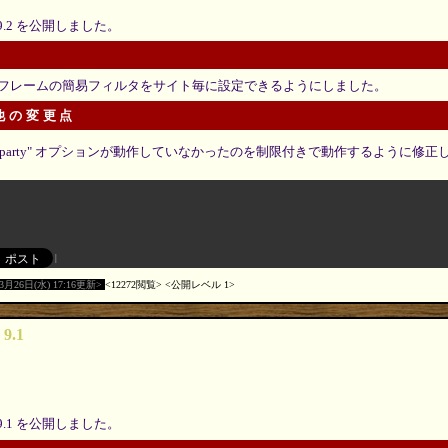
9.2 を公開しました。
フレームの簡易フィルタをサイト毎に設定できるようにしました。
の他の変更点
"~third-party" オプションが動作していなかったのを制限付きで動作するように修
03月26日(水) 17:16更新
12272閲覧
公開レベル 1
 9.1
9.1 を公開しました。