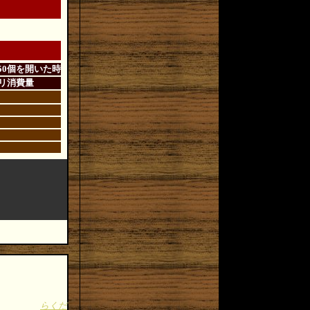
50個を開いた時
リ消費量
らくだ