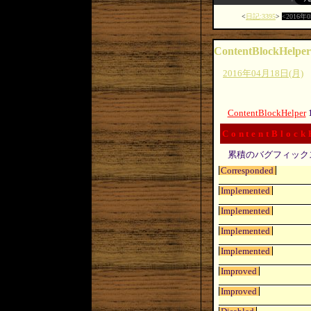
日記:3395
2016年
ContentBlockHelper
2016年04月18日(月)
ContentBlockHelper
ContentBlock
累積のバグフィック
Corresponded
Implemented
Implemented
Implemented
Implemented
Improved
Improved