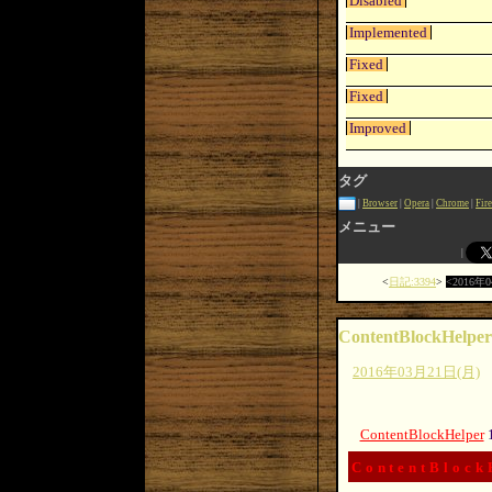
Disabled
Implemented
Fixed
Fixed
Improved
タグ
Browser
Opera
Chrome
Fir
メニュー
日記:3394
2016年
ContentBlockHelper
2016年03月21日(月)
ContentBlockHelper
ContentBlock