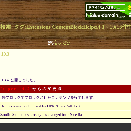
 [タグ:Extensions ContentBlockHelper] 1～10(13件
001
002
次へ
 10.3
10.3 を公開しました。
Helper 10.2
からの変更点
広告ブロックでブロックされたコンテンツを検出します。
Detects resources blocked by OPR Native AdBlocker.
$audio $video resource types changed from $media.