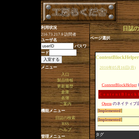
利用状況
日誌の検索
216.73.217.9
訪問者
ページ選択
ユーザ名
パスワ
ード
ContentBlockHelper
メニュー
2016年05月16日(月)
入口
製品情報
ContentBlockHelper
更新履歴
倉庫
ContentBlock
名簿
Opera
のネイティブ
ご案内
Implemented
機能メニュー
日誌の検索
Implemented
RSS
ヘルプ
タグ
管理メニュー