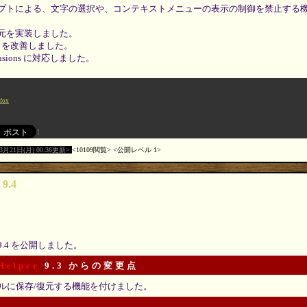
プトによる、文字の選択や、コンテキストメニューの表示の制御を禁止する
元を実装しました。
I を改善しました。
xtensions に対応しました。
efox
03月21日(月) 00:36更新
10109閲覧
公開レベル 1
 9.4
9.4 を公開しました。
Helper
9.3 からの変更点
ルに保存/復元する機能を付けました。