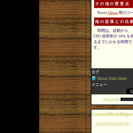
その他の変更点
Presto
Opera
用のコ
他の拡張との比
時間は、起動から、
CPU 使用率が 10% を
るまでにかかる時間で
す。
タグ
Browser
Opera
Chrome
メニュー
日記:3339
2015年
ContentBlockHelper
2014年03月26日(水)