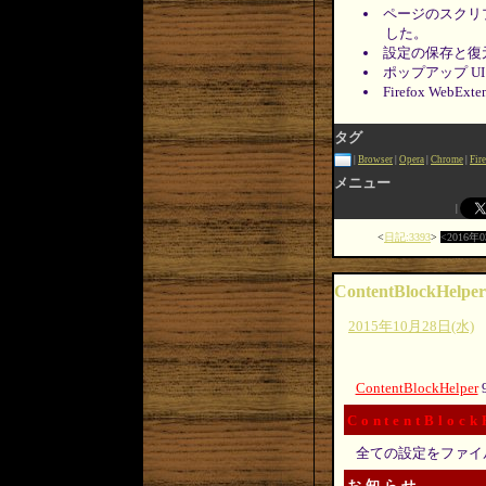
ページのスクリ
した。
設定の保存と復
ポップアップ U
Firefox WebE
タグ
Browser
Opera
Chrome
Fir
メニュー
日記:3393
2016年
ContentBlockHelper
2015年10月28日(水)
ContentBlockHelper
ContentBlock
全ての設定をファイ
お知らせ