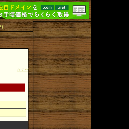
中)
らくだ