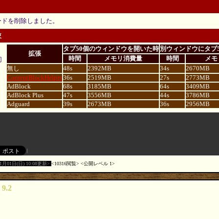
ードを削除しました。
較
タブ50個のウィンドウを開いた時
別ウィンドウにタブ
拡張
時間
メモリ消費量
時間
メモ
切
無し
48s
2392MB
34s
2670MB
ContentBlockHelper
36s
2519MB
27s
2773MB
AdBlock
68s
3185MB
64s
3409MB
AdBlock Plus
47s
3556MB
44s
3786MB
Adguard
39s
2673MB
36s
2956MB
11月01日(日) 10:08更新
10316閲覧
公開レベル 1
 9.2