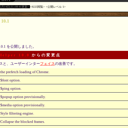
05月14日(土) 09:41更新
9225閲覧
公開レベル 1
 10.1
10.1 を公開しました。
Helper 10.0
からの変更点
スと、ユーザーインター
フェイス
の改善です。
the prefetch loading of Chrome.
$font option.
$ping option.
$popup option provisionally.
$media option provisionally.
Style filtering engine.
Collapse the blocked frames.