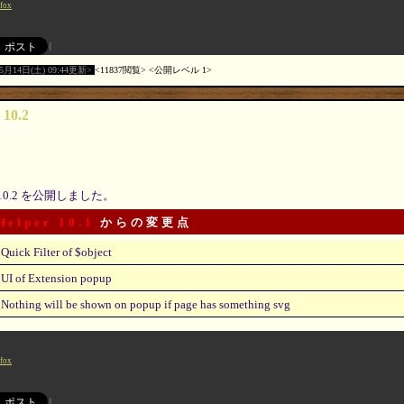
efox
05月14日(土) 09:44更新
11837閲覧
公開レベル 1
 10.2
10.2 を公開しました。
Helper 10.1
からの変更点
Quick Filter of $object
UI of Extension popup
Nothing will be shown on popup if page has something svg
efox