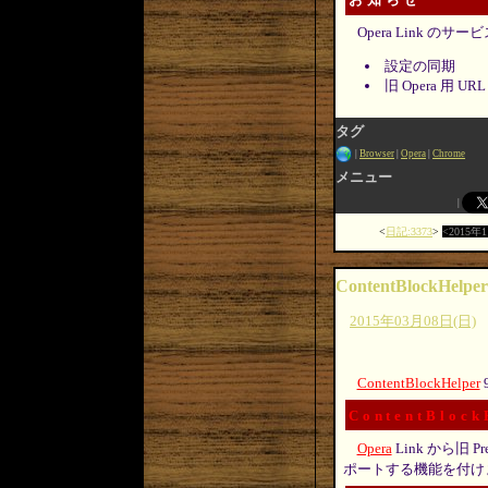
Opera Link
設定の同期
旧 Opera 用 UR
タグ
Browser
Opera
Chrome
メニュー
日記:3373
2015年
ContentBlockHelper
2015年03月08日(日)
ContentBlockHelper
ContentBlock
Opera
Link から旧 Pre
ポートする機能を付け