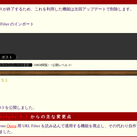
 のサービスが終了するため、これを利用した機能は次回アップデートで削除します。
L Filter のインポート
11月01日(日) 10:01更新
10858閲覧
公開レベル 1
 9.3
9.3 を公開しました。
Helper 9.2
からの主な変更点
sto
Opera
用 URL Filter を読み込んで適用する機能を廃止し、その代わり
ました。