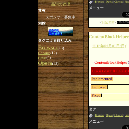
Browser
Opera
Chrome
Fir
品詞の管理
メニュー
共有
スポンサー募集中
日記:3396
2016年
別館
ContentBlockHelper
タグによる絞り込み
2016年05月01日(日)
Browser
(13)
Chrome
(12)
(4)
Firefox
Opera
ContentBlockHelper
(13)
ContentBlock
Implemented
Improved
Fixed
タグ
Browser
Opera
Chrome
Fir
メニュー