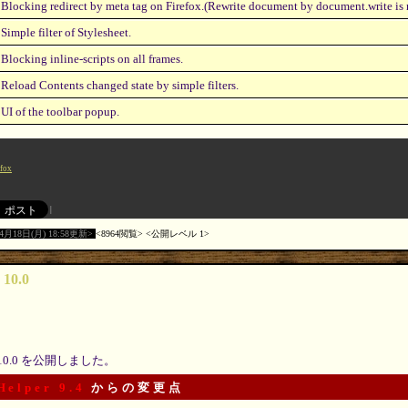
Blocking redirect by meta tag on Firefox.(Rewrite document by document.write is n
Simple filter of Stylesheet.
Blocking inline-scripts on all frames.
Reload Contents changed state by simple filters.
UI of the toolbar popup.
efox
04月18日(月) 18:58更新
8964閲覧
公開レベル 1
 10.0
10.0 を公開しました。
Helper 9.4
からの変更点