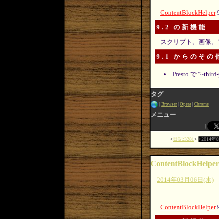
ContentBlockHelper
9.2 の新機能
スクリプト、画像、
9.1 からのそ
Presto で 
タグ
Browser
Opera
Chrome
メニュー
日記:3281
2014年
ContentBlockHelper
2014年03月06日(木)
ContentBlockHelper