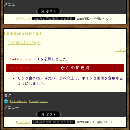
メニュー
日記:3376
2015年11月01日(日) 09:46更新
10219閲覧
公開レベル 1
LinkRedirector 6.1
2015年04月01日(水)
らくだ
LinkRedirector
6.1 を公開しました。
LinkRedirector 6.0
からの変更点
リンク書き換え時のバッジを廃止し、ポインタ画像を変更する
ようにしました。
タグ
LinkRedirector
Chrome
Firefox
メニュー
日記:3374
2015年11月01日(日) 09:37更新
10210閲覧
公開レベル 1