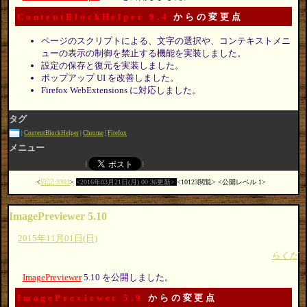
ContentBlockHelper 9.4
からの変更点
ページのスクリプトによる、文字の選択や、コンテキストメニ
ューの表示の制御を禁止する機能を実装しました。
設定の保存と復元を実装しました。
ポップアップ UI を改善しました。
Firefox WebExtensions に対応しました。
タグ
ContentBlockHelper
Chrome
Firefox
メニュー
日記:3393
2016年03月21日(月) 00:36更新
10123閲覧
公開レベル 1
ImagePreviewer 5.10
2015年11月01日(日)
らくだ
ImagePreviewer
5.10 を公開しました。
ImagePreviewer 5.9
からの変更点