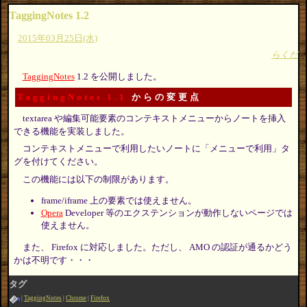
TaggingNotes 1.2
2015年03月25日(水)
らくだ
TaggingNotes
1.2 を公開しました。
TaggingNotes 1.1
からの変更点
textarea や編集可能要素のコンテキストメニューからノートを挿入
できる機能を実装しました。
コンテキストメニューで利用したいノートに「メニューで利用」タ
グを付けてください。
この機能には以下の制限があります。
frame/iframe 上の要素では使えません。
Opera
Developer 等のエクステンションが動作しないページでは
使えません。
また、 Firefox に対応しました。ただし、 AMO の認証が通るかどう
かは不明です・・・
タグ
TaggingNotes
Chrome
Firefox