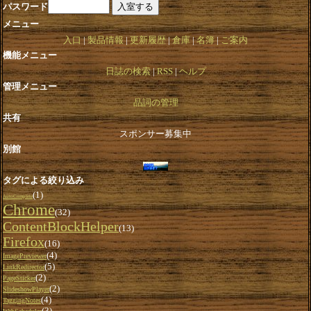
パスワード
メニュー
入口
製品情報
更新履歴
倉庫
名簿
ご案内
機能メニュー
日誌の検索
RSS
ヘルプ
管理メニュー
品詞の管理
共有
スポンサー募集中
別館
タグによる絞り込み
(1)
AutoComplete
Chrome
(32)
ContentBlockHelper
(13)
Firefox
(16)
(4)
ImagePreviewer
(5)
LinkRedirector
(2)
PageSticker
(2)
SlideshowPlayer
(4)
TaggingNotes
(3)