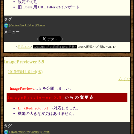
設定の同期
旧 Opera 用 URL Filter のインポート
タグ
ContentBlockHelper
Chrome
メニュー
日記:3373
2015年11月01日(日) 10:01更新
10872閲覧
公開レベル 1
ImagePreviewer 5.9
2015年04月01日(水)
らくだ
ImagePreviewer
5.9 を公開しました。
ImagePreviewer 5.8
からの変更点
LinkRedirector 6.1
へ対応しました。
機能の大きな変更はありません。
タグ
ImagePreviewer
Chrome
Firefox