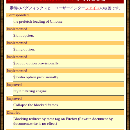
累積のバグフィックスと、ユーザーインター
フェイス
の改善です。
Corresponded
the prefetch loading of Chrome.
Implemented
$font option.
Implemented
$ping option.
Implemented
$popup option provisionally.
Implemented
$media option provisionally.
Improved
Style filtering engine.
Improved
Collapse the blocked frames.
Disabled
Blocking redirect by meta tag on Firefox.(Rewrite document by
document.write is no effect)