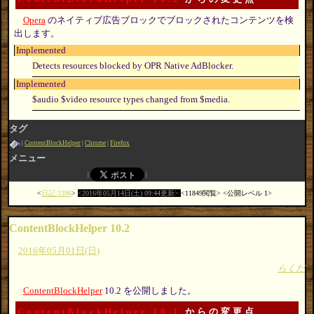
Opera
のネイティブ広告ブロックでブロックされたコンテンツを検
出します。
Implemented
Detects resources blocked by OPR Native AdBlocker.
Implemented
$audio $video resource types changed from $media.
タグ
ContentBlockHelper
Chrome
Firefox
メニュー
日記:3396
2016年05月14日(土) 09:44更新
11849閲覧
公開レベル 1
ContentBlockHelper 10.2
2016年05月01日(日)
らくだ
ContentBlockHelper
10.2 を公開しました。
ContentBlockHelper 10.1
からの変更点