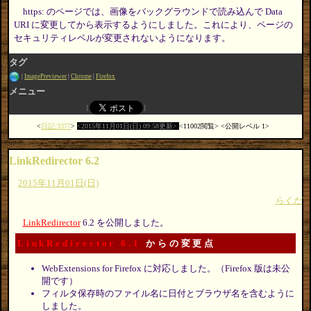
https: のページでは、画像をバックグラウンドで読み込んで Data
URI に変更してから表示するようにしました。これにより、ページの
セキュリティレベルが変更されないようになります。
タグ
ImagePreviewer
Chrome
Firefox
メニュー
日記:3377
2015年11月01日(日) 09:58更新
11002閲覧
公開レベル 1
LinkRedirector 6.2
2015年11月01日(日)
らくだ
LinkRedirector
6.2 を公開しました。
LinkRedirector 6.1
からの変更点
WebExtensions for Firefox に対応しました。（Firefox 版は未公
開です）
フィルタ保存時のファイル名に日付とブラウザ名を含むように
しました。