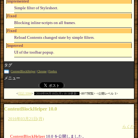
Implemented
Simple filter of Stylesheet.
Fixed
Blocking inline-scripts on all frames.
Fixed
Reload Contents changed state by simple filters.
Improved
UI of the toolbar popup.
タグ
ContentBlockHelper
Chrome
Firefox
メニュー
日記:3394
2016年04月18日(月) 18:58更新
8977閲覧
公開レベル 1
ContentBlockHelper 10.0
2016年03月21日(月)
らくだ
ContentBlockHelper
10.0 を公開しました。