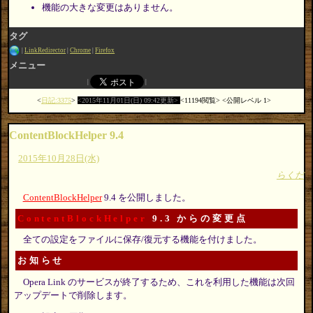
機能の大きな変更はありません。
タグ
LinkRedirector
Chrome
Firefox
メニュー
日記:3375
2015年11月01日(日) 09:42更新
11194閲覧
公開レベル 1
ContentBlockHelper 9.4
2015年10月28日(水)
らくだ
ContentBlockHelper
9.4 を公開しました。
ContentBlockHelper
9.3 からの変更点
全ての設定をファイルに保存/復元する機能を付けました。
お知らせ
Opera Link のサービスが終了するため、これを利用した機能は次回
アップデートで削除します。