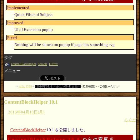
Implemented
Quick Filter of $object
Improved
UI of Extension popup
Fixed
Nothing will be shown on popup if page has something svg
タグ
ContentBlockHelper
Chrome
Firefox
メニュー
日記:3395
2016年05月14日(土) 09:41更新
9239閲覧
公開レベル 1
ContentBlockHelper 10.1
2016年04月18日(月)
らくだ
ContentBlockHelper
10.1 を公開しました。
ContentBlockHelper 10.0
からの変更点