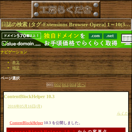
日誌の検索 [タグ:Extensions Browser Opera] 1～10(37件中)
ナビゲーション
本文
補足
ページ選択
001
002
003
004
次へ
ContentBlockHelper 10.3
2016年05月16日(月)
らくだ
ContentBlockHelper
10.3 を公開しました。
ContentBlockHelper 10.2
からの変更点