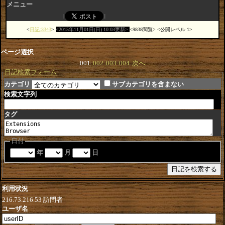
メニュー
日記:3343
2015年11月01日(日) 10:03更新
9838閲覧
公開レベル 1
ページ選択
001
002
003
004
次へ
日記検索フォーム
カテゴリ
サブカテゴリを含まない
検索文字列
タグ
日付
年
月
日
利用状況
216.73.216.53
訪問者
ユーザ名