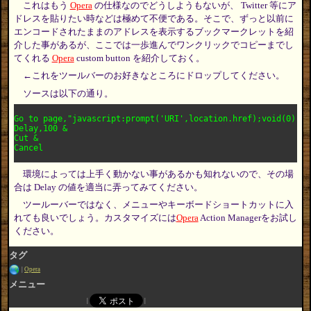
これはもう
Opera
の仕様なのでどうしようもないが、 Twitter 等にア
ドレスを貼りたい時などは極めて不便である。そこで、ずっと以前に
エンコードされたままのアドレスを表示するブックマークレットを紹
介した事があるが、ここでは一歩進んでワンクリックでコピーまでし
てくれる
Opera
custom button を紹介しておく。
←これをツールバーのお好きなところにドロップしてください。
ソースは以下の通り。
Go to page,"javascript:prompt('URI',location.href);void(0);",
Delay,100 & 

Cut & 

環境によっては上手く動かない事があるかも知れないので、その場
合は Delay の値を適当に弄ってみてください。
ツールーバーではなく、メニューやキーボードショートカットに入
れても良いでしょう。カスタマイズには
Opera
Action Managerをお試し
ください。
タグ
Opera
メニュー