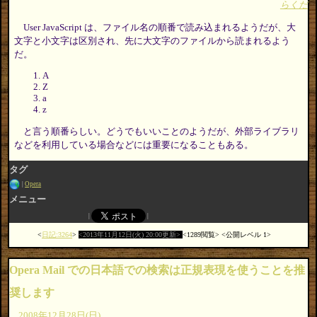
らくだ
User JavaScript は、ファイル名の順番で読み込まれるようだが、大
文字と小文字は区別され、先に大文字のファイルから読まれるよう
だ。
A
Z
a
z
と言う順番らしい。どうでもいいことのようだが、外部ライブラリ
などを利用している場合などには重要になることもある。
タグ
Opera
メニュー
日記:3264
2013年11月12日(火) 20:00更新
1289閲覧
公開レベル 1
Opera Mail での日本語での検索は正規表現を使うことを推
奨します
2008年12月28日(日)