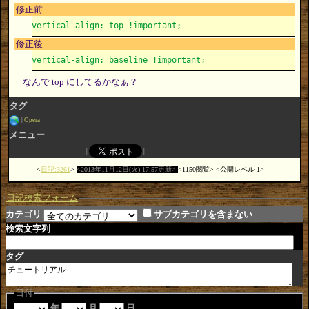
修正前
vertical-align: top !important;
修正後
vertical-align: baseline !important;
なんで top にしてるかなぁ？
タグ
Opera
メニュー
日記:3261
2013年11月12日(火) 17:57更新
1150閲覧
公開レベル 1
日記検索フォーム
カテゴリ
サブカテゴリを含まない
検索文字列
タグ
日付
年
月
日