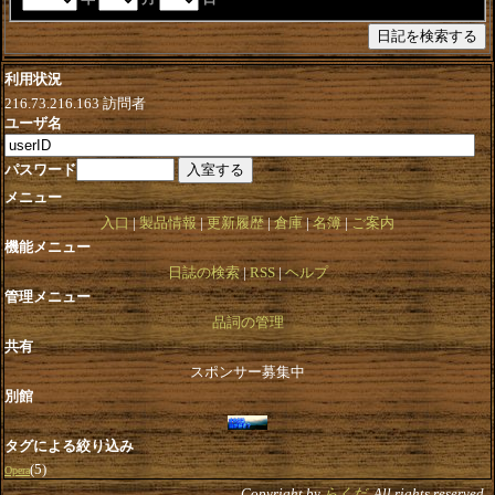
利用状況
216.73.216.163
訪問者
ユーザ名
パスワード
メニュー
入口
製品情報
更新履歴
倉庫
名簿
ご案内
機能メニュー
日誌の検索
RSS
ヘルプ
管理メニュー
品詞の管理
共有
スポンサー募集中
別館
タグによる絞り込み
(5)
Opera
Copyright by
らくだ
. All rights reserved.