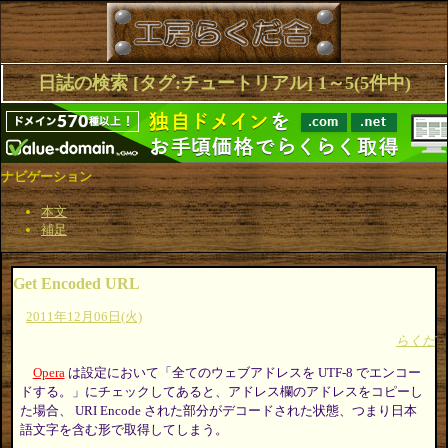
日誌の検索 [タグ:チュートリアル] 1～5(5件中)
ナビゲーション
本文
補足
Get Encoded URL
2011年12月06日(火)
らくだ
Opera
は設定において「全てのウェブアドレスを UTF-8 でエンコー
ドする。」にチェックしてあると、アドレス欄のアドレスをコピーし
た場合、 URI Encode された部分がデコードされた状態、つまり日本
語文字を含む形で取得してしまう。