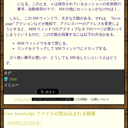
になる。このとき、 n は保存されているセッションの名前順の
番号。自動保存が 0 で、 SDI の他にセッションがなければ 1 。
しかし、この SDI ウィンドウ、大きな欠陥がある。それは、 "Go to
page" アクションなどが無効で、アドレスバーのアドレスを変更しよ
うとすると、 MDI ウィンドウのアクティブなタブのページが変わって
しまうというものだ。この欠陥を回避するには以下の方法がある。
MDI ウィンドウを全て閉じる。
リンクをドラッグして SDI ウィンドウにドロップする。
少々使い勝手が悪いが、どうしても SDI 化したいという人はどう
ぞ。
タグ
Opera
メニュー
日記:3265
2013年11月12日(火) 20:05更新
1251閲覧
公開レベル 1
User JavaScript ファイルが読み込まれる順番
2009年05月28日(木)