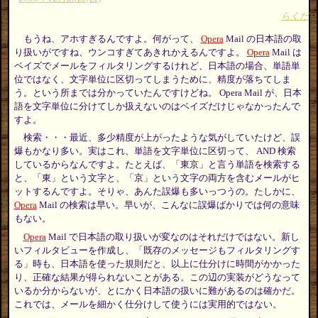
らくだ
もうね、アホすぎるんですよ。何がって、
Opera
Mail の日本語の取
り扱いがですね、ウンコすぎてあきれかえるんですよ。
Opera
Mail は
ベイズでメールをフィルタリングするけれど、日本語の場合、単語単
位ではなく、文字単位に区切ってしまうために、精度が落ちてしま
う。という所までは分かっていたんですけどね。 Opera Mail が、日本
語を文字単位に分けてしか扱えないのはベイズだけじゃなかったんで
すよ。
検索・・・最近、多少精度が上がったような気がしていたけど、誤
爆もかなり多い。実はこれ、単語を文字単位に区切って、 AND 検索
しているからなんですよ。たとえば、「東京」と言う単語を検索する
と、「東」という文字と、「京」という文字の両方を含むメールがヒ
ットするんですよ。そりゃ、あんた誤爆も多いっつうの。たしかに、
Opera
Mail の検索は早い。早いが、こんなに誤爆ばかりでは何の意味
もない。
Opera
Mail で日本語の取り扱いが変なのはそれだけではない。新し
いフィルタビューを作成し、「既存のメッセージもフィルタリングす
る」時も、日本語を使った規則だと、以上に仕分けに時間がかかった
り、正確な結果が得られないことがある。この辺の実装がどうなって
いるか分からないが、とにかく日本語の扱いに難があるのは確かだ。
これでは、メールを細かく仕分けして使うには実用的ではない。