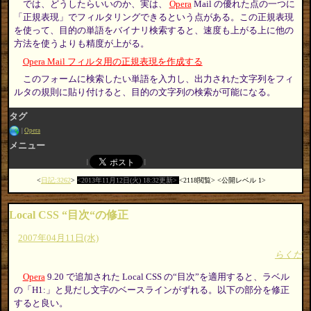
では、どうしたらいいのか、実は、
Opera
Mail の優れた点の一つに
「正規表現」でフィルタリングできるという点がある。この正規表現
を使って、目的の単語をバイナリ検索すると、速度も上がる上に他の
方法を使うよりも精度が上がる。
Opera Mail フィルタ用の正規表現を作成する
このフォームに検索したい単語を入力し、出力された文字列をフィ
ルタの規則に貼り付けると、目的の文字列の検索が可能になる。
タグ
Opera
メニュー
日記:3262
2013年11月12日(火) 18:32更新
2118閲覧
公開レベル 1
Local CSS “目次“の修正
2007年04月11日(水)
らくだ
Opera
9.20 で追加された Local CSS の“目次”を適用すると、ラベル
の「H1:」と見だし文字のベースラインがずれる。以下の部分を修正
すると良い。