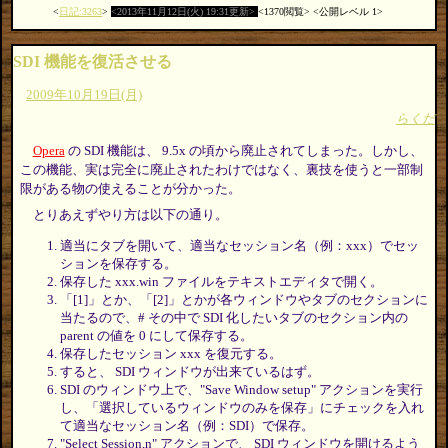
日記:3263
2013年11月12日(火) 19:31更新
1370閲覧
公開レベル 1
SDI 機能を復活させる
2009年10月19日(月)
らくだ
Opera
の SDI 機能は、 9.5x の頃から廃止されてしまった。しかし、
この機能、実は完全に廃止されたわけではなく、裏技を使うと一部制
限がある物の使えることが分かった。
とりあえずやり方は以下の通り。
適当にタブを開いて、適当なセッション名（例：xxx）でセッ
ションを保存する。
保存した xxx.win ファイルをテキストエディタで開く。
「[1]」とか、「[2]」とかが各ウィンドウやタブのセクションに
当たるので、# その中で SDI 化したいタブのセクション内の
parent の値を 0 にして保存する。
保存したセッション xxx を復元する。
すると、 SDI ウィンドウが出来ているはず。
SDI のウィンドウ上で、"Save Window setup" アクションを実行
し、「選択しているウィンドウのみを保存」にチェックを入れ
て適当なセッション名（例：SDI）で保存。
"Select Session,n" アクションで、 SDI ウィンドウを開けるよう