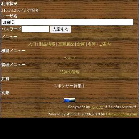
利用状況
216.73.216.42
訪問者
ユーザ名
パスワード
メニュー
入口
製品情報
更新履歴
倉庫
名簿
ご案内
機能メニュー
ヘルプ
管理メニュー
品詞の管理
共有
スポンサー募集中
別館
Copyright by
らくだ
. All rights reserved.
Powerd by W.S.O © 2000-2010 by
FAR.whochan.com