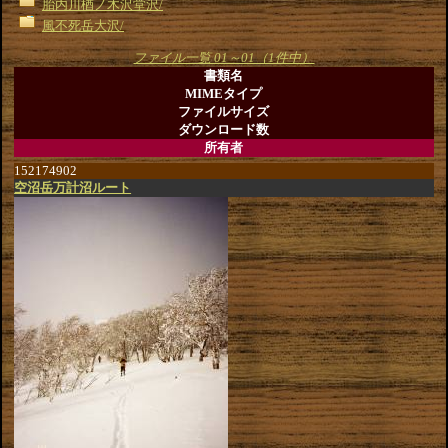
胎内川楢ノ木沢堂沢/
風不死岳大沢/
ファイル一覧 01～01（1件中）
書類名
MIMEタイプ
ファイルサイズ
ダウンロード数
所有者
152174902
空沼岳万計沼ルート