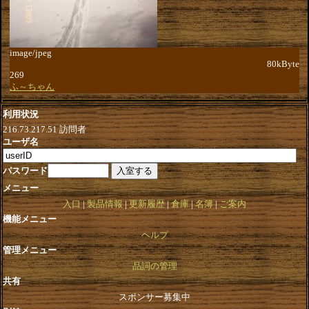
image/jpeg
80kByte
269
ふ～ちゃん
利用状況
216.73.217.51
訪問者
ユーザ名
パスワード
メニュー
入口
製品情報
更新履歴
倉庫
名簿
ご案内
機能メニュー
ヘルプ
管理メニュー
品詞の管理
共有
スポンサー募集中