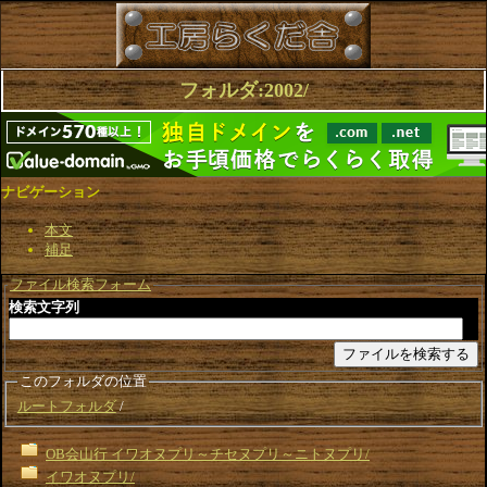
フォルダ:2002/
ナビゲーション
本文
補足
ファイル検索フォーム
検索文字列
このフォルダの位置
ルートフォルダ
OB会山行 イワオヌプリ～チセヌプリ～ニトヌプリ/
イワオヌプリ/