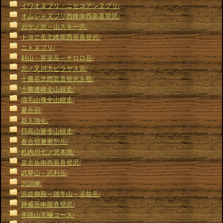
イワオヌプリ・ニセコアンヌプリ/
オムシャヌプリ西峰南西面直登沢/
ガケノ沢～山スキー沢/
トヨニ岳北峰南西面直登沢/
ニトヌプリ/
剣山～芽室岳～チロロ岳/
北ノ又川大ビラヤス沢/
十勝岳北西面直登沢左股/
十勝連峰全山縦走/
増毛山塊全山縦走/
夏合宿/
新人強化/
日高山脈全山縦走/
春合宿暑寒別岳/
札内川七ノ沢本流/
楽古岳南西面直登沢/
武華山～武利岳/
沢訓練/
浜益御殿～雄冬山～浜益岳/
神威岳南面直登沢/
羊蹄山京極コース/