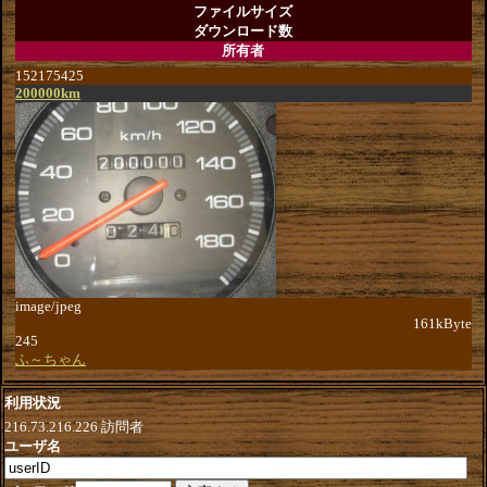
ファイルサイズ
ダウンロード数
所有者
152175425
200000km
image/jpeg
161kByte
245
ふ～ちゃん
利用状況
216.73.216.226
訪問者
ユーザ名