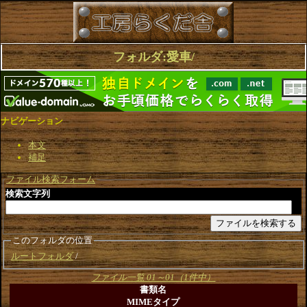
フォルダ:愛車/
ナビゲーション
本文
補足
ファイル検索フォーム
検索文字列
このフォルダの位置
ルートフォルダ
ファイル一覧 01～01（1件中）
書類名
MIMEタイプ