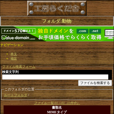
フォルダ:動物/
ナビゲーション
本文
補足
ファイル検索フォーム
検索文字列
このフォルダの位置
ルートフォルダ
ファイル一覧 01～01（1件中）
書類名
MIMEタイプ