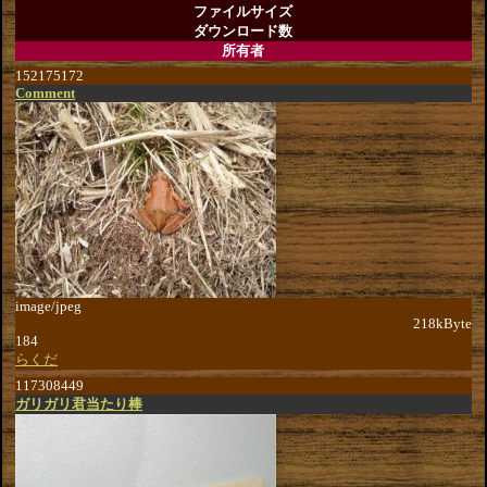
ファイルサイズ
ダウンロード数
所有者
152175172
Comment
image/jpeg
218kByte
184
らくだ
117308449
ガリガリ君当たり棒