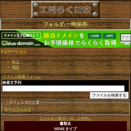
フォルダ:一時保存/
ナビゲーション
本文
補足
ファイル検索フォーム
検索文字列
このフォルダの位置
ルートフォルダ
ファイル一覧 01～02（2件中）
書類名
MIMEタイプ