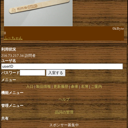
0kByte
0
ふ～ちゃん
利用状況
216.73.217.34
訪問者
ユーザ名
パスワード
メニュー
入口
製品情報
更新履歴
倉庫
名簿
ご案内
機能メニュー
ヘルプ
管理メニュー
品詞の管理
共有
スポンサー募集中