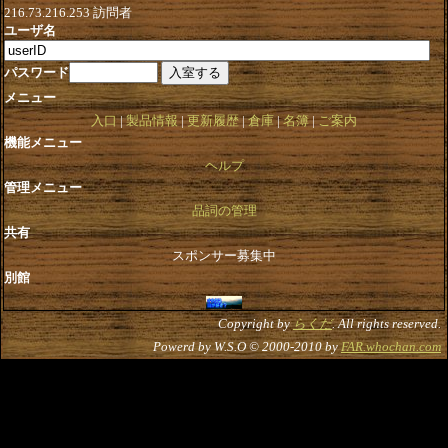
216.73.216.253
訪問者
ユーザ名
パスワード
メニュー
入口
製品情報
更新履歴
倉庫
名簿
ご案内
機能メニュー
ヘルプ
管理メニュー
品詞の管理
共有
スポンサー募集中
別館
Copyright by
らくだ
. All rights reserved.
Powerd by W.S.O © 2000-2010 by
FAR.whochan.com