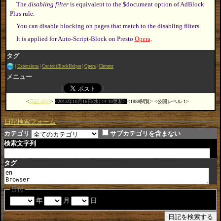
The
disabling filter
is equivalent to the $document option of AdBlock
Plus rule.
You can disable blocking on pages that match to the disabling filters.
It is applied for Auto-Script-Block on Presto
Opera
.
タグ
Extensions
ContentBlockHelper
Opera
Chrome
メニュー
日記:3257
2013年10月16日(水) 14:10更新
1888閲覧
公開レベル 1
日記検索フォーム
カテゴリ
サブカテゴリを含まない
検索文字列
タグ
日付
年
月
日