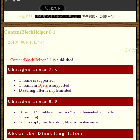
メニュー
日記:3258
2013年10月16日(水) 14:48更新
2058閲覧
公開レベル 1
ContentBlockHelper 8.1
2013年06月18日(火)
らくだ
ContentBlockHelper
8.1 is published.
Changes from 7.x
Chrome is supported.
Chromium
Opera
is supported.
Disabling filter is implemented.
Changes from 8.0
Option of "Disable on this tab." is implemented. (Only for
Chromium)
GUI to apply the disabling filter is implemented.
About the Disabling filter