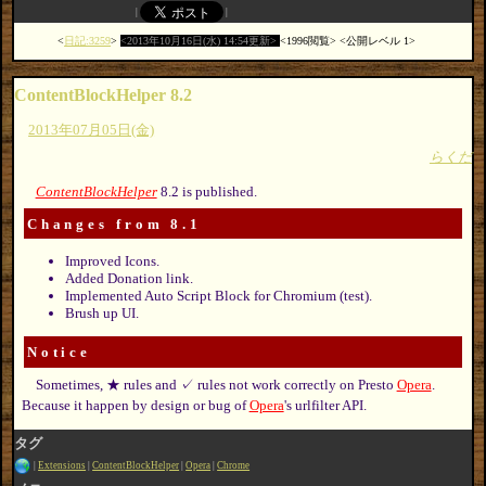
日記:3259
2013年10月16日(水) 14:54更新
1996閲覧
公開レベル 1
ContentBlockHelper 8.2
2013年07月05日(金)
らくだ
ContentBlockHelper
8.2 is published.
Changes from 8.1
Improved Icons.
Added Donation link.
Implemented Auto Script Block for Chromium (test).
Brush up UI.
Notice
Sometimes, ★ rules and ✓ rules not work correctly on Presto
Opera
.
Because it happen by design or bug of
Opera
's urlfilter API.
タグ
Extensions
ContentBlockHelper
Opera
Chrome