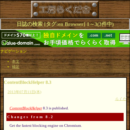
日誌の検索 [タグ:en Browser] 1～3(3件中)
ナビゲーション
本文
補足
ContentBlockHelper 8.3
2013年07月11日(木)
らくだ
ContentBlockHelper
8.3 is published.
Changes from 8.2
Get the fastest blocking engine on Chromium.