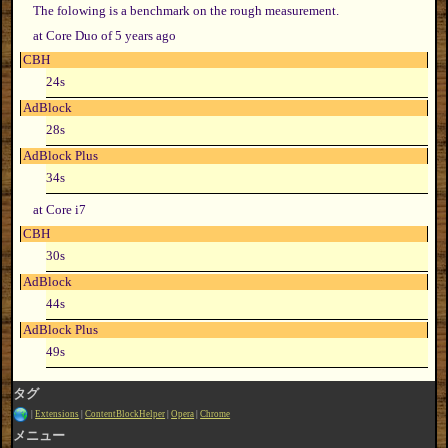
The folowing is a benchmark on the rough measurement.
at Core Duo of 5 years ago
CBH
24s
AdBlock
28s
AdBlock Plus
34s
at Core i7
CBH
30s
AdBlock
44s
AdBlock Plus
49s
タグ
Extensions
ContentBlockHelper
Opera
Chrome
メニュー