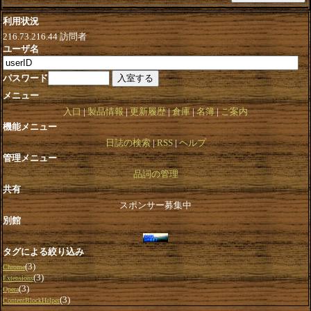
利用状況
216.73.216.44
訪問者
ユーザ名
パスワード
メニュー
入口
製品情報
更新履歴
倉庫
名簿
ご案内
機能メニュー
日誌の検索
RSS
ヘルプ
管理メニュー
品詞の管理
共有
スポンサー募集中
別館
タグによる絞り込み
(3)
Chrome
(3)
Extensions
(3)
Opera
(3)
ContentBlockHelper