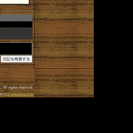
だ
. All rights reserved.
by
FAR.whochan.com