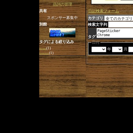
品詞の管理
日記検索フォーム
共有
スポンサー募集中
カテゴリ
別館
検索文字列
タグ
タグによる絞り込み
日付
(1)
年
月
Browser
(1)
Extensions