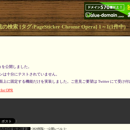
の検索 [タグ:PageSticker Chrome Opera] 1～1(1件中)
pha) を公開しました。
ンは十分にテストされていません。
上に固定する機能だけを実装しました。ご意見ご要望は Twitter にて受け
0 for OPR
05月30日(金) 00:23更新
3820閲覧
公開レベル 1