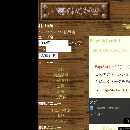
利用状況
日誌
216.73.216.226
訪問者
ユーザ名
PageSticker 0.0
パスワ
ード
2014年05月30日(金)
メニュー
PageSticker
0.0(al
入口
このエクステンショ
製品情報
更新履歴
とにかくページを画面
倉庫
PageSticker 0.0.
名簿
ご案内
タグ
機能メニュー
Browser
Extensions
日誌の検索
メニュー
RSS
ヘルプ
管理メニュー
日記:3283
2014年