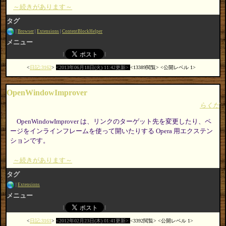
～続きがあります～
タグ
Browser
Extensions
ContentBlockHelper
メニュー
日記:3162
2013年06月18日(火) 11:42更新
13389閲覧
公開レベル 1
OpenWindowImprover
らくだ
OpenWindowImprover は、リンクのターゲット先を変更したり、ペ
ージをインラインフレームを使って開いたりする Opera 用エクステン
ションです。
～続きがあります～
タグ
Extensions
メニュー
日記:3161
2012年02月23日(木) 01:41更新
3392閲覧
公開レベル 1