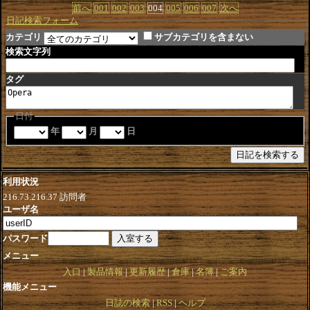
前へ
001
002
003
004
005
006
007
次へ
日記検索フォーム
カテゴリ
サブカテゴリを含まない
検索文字列
タグ
日付
年
月
日
利用状況
216.73.216.37
訪問者
ユーザ名
パスワード
メニュー
入口
製品情報
更新履歴
倉庫
名簿
ご案内
機能メニュー
日誌の検索
RSS
ヘルプ