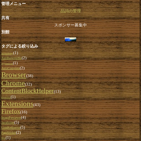
管理メニュー
品詞の管理
共有
スポンサー募集中
別館
タグによる絞り込み
(1)
Accessibility
(2)
AntiBrowsniffer
(1)
Appearances
(2)
AutoComplete
Browser
(38)
Chrome
(32)
ContentBlockHelper
(13)
(1)
Extension
Extensions
(43)
Firefox
(16)
(4)
ImagePreviewer
(5)
JavaScript
(5)
LinkRedirector
(2)
PageSticker
(1)
Skin