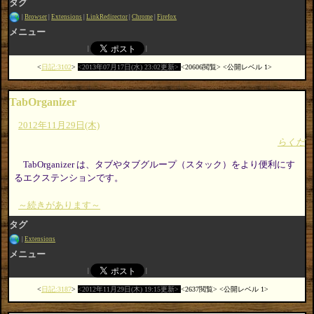
タグ
Browser
Extensions
LinkRedirector
Chrome
Firefox
メニュー
日記:3102
2013年07月17日(水) 23:02更新
20606閲覧
公開レベル 1
TabOrganizer
2012年11月29日(木)
らくだ
TabOrganizer は、タブやタブグループ（スタック）をより便利にす
るエクステンションです。
～続きがあります～
タグ
Extensions
メニュー
日記:3187
2012年11月29日(木) 19:15更新
2637閲覧
公開レベル 1