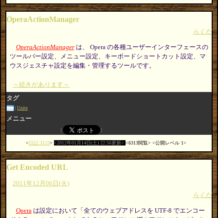
OperaActionManager
らくだ
OperaActionManager
は、 Opera の各種ユーザーインターフェースの
ツールバー設定、メニュー設定、キーボードショートカット設定、マ
ウスジェスチャ設定を編集・管理するツールです。
～続きがあります～
タグ
Unite
メニュー
日記:3123
2012年01月14日(土) 22:56更新
6313閲覧
公開レベル 1
Get Encoded URL
2011年12月06日(火)
らくだ
Opera
は設定において「全てのウェブアドレスを UTF-8 でエンコー