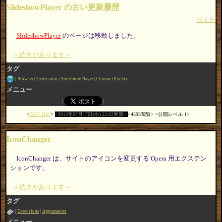
SlideshowPlayer の古い更新履歴
らくだ
SlideshowPlayer
のページは移動しました。
～続きがあります～
タグ
Browser
Extensions
SlideshowPlayer
Chrome
Firefox
メニュー
日記:3167
2013年07月17日(水) 23:02更新
4595閲覧
公開レベル 1
IconChanger
IconChanger は、サイトのアイコンを変更する Opera 用エクステン
ションです。
～続きがあります～
タグ
Extensions
Appearances
メニュー