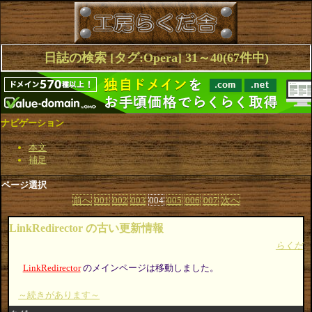
日誌の検索 [タグ:Opera] 31～40(67件中)
ナビゲーション
本文
補足
ページ選択
前へ
001
002
003
004
005
006
007
次へ
LinkRedirector の古い更新情報
らくだ
LinkRedirector
のメインページは移動しました。
～続きがあります～