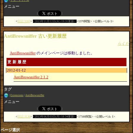
チュートリアル
メニュー
日記:3263
2013年11月12日(火) 19:31更新
1370閲覧
公開レベル 1
AntiBrowsniffer 古い更新履歴
らくだ
AntiBrowsniffer
のメインページは移動しました。
更新履歴
2012-01-12
AntiBrowsniffer 2.1.2
タグ
Extensions
AntiBrowsniffer
メニュー
日記:3136
2013年06月03日(月) 18:34更新
17560閲覧
公開レベル 1
ページ選択