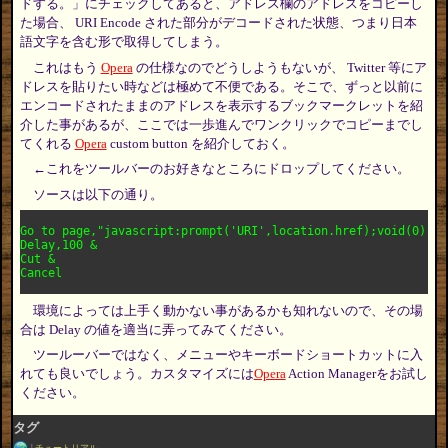
ドする。」にチェックしてあると、アドレス欄のアドレスをコピーし
た場合、 URI Encode された部分がデコードされた状態、つまり日本
語文字を含む形で取得してしまう。
これはもう
Opera
の仕様なのでどうしようもないが、 Twitter 等にア
ドレスを貼りたい時などは極めて不便である。そこで、ずっと以前に
エンコードされたままのアドレスを表示するブックマークレットを紹
介した事があるが、ここでは一歩進んでワンクリックでコピーまでし
てくれる
Opera
custom button を紹介しておく。
←これをツールバーのお好きなところにドロップしてください。
ソースは以下の通り。
Go to page,"javascript:prompt('URI',location.href);void(0);",
Delay,100 & 

Cut & 

環境によっては上手く動かない事があるかも知れないので、その場
合は Delay の値を適当に弄ってみてください。
ツールーバーではなく、メニューやキーボードショートカットに入
れても良いでしょう。カスタマイズには
Opera
Action Managerをお試し
ください。
タグ