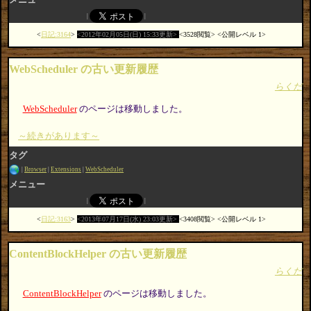
日記:3164
2012年02月05日(日) 15:33更新
3528閲覧
公開レベル 1
WebScheduler の古い更新履歴
らくだ
WebScheduler
のページは移動しました。
～続きがあります～
タグ
Browser
Extensions
WebScheduler
メニュー
日記:3163
2013年07月17日(水) 23:03更新
3408閲覧
公開レベル 1
ContentBlockHelper の古い更新履歴
らくだ
ContentBlockHelper
のページは移動しました。