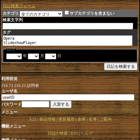
日記検索フォーム
カテゴリ
サブカテゴリを含まない
検索文字列
タグ
日付
年
月
日
利用状況
216.73.216.23
訪問者
ユーザ名
パスワード
メニュー
入口
製品情報
更新履歴
倉庫
名簿
ご案内
機能メニュー
日誌の検索
RSS
ヘルプ