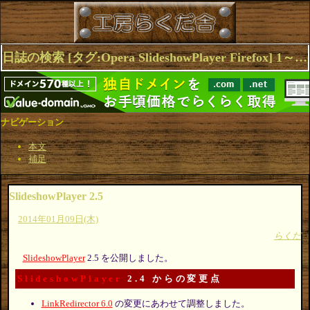
日誌の検索 [タグ:Opera SlideshowPlayer Firefox] 1～2(2件中)
ナビゲーション
本文
補足
SlideshowPlayer 2.5
2014年01月09日(木)
らくだ
SlideshowPlayer
2.5 を公開しました。
SlideshowPlayer
2.4 からの変更点
LinkRedirector 6.0
の変更にあわせて調整しました。