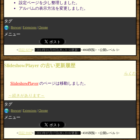
設定ページを少し整理しました。
アルバムの表示方法を変更しました。
タグ
Browser
Extensions
Chrome
メニュー
日記:3274
2014年01月09日(木) 21:53更新
4868閲覧
公開レベル 1
SlideshowPlayer の古い更新履歴
らくだ
SlideshowPlayer
のページは移動しました。
～続きがあります～
タグ
Browser
Extensions
Chrome
メニュー
日記:3167
2013年07月17日(水) 23:02更新
4595閲覧
公開レベル 1