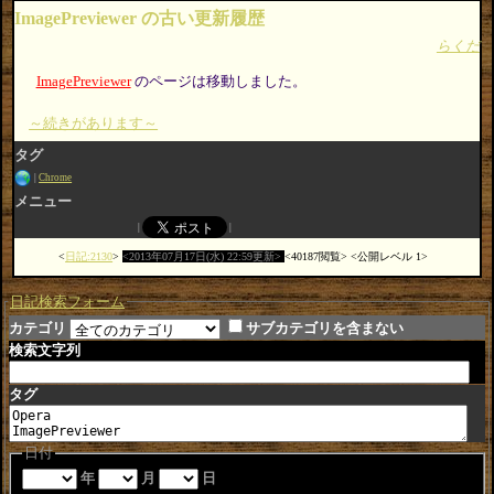
ImagePreviewer の古い更新履歴
らくだ
ImagePreviewer
のページは移動しました。
～続きがあります～
タグ
Chrome
メニュー
日記:2130
2013年07月17日(水) 22:59更新
40187閲覧
公開レベル 1
日記検索フォーム
カテゴリ
サブカテゴリを含まない
検索文字列
タグ
日付
年
月
日