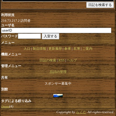
利用状況
216.73.217.2
訪問者
ユーザ名
パスワード
メニュー
入口
製品情報
更新履歴
倉庫
名簿
ご案内
機能メニュー
日誌の検索
RSS
ヘルプ
管理メニュー
品詞の管理
共有
スポンサー募集中
別館
タグによる絞り込み
(4)
Chrome
Copyright by
らくだ
. All rights reserved.