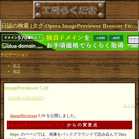
日誌の検索 [タグ:Opera ImagePreviewer Browser Firefox Extensions] 1～4(4件中)
ナビゲーション
本文
補足
ImagePreviewer 5.10
2015年11月01日(日)
らくだ
ImagePreviewer
5.10 を公開しました。
ImagePreviewer 5.9
からの変更点
https: のページでは、画像をバックグラウンドで読み込んで Data