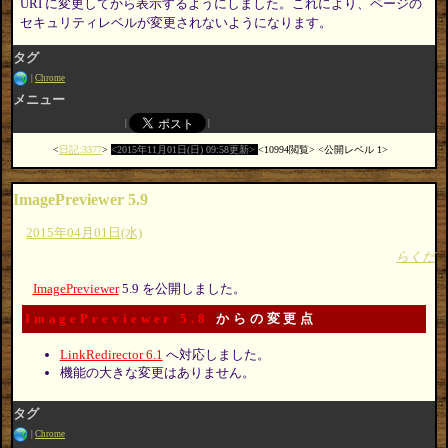
URI に変更してから表示するようにしました。これにより、ページの
セキュリティレベルが変更されないようになります。
タグ
Chrome
メニュー
日記:3377
2015年11月01日(日) 09:58更新
10994閲覧
公開レベル 1
ImagePreviewer 5.9
2015年04月01日(水)
らくだ
ImagePreviewer
5.9 を公開しました。
ImagePreviewer 5.8
からの変更点
LinkRedirector 6.1
へ対応しました。
機能の大きな変更はありません。
タグ
Chrome