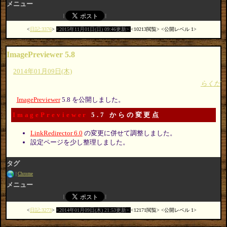
メニュー
日記:3376
2015年11月01日(日) 09:46更新
10213閲覧
公開レベル 1
ImagePreviewer 5.8
2014年01月09日(木)
らくだ
ImagePreviewer
5.8 を公開しました。
ImagePreviewer
5.7 からの変更点
LinkRedirector 6.0
の変更に併せて調整しました。
設定ページを少し整理しました。
タグ
Chrome
メニュー
日記:3273
2014年01月09日(木) 21:53更新
12171閲覧
公開レベル 1