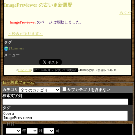
ImagePreviewer の古い更新履歴
らくだ
ImagePreviewer
のページは移動しました。
～続きがあります～
タグ
Extensions
メニュー
日記:2130
2013年07月17日(水) 22:59更新
40187閲覧
公開レベル 1
日記検索フォーム
カテゴリ
サブカテゴリを含まない
検索文字列
タグ
日付
年
月
日