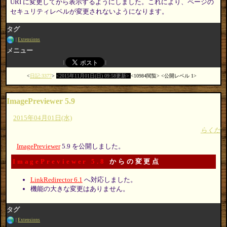
URI に変更してから表示するようにしました。これにより、ページの
セキュリティレベルが変更されないようになります。
タグ
Extensions
メニュー
日記:3377
2015年11月01日(日) 09:58更新
10984閲覧
公開レベル 1
ImagePreviewer 5.9
2015年04月01日(水)
らくだ
ImagePreviewer
5.9 を公開しました。
ImagePreviewer 5.8
からの変更点
LinkRedirector 6.1
へ対応しました。
機能の大きな変更はありません。
タグ
Extensions