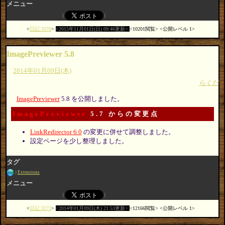
メニュー
日記:3376
2015年11月01日(日) 09:46更新
10201閲覧
公開レベル 1
ImagePreviewer 5.8
2014年01月09日(木)
らくだ
ImagePreviewer
5.8 を公開しました。
ImagePreviewer
5.7 からの変更点
LinkRedirector 6.0
の変更に併せて調整しました。
設定ページを少し整理しました。
タグ
Extensions
メニュー
日記:3273
2014年01月09日(木) 21:53更新
12166閲覧
公開レベル 1