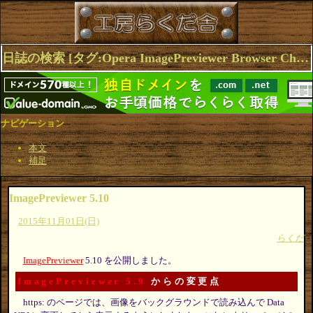
日誌の検索 [タグ:Opera ImagePreviewer Browser Chrome Firefox] 1～4(4件中)
ナビゲーション
本文
補足
ImagePreviewer 5.10
2015年11月01日(日)
らくだ
ImagePreviewer
5.10 を公開しました。
ImagePreviewer 5.9
からの変更点
https: のページでは、画像をバックグラウンドで読み込んで Data