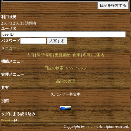
利用状況
216.73.216.31
訪問者
ユーザ名
パスワード
メニュー
入口
製品情報
更新履歴
倉庫
名簿
ご案内
機能メニュー
日誌の検索
RSS
ヘルプ
管理メニュー
品詞の管理
共有
スポンサー募集中
別館
タグによる絞り込み
(4)
Extensions
Copyright by
らくだ
. All rights reserved.