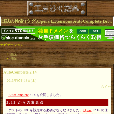
日誌の検索 [タグ:Opera Extensions AutoComplete Browser] 1～1(1件中)
ナビゲーション
本文
補足
AutoComplete 2.14
2013年07月18日(木)
らくだ
AutoComplete
2.14 を公開しました。
2.12 からの変更点
ホストの URL を設定する必要がなくなりました。
Opera
12.16 の仕