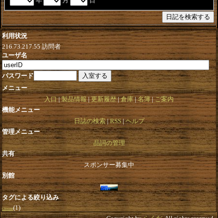
年
月
日
利用状況
216.73.217.55
訪問者
ユーザ名
パスワード
メニュー
入口
製品情報
更新履歴
倉庫
名簿
ご案内
機能メニュー
日誌の検索
RSS
ヘルプ
管理メニュー
品詞の管理
共有
スポンサー募集中
別館
タグによる絞り込み
(1)
Chrome