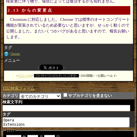
様変更に伴う物で、場合によっては復活するかも知れません。
2.13 からの変更点
Chomium に対応しました。 Chrome では標準のオートコンプリート
機能が実装されているため必要ないと思いますが、せっかく動くので
公開しました。まだいくつかバグがあると思いますので、報告お願い
します。
タグ
Chrome
メニュー
日記:3238
2013年07月18日(木) 16:22更新
3331閲覧
公開レベル 1
日記検索フォーム
カテゴリ
サブカテゴリを含まない
検索文字列
タグ
日付