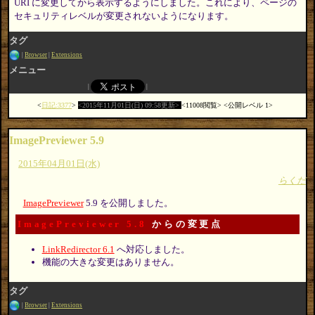
URI に変更してから表示するようにしました。これにより、ページの
セキュリティレベルが変更されないようになります。
タグ
Browser
Extensions
メニュー
日記:3377
2015年11月01日(日) 09:58更新
11008閲覧
公開レベル 1
ImagePreviewer 5.9
2015年04月01日(水)
らくだ
ImagePreviewer
5.9 を公開しました。
ImagePreviewer 5.8
からの変更点
LinkRedirector 6.1
へ対応しました。
機能の大きな変更はありません。
タグ
Browser
Extensions