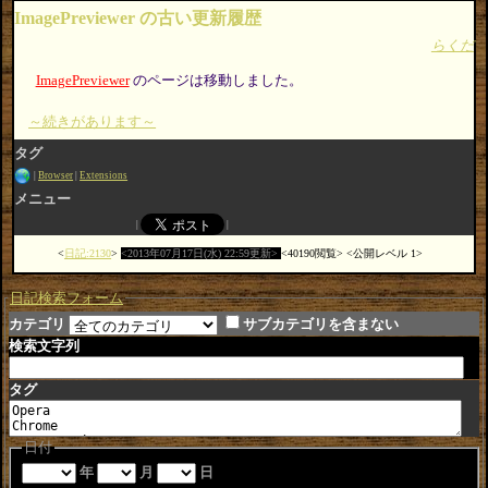
ImagePreviewer の古い更新履歴
らくだ
ImagePreviewer
のページは移動しました。
～続きがあります～
タグ
Browser
Extensions
メニュー
日記:2130
2013年07月17日(水) 22:59更新
40190閲覧
公開レベル 1
日記検索フォーム
カテゴリ
サブカテゴリを含まない
検索文字列
タグ
日付
年
月
日