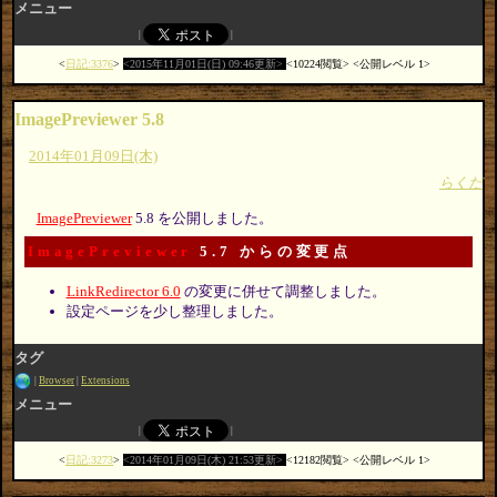
メニュー
日記:3376
2015年11月01日(日) 09:46更新
10224閲覧
公開レベル 1
ImagePreviewer 5.8
2014年01月09日(木)
らくだ
ImagePreviewer
5.8 を公開しました。
ImagePreviewer
5.7 からの変更点
LinkRedirector 6.0
の変更に併せて調整しました。
設定ページを少し整理しました。
タグ
Browser
Extensions
メニュー
日記:3273
2014年01月09日(木) 21:53更新
12182閲覧
公開レベル 1