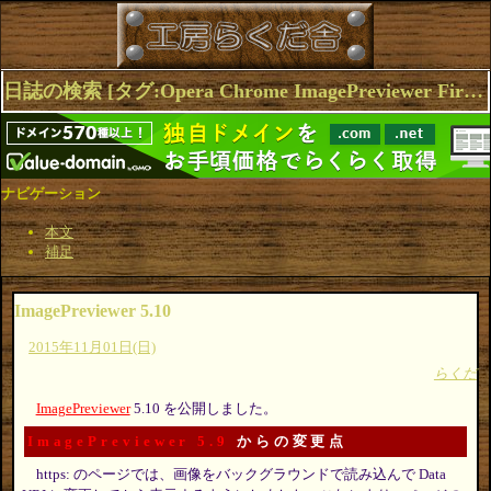
日誌の検索 [タグ:Opera Chrome ImagePreviewer Firefox] 1～4(4件中)
ナビゲーション
本文
補足
ImagePreviewer 5.10
2015年11月01日(日)
らくだ
ImagePreviewer
5.10 を公開しました。
ImagePreviewer 5.9
からの変更点
https: のページでは、画像をバックグラウンドで読み込んで Data