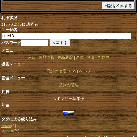
利用状況
216.73.217.42
訪問者
ユーザ名
パスワード
メニュー
入口
製品情報
更新履歴
倉庫
名簿
ご案内
機能メニュー
日誌の検索
RSS
ヘルプ
管理メニュー
品詞の管理
共有
スポンサー募集中
別館
タグによる絞り込み
(4)
Browser
(4)
Extensions