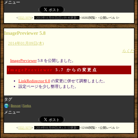
メニュー
日記:3376
2015年11月01日(日) 09:46更新
10202閲覧
公開レベル 1
ImagePreviewer 5.8
2014年01月09日(木)
らくだ
ImagePreviewer
5.8 を公開しました。
ImagePreviewer
5.7 からの変更点
LinkRedirector 6.0
の変更に併せて調整しました。
設定ページを少し整理しました。
タグ
Browser
Firefox
メニュー
日記:3273
2014年01月09日(木) 21:53更新
12166閲覧
公開レベル 1