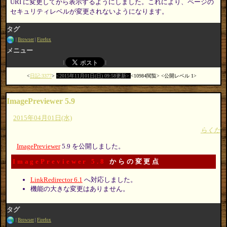
URI に変更してから表示するようにしました。これにより、ページの
セキュリティレベルが変更されないようになります。
タグ
Browser
Firefox
メニュー
日記:3377
2015年11月01日(日) 09:58更新
10984閲覧
公開レベル 1
ImagePreviewer 5.9
2015年04月01日(水)
らくだ
ImagePreviewer
5.9 を公開しました。
ImagePreviewer 5.8
からの変更点
LinkRedirector 6.1
へ対応しました。
機能の大きな変更はありません。
タグ
Browser
Firefox