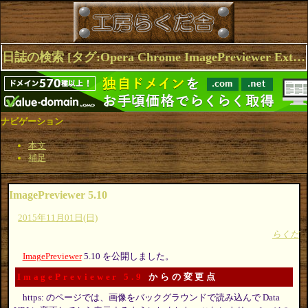
日誌の検索 [タグ:Opera Chrome ImagePreviewer Extensions] 1～4(4件中)
ナビゲーション
本文
補足
ImagePreviewer 5.10
2015年11月01日(日)
らくだ
ImagePreviewer
5.10 を公開しました。
ImagePreviewer 5.9
からの変更点
https: のページでは、画像をバックグラウンドで読み込んで Data