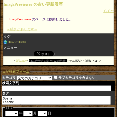
ImagePreviewer の古い更新履歴
らくだ
ImagePreviewer
のページは移動しました。
～続きがあります～
タグ
Browser
Firefox
メニュー
日記:2130
2013年07月17日(水) 22:59更新
40187閲覧
公開レベル 1
日記検索フォーム
カテゴリ
サブカテゴリを含まない
検索文字列
タグ
日付
年
月
日