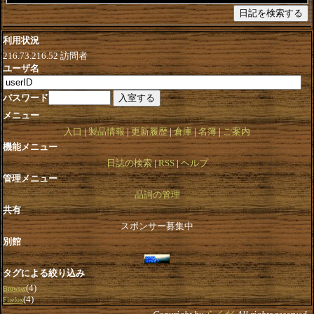
利用状況
216.73.216.52
訪問者
ユーザ名
パスワード
メニュー
入口
製品情報
更新履歴
倉庫
名簿
ご案内
機能メニュー
日誌の検索
RSS
ヘルプ
管理メニュー
品詞の管理
共有
スポンサー募集中
別館
タグによる絞り込み
(4)
Browser
(4)
Firefox