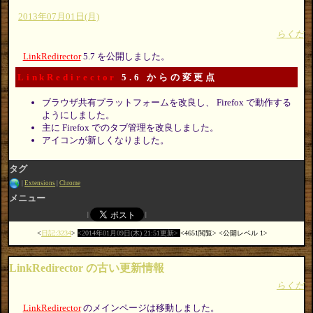
2013年07月01日(月)
らくだ
LinkRedirector
5.7 を公開しました。
LinkRedirector
5.6 からの変更点
ブラウザ共有プラットフォームを改良し、 Firefox で動作する
ようにしました。
主に Firefox でのタブ管理を改良しました。
アイコンが新しくなりました。
タグ
Extensions
Chrome
メニュー
日記:3234
2014年01月09日(木) 21:51更新
4651閲覧
公開レベル 1
LinkRedirector の古い更新情報
らくだ
LinkRedirector
のメインページは移動しました。