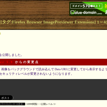
:Firefox Browser ImagePreviewer Extensions] 1～
0
0 を公開しました。
er 5.9
からの変更点
では、画像をバックグラウンドで読み込んで Data URI に変更してから表示する
セキュリティレベルが変更されないようになります。
11月01日(日) 09:58更新
10999閲覧
公開レベル 1