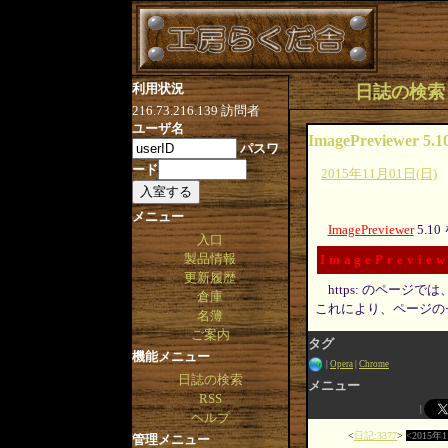
利用状況
日誌の検索 [タグ
216.73.216.139
訪問者
ユーザ名
ImagePreviewer 5.1
パスワ
ード
2015年11月01日(日)
メニュー
ImagePreviewer
5.1
入口
製品情報
ImagePreview
更新履歴
https: のページ
倉庫
これにより、ページの
名簿
ご案内
タグ
機能メニュー
Opera
Chrome
日誌の検索
メニュー
RSS
ヘルプ
日記:3377
2015年
管理メニュー