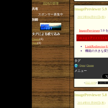
品詞の管理
共有
ImagePreviewer 5.9
スポンサー募集中
2015年04月01日(水)
別館
ImagePreviewer
5.9
タグによる絞り込み
ImagePreview
(4)
Chrome
(4)
Opera
LinkRedirector 6
機能の大きな変
タグ
Opera
Chrome
メニュー
日記:3376
2015年
ImagePreviewer 5.8
2014年01月09日(木)