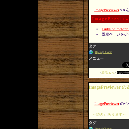
ImagePreviewer
5.8
ImagePreview
LinkRedirector 6
設定ページを少
タグ
Opera
Chrome
メニュー
日記:3273
2014年
ImagePreviewe
ImagePreviewer
のペ
～続きがあります～
タグ
Opera
Chrome