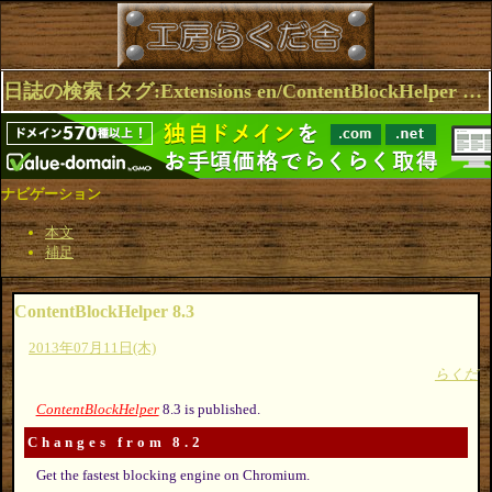
日誌の検索 [タグ:Extensions en/ContentBlockHelper en Opera] 1～3(3件中)
ナビゲーション
本文
補足
ContentBlockHelper 8.3
2013年07月11日(木)
らくだ
ContentBlockHelper
8.3 is published.
Changes from 8.2
Get the fastest blocking engine on Chromium.