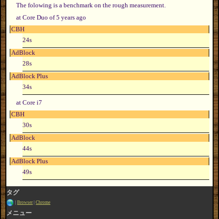
The folowing is a benchmark on the rough measurement.
at Core Duo of 5 years ago
CBH
24s
AdBlock
28s
AdBlock Plus
34s
at Core i7
CBH
30s
AdBlock
44s
AdBlock Plus
49s
タグ
Browser
Chrome
メニュー