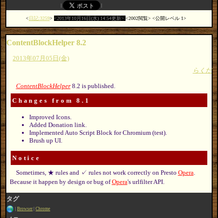
日記:3259
2013年10月16日(水) 14:54更新
2002閲覧
公開レベル 1
ContentBlockHelper 8.2
2013年07月05日(金)
らくだ
ContentBlockHelper
8.2 is published.
Changes from 8.1
Improved Icons.
Added Donation link.
Implemented Auto Script Block for Chromium (test).
Brush up UI.
Notice
Sometimes, ★ rules and ✓ rules not work correctly on Presto
Opera
.
Because it happen by design or bug of
Opera
's urlfilter API.
タグ
Browser
Chrome