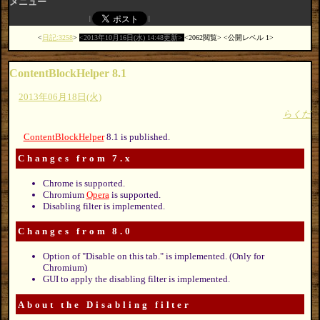
メニュー
日記:3258
2013年10月16日(水) 14:48更新
2062閲覧
公開レベル 1
ContentBlockHelper 8.1
2013年06月18日(火)
らくだ
ContentBlockHelper
8.1 is published.
Changes from 7.x
Chrome is supported.
Chromium
Opera
is supported.
Disabling filter is implemented.
Changes from 8.0
Option of "Disable on this tab." is implemented. (Only for
Chromium)
GUI to apply the disabling filter is implemented.
About the Disabling filter