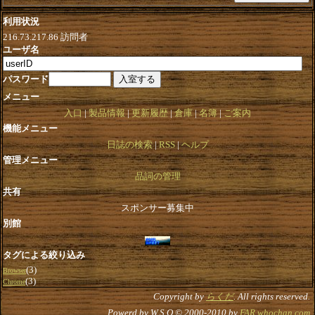
利用状況
216.73.217.86
訪問者
ユーザ名
パスワード
メニュー
入口
製品情報
更新履歴
倉庫
名簿
ご案内
機能メニュー
日誌の検索
RSS
ヘルプ
管理メニュー
品詞の管理
共有
スポンサー募集中
別館
タグによる絞り込み
(3)
Browser
(3)
Chrome
Copyright by
らくだ
. All rights reserved.
Powerd by W.S.O © 2000-2010 by
FAR.whochan.com