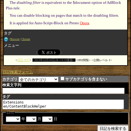
The
disabling filter
is equivalent to the $document option of AdBlock
Plus rule.
You can disable blocking on pages that match to the disabling filters.
It is applied for Auto-Script-Block on Presto
Opera
.
タグ
Browser
Chrome
メニュー
日記:3257
2013年10月16日(水) 14:10更新
1892閲覧
公開レベル 1
日記検索フォーム
カテゴリ
サブカテゴリを含まない
検索文字列
タグ
日付
年
月
日