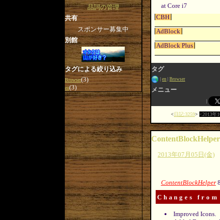
at Core i7
品詞の管理
CBH
共有
スポンサー募集中
AdBlock
別館
AdBlock Plus
タグ
タグによる絞り込み
(3)
en
Browser
Browser
(3)
en
メニュー
日記:3259
2013年
ContentBlockHelper
2013年07月05日(金)
ContentBlockHelper
8
Changes from
Improved Icons.