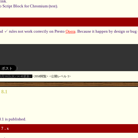
ink.
 Script Block for Chromium (test).
d ✓ rules not work correctly on Presto
Opera
. Because it happen by design or bug
10月16日(水) 14:48更新
2058閲覧
公開レベル 1
 8.1
.1 is published.
 7.x