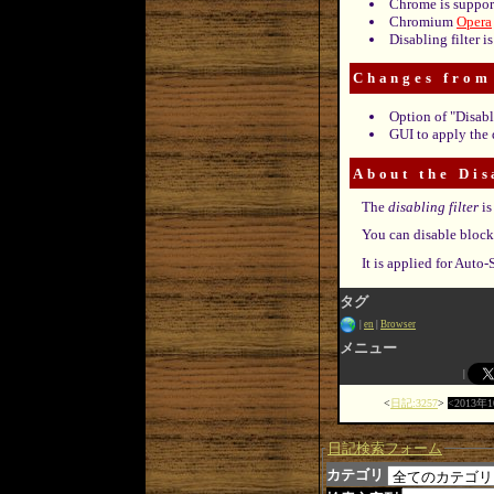
Chrome is suppor
Chromium
Opera
Disabling filter 
Changes from
Option of "Disabl
GUI to apply the 
About the Dis
The
disabling filter
is
You can disable blocki
It is applied for Auto
タグ
en
Browser
メニュー
日記:3257
2013年
日記検索フォーム
カテゴリ