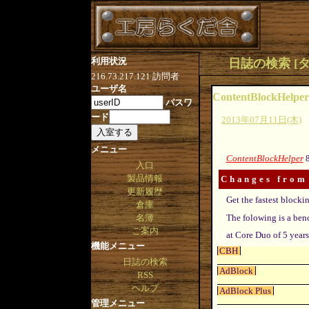
利用状況
日誌の検索 [タグ:E
216.73.217.121
訪問者
ユーザ名
ContentBlockHelper
パスワ
ード
2013年07月11日(木)
メニュー
ContentBlockHelper
8
入口
製品情報
Changes from
更新履歴
Get the fastest block
倉庫
The folowing is a be
名簿
ご案内
at Core Duo of 5 year
機能メニュー
CBH
日誌の検索
AdBlock
RSS
ヘルプ
AdBlock Plus
管理メニュー