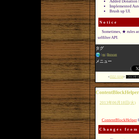
Added Donation l
Implemented Auto
Brush up UI.
Notice
Sometimes, ★ rules an
urlfilter API.
タグ
en
Browser
メニュー
日記:3258
2013年
ContentBlockHelper
2013年06月18日(火)
ContentBlockHelper
8
Changes from