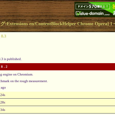
xtensions en/ContentBlockHelper Chrome Opera] 
 8.3
.3 is published.
 8.2
ing engine on Chromium.
nchmark on the rough measurement.
s ago
24s
28s
34s