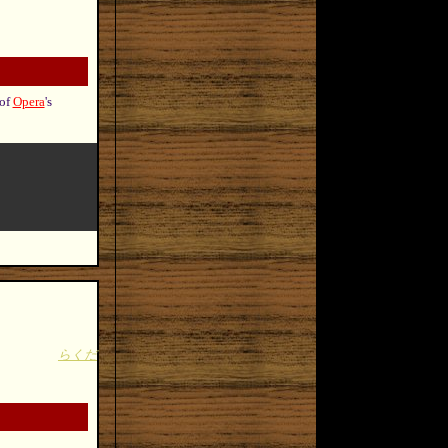
 of
Opera
's
らくだ