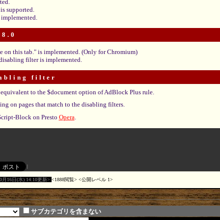
ted.
is supported.
is implemented.
 8.0
e on this tab." is implemented. (Only for Chromium)
disabling filter is implemented.
abling filter
 equivalent to the $document option of AdBlock Plus rule.
ng on pages that match to the disabling filters.
-Script-Block on Presto
Opera
.
10月16日(水) 14:10更新
1888閲覧
公開レベル 1
サブカテゴリを含まない